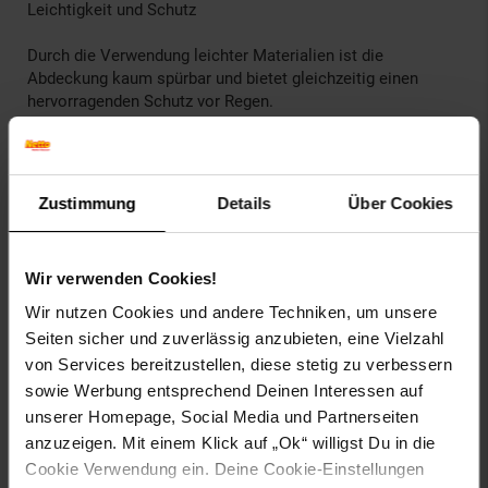
Leichtigkeit und Schutz
Durch die Verwendung leichter Materialien ist die
Abdeckung kaum spürbar und bietet gleichzeitig einen
hervorragenden Schutz vor Regen.
Mühelose Installation
Der intuitive Aufbau der Abdeckung ermöglicht ein
Zustimmung
Details
Über Cookies
schnelles Anbringen, was bei plötzlichen
Wetterumschwüngen von unschätzbarem Wert ist.
Wir verwenden Cookies!
Zuverlässig unter allen Bedingungen
Wir nutzen Cookies und andere Techniken, um unsere
Die Rockbros 20001GN-Abdeckung ist auf alle
Seiten sicher und zuverlässig anzubieten, eine Vielzahl
Wetterüberraschungen vorbereitet, sodass Sie Ihre Radtour
von Services bereitzustellen, diese stetig zu verbessern
fortsetzen können, ohne sich Gedanken über Regen machen
sowie Werbung entsprechend Deinen Interessen auf
zu müssen. Seine Zuverlässigkeit und hohe
unserer Homepage, Social Media und Partnerseiten
Verarbeitungsqualität garantieren, dass selbst die
anzuzeigen. Mit einem Klick auf „Ok“ willigst Du in die
ungünstigsten Wetterbedingungen kein Problem darstellen.
Cookie Verwendung ein. Deine Cookie-Einstellungen
Eu Verantwortliche Person E-mail: biuro@hurtel.pl