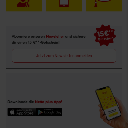
15€
**
Newsletter Anmeldung
Abonniere unseren
Newsletter
und sichere
Gutschein
dir einen 15 €**-Gutschein!
Jetzt zum Newsletter anmelden
Downloade die
Netto plus App!