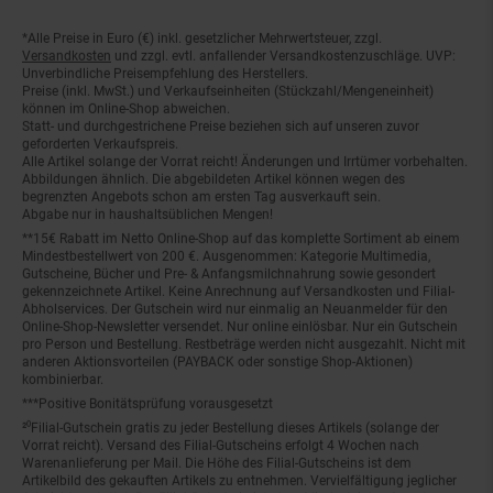
*Alle Preise in Euro (€) inkl. gesetzlicher Mehrwertsteuer, zzgl.
Fußnoten
Versandkosten
und zzgl. evtl. anfallender Versandkostenzuschläge. UVP:
Unverbindliche Preisempfehlung des Herstellers.
Preise (inkl. MwSt.) und Verkaufseinheiten (Stückzahl/Mengeneinheit)
können im Online-Shop abweichen.
Statt- und durchgestrichene Preise beziehen sich auf unseren zuvor
geforderten Verkaufspreis.
Alle Artikel solange der Vorrat reicht! Änderungen und Irrtümer vorbehalten.
Abbildungen ähnlich. Die abgebildeten Artikel können wegen des
begrenzten Angebots schon am ersten Tag ausverkauft sein.
Abgabe nur in haushaltsüblichen Mengen!
**15€ Rabatt im Netto Online-Shop auf das komplette Sortiment ab einem
Mindestbestellwert von 200 €. Ausgenommen: Kategorie Multimedia,
Gutscheine, Bücher und Pre- & Anfangsmilchnahrung sowie gesondert
gekennzeichnete Artikel. Keine Anrechnung auf Versandkosten und Filial-
Abholservices. Der Gutschein wird nur einmalig an Neuanmelder für den
Online-Shop-Newsletter versendet. Nur online einlösbar. Nur ein Gutschein
pro Person und Bestellung. Restbeträge werden nicht ausgezahlt. Nicht mit
anderen Aktionsvorteilen (PAYBACK oder sonstige Shop-Aktionen)
kombinierbar.
***Positive Bonitätsprüfung vorausgesetzt
²⁰Filial-Gutschein gratis zu jeder Bestellung dieses Artikels (solange der
Vorrat reicht). Versand des Filial-Gutscheins erfolgt 4 Wochen nach
Warenanlieferung per Mail. Die Höhe des Filial-Gutscheins ist dem
Artikelbild des gekauften Artikels zu entnehmen. Vervielfältigung jeglicher
Art nicht gestattet. Der Filial-Gutschein ist ohne Mindesteinkaufswert