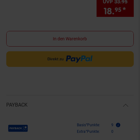
UVP
33.
95
UVP 
18.
*
Sie
95
In den Warenkorb
PAYBACK
Payback Punkte
Basis°Punkte:
9
Extra°Punkte:
0