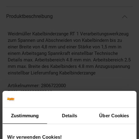
Produktbeschreibung
Weidmüller Kabelbinderzange RT 1 Verarbeitungswerkzeug
zum Spannen und Abschneiden von Kabelbindern bis zu
einer Breite von 4,8 mm und einer Stärke von 1,5 mm in
einem Arbeitsgang Spannkraft einstellbar Technische
Details max. Arbeitsbereich 4.8 mm min. Arbeitsbereich 2.5
mm max. Breite des Kabelbinders 4.8 mm Anzugsspannung
einstellbar Lieferumfang Kabelbinderzange
Artikelnummer: 2806722000
EAN: 4008190029944
Artikel gehört zur Kategorie:
Weiteres Werkzeug
Zustimmung
Details
Über Cookies
Versandinformationen
Wir verwenden Cookies!