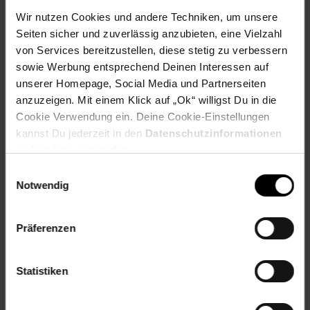
Wir nutzen Cookies und andere Techniken, um unsere
Herstellerinformationen
Seiten sicher und zuverlässig anzubieten, eine Vielzahl
von Services bereitzustellen, diese stetig zu verbessern
sowie Werbung entsprechend Deinen Interessen auf
Fußzeile
Weitere Online-Angebote
unserer Homepage, Social Media und Partnerseiten
anzuzeigen. Mit einem Klick auf „Ok“ willigst Du in die
Netto Reisen
TV-Shop
Weinwelt
Cookie Verwendung ein. Deine Cookie-Einstellungen
kannst Du jederzeit in den
Datenschutzinformationen
ändern bzw. widerrufen.
Einwilligungsauswahl
Notwendig
Rezeptwelt
NettoKOM
Karriere
Präferenzen
Statistiken