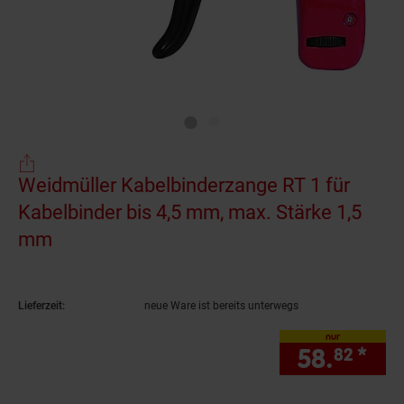
Weidmüller Kabelbinderzange RT 1 für
Kabelbinder bis 4,5 mm, max. Stärke 1,5
mm
(Produkt aktuell ausverkauft)
Lieferzeit:
neue Ware ist bereits unterwegs
nur
58.
*
nur
82