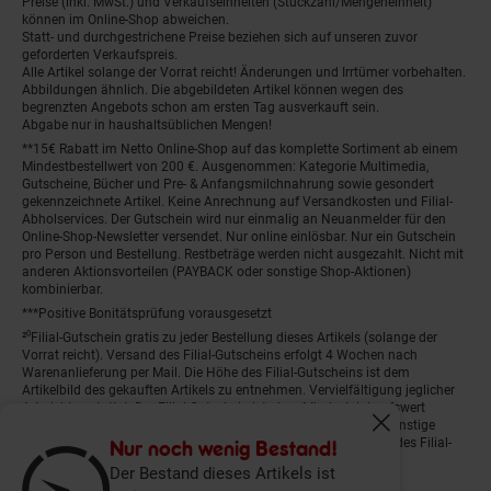
Preise (inkl. MwSt.) und Verkaufseinheiten (Stückzahl/Mengeneinheit)
können im Online-Shop abweichen.
Statt- und durchgestrichene Preise beziehen sich auf unseren zuvor
geforderten Verkaufspreis.
Alle Artikel solange der Vorrat reicht! Änderungen und Irrtümer vorbehalten.
Abbildungen ähnlich. Die abgebildeten Artikel können wegen des
begrenzten Angebots schon am ersten Tag ausverkauft sein.
Abgabe nur in haushaltsüblichen Mengen!
**15€ Rabatt im Netto Online-Shop auf das komplette Sortiment ab einem
Mindestbestellwert von 200 €. Ausgenommen: Kategorie Multimedia,
Gutscheine, Bücher und Pre- & Anfangsmilchnahrung sowie gesondert
gekennzeichnete Artikel. Keine Anrechnung auf Versandkosten und Filial-
Abholservices. Der Gutschein wird nur einmalig an Neuanmelder für den
Online-Shop-Newsletter versendet. Nur online einlösbar. Nur ein Gutschein
pro Person und Bestellung. Restbeträge werden nicht ausgezahlt. Nicht mit
anderen Aktionsvorteilen (PAYBACK oder sonstige Shop-Aktionen)
kombinierbar.
***Positive Bonitätsprüfung vorausgesetzt
²⁰Filial-Gutschein gratis zu jeder Bestellung dieses Artikels (solange der
Vorrat reicht). Versand des Filial-Gutscheins erfolgt 4 Wochen nach
Warenanlieferung per Mail. Die Höhe des Filial-Gutscheins ist dem
Artikelbild des gekauften Artikels zu entnehmen. Vervielfältigung jeglicher
Art nicht gestattet. Der Filial-Gutschein ist ohne Mindesteinkaufswert
einlösbar. Nicht mit anderen Aktionsvorteilen (PAYBACK oder sonstige
Fenster schliess
Shop-Aktionen) kombinierbar. Der jeweilige Gültigkeitszeitraum des Filial-
Nur noch wenig Bestand!
Gutscheins ist darauf vermerkt.
Der Bestand dieses Artikels ist