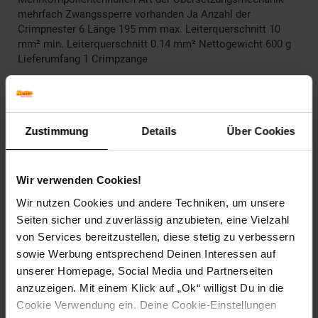
mehrfach Zwangssperre vorhanden Ja Anzahl der
Crimpnester 6 Länge 195 mm max. Leiterquerschnitt 10
mm² min. Leiterquerschnitt 0.14 mm² Nettogewicht 600 g
Lieferumfang 1 Crimpzange
Artikelnummer: 2806718000
EAN: 4050118250312
Artikel gehört zur Kategorie:
Weiteres Werkzeug
Zustimmung
Details
Über Cookies
Wir verwenden Cookies!
Versandinformationen
Wir nutzen Cookies und andere Techniken, um unsere
Seiten sicher und zuverlässig anzubieten, eine Vielzahl
Herstellerinformationen
von Services bereitzustellen, diese stetig zu verbessern
sowie Werbung entsprechend Deinen Interessen auf
unserer Homepage, Social Media und Partnerseiten
anzuzeigen. Mit einem Klick auf „Ok“ willigst Du in die
Cookie Verwendung ein. Deine Cookie-Einstellungen
Fußzeile
Weitere Online-Angebote