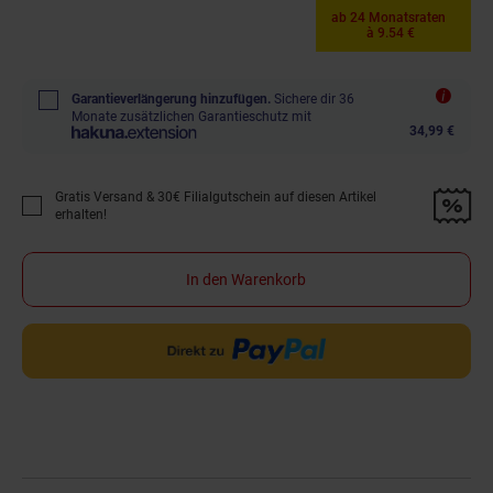
ab 24 Monatsraten
à 9.54 €
Garantieverlängerung hinzufügen.
Sichere dir 36
Monate zusätzlichen Garantieschutz mit
34,99 €
Gratis Versand & 30€ Filialgutschein auf diesen Artikel
Promotion "Gratis Versand &amp; 30€ Filialgutschein auf diesen Artikel 
erhalten!
In den Warenkorb