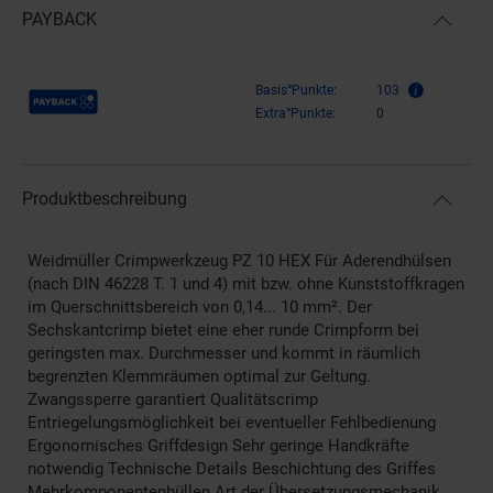
PAYBACK
Payback Punkte
Basis°Punkte:
103
Extra°Punkte:
0
Produktbeschreibung
Weidmüller Crimpwerkzeug PZ 10 HEX Für Aderendhülsen
(nach DIN 46228 T. 1 und 4) mit bzw. ohne Kunststoffkragen
im Querschnittsbereich von 0,14... 10 mm². Der
Sechskantcrimp bietet eine eher runde Crimpform bei
geringsten max. Durchmesser und kommt in räumlich
begrenzten Klemmräumen optimal zur Geltung.
Zwangssperre garantiert Qualitätscrimp
Entriegelungsmöglichkeit bei eventueller Fehlbedienung
Ergonomisches Griffdesign Sehr geringe Handkräfte
notwendig Technische Details Beschichtung des Griffes
Mehrkomponentenhüllen Art der Übersetzungsmechanik