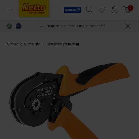
Payback
Prospekte
0
Arti
Menü
Suchfeld einblenden
Filiale finden
Warenkorb
inlösen
bequem per Rechnung bezahlen***
Werkzeug & Technik
Weiteres Werkzeug
Weidmüller Crimpwerkzeug PZ