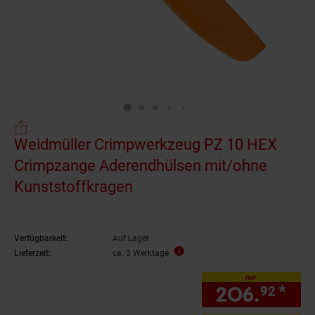
Weidmüller Crimpwerkzeug PZ 10 HEX
Crimpzange Aderendhülsen mit/ohne
Kunststoffkragen
Verfügbarkeit:
Auf Lager
Lieferzeit:
ca. 3 Werktage
nur
206.
*
nu
92