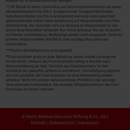
Abgabe nur in haushaltsüblichen Mengen!
**15€ Rabatt im Netto Online-Shop auf das komplette Sortiment ab einem
Mindestbestellwert von 200 €. Ausgenommen: Kategorie Multimedia,
Gutscheine, Bücher und Pre- & Anfangsmilchnahrung sowie gesondert
gekennzeichnete Artikel. Keine Anrechnung auf Versandkosten und Filial-
Abholservices. Der Gutschein wird nur einmalig an Neuanmelder für den
Online-Shop-Newsletter versendet. Nur online einlösbar. Nur ein Gutschein
pro Person und Bestellung. Restbeträge werden nicht ausgezahlt. Nicht mit
anderen Aktionsvorteilen (PAYBACK oder sonstige Shop-Aktionen)
kombinierbar.
***Positive Bonitätsprüfung vorausgesetzt
²⁰Filial-Gutschein gratis zu jeder Bestellung dieses Artikels (solange der
Vorrat reicht). Versand des Filial-Gutscheins erfolgt 4 Wochen nach
Warenanlieferung per Mail. Die Höhe des Filial-Gutscheins ist dem
Artikelbild des gekauften Artikels zu entnehmen. Vervielfältigung jeglicher
Art nicht gestattet. Der Filial-Gutschein ist ohne Mindesteinkaufswert
einlösbar. Nicht mit anderen Aktionsvorteilen (PAYBACK oder sonstige
Shop-Aktionen) kombinierbar. Der jeweilige Gültigkeitszeitraum des Filial-
Gutscheins ist darauf vermerkt.
© Netto Marken-Discount Stiftung & Co. KG |
Kontakt
|
Datenschutz
|
Impressum