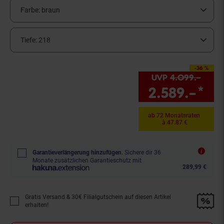
Farbe:
braun
Tiefe:
218
-36 %
Sie Sparen 36 Prozent,
UVP
4.099.–
UVP 
2.589.–
*
Si
ab 72 Monatsraten
à 47.87 €
Garantieverlängerung hinzufügen.
Sichere dir 36
Monate zusätzlichen Garantieschutz mit
289,99 €
Gratis Versand & 30€ Filialgutschein auf diesen Artikel
Promotion "Gratis Versand &amp; 30€ Filialgutschein auf diesen Artikel 
erhalten!