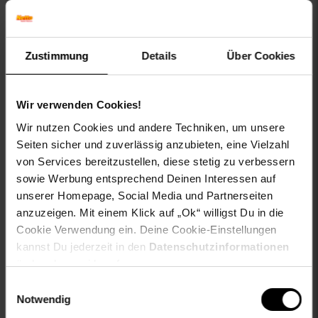
Highlights
WPC Gartenhaus in natürlicher Teak-Optik
Ideal für Gartengeräte, Fahrräder und Gartenmöbel
Zustimmung
Details
Über Cookies
Große Doppeltür für komfortablen Zugang
Integrierte Lichtfenster für zusätzlichen
Tageslichteinfall
Wir verwenden Cookies!
Wetterbeständige Konstruktion aus WPC und Stahl
Wir nutzen Cookies und andere Techniken, um unsere
Pflegeleichte und langlebige Materialien
Seiten sicher und zuverlässig anzubieten, eine Vielzahl
Technische Daten
von Services bereitzustellen, diese stetig zu verbessern
Sockelmaß:
212,4 × 212,4 cm
sowie Werbung entsprechend Deinen Interessen auf
Dachmaß:
237 × 227,5 cm
unserer Homepage, Social Media und Partnerseiten
Gesamthöhe:
227,5 cm
anzuzeigen. Mit einem Klick auf „Ok“ willigst Du in die
Grundfläche:
ca. 4,51 m²
Cookie Verwendung ein. Deine Cookie-Einstellungen
Wandmaterial:
WPC (Holz-Kunststoff-Verbund)
kannst Du jederzeit in den
Datenschutzinformationen
Wandstärke:
19,5 mm
ändern bzw. widerrufen.
Dachmaterial:
Verzinkter Stahl
Einwilligungsauswahl
Dachstärke:
0,5 mm
Notwendig
Türen & Fenster:
Aluminiumrahmen mit Acrylglas