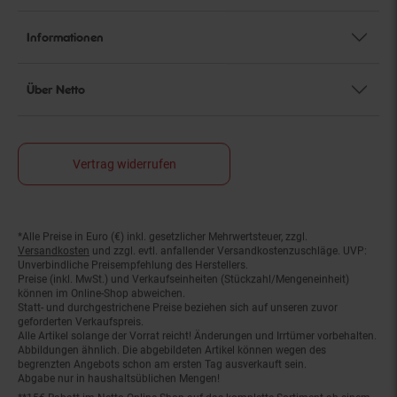
Informationen
Über Netto
Vertrag widerrufen
*Alle Preise in Euro (€) inkl. gesetzlicher Mehrwertsteuer, zzgl.
Fußnoten
Versandkosten
und zzgl. evtl. anfallender Versandkostenzuschläge. UVP:
Unverbindliche Preisempfehlung des Herstellers.
Preise (inkl. MwSt.) und Verkaufseinheiten (Stückzahl/Mengeneinheit)
können im Online-Shop abweichen.
Statt- und durchgestrichene Preise beziehen sich auf unseren zuvor
geforderten Verkaufspreis.
Alle Artikel solange der Vorrat reicht! Änderungen und Irrtümer vorbehalten.
Abbildungen ähnlich. Die abgebildeten Artikel können wegen des
begrenzten Angebots schon am ersten Tag ausverkauft sein.
Abgabe nur in haushaltsüblichen Mengen!
**15€ Rabatt im Netto Online-Shop auf das komplette Sortiment ab einem