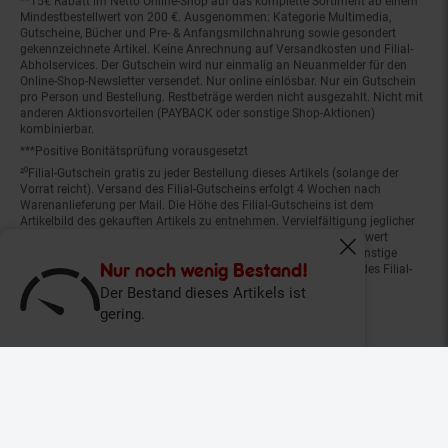
Mindestbestellwert von 200 €. Ausgenommen: Kategorie Multimedia,
Gutscheine, Bücher und Pre- & Anfangsmilchnahrung sowie gesondert
gekennzeichnete Artikel. Keine Anrechnung auf Versandkosten und Filial-
Abholservices. Der Gutschein wird nur einmalig an Neuanmelder für den
Online-Shop-Newsletter versendet. Nur online einlösbar. Nur ein Gutschein
pro Person und Bestellung. Restbeträge werden nicht ausgezahlt. Nicht mit
anderen Aktionsvorteilen (PAYBACK oder sonstige Shop-Aktionen)
kombinierbar.
***Positive Bonitätsprüfung vorausgesetzt
²⁰Filial-Gutschein gratis zu jeder Bestellung dieses Artikels (solange der
Vorrat reicht). Versand des Filial-Gutscheins erfolgt 4 Wochen nach
Warenanlieferung per Mail. Die Höhe des Filial-Gutscheins ist dem
Artikelbild des gekauften Artikels zu entnehmen. Vervielfältigung jeglicher
Art nicht gestattet. Der Filial-Gutschein ist ohne Mindesteinkaufswert
einlösbar. Nicht mit anderen Aktionsvorteilen (PAYBACK oder sonstige
Fenster schliess
Shop-Aktionen) kombinierbar. Der jeweilige Gültigkeitszeitraum des Filial-
Nur noch wenig Bestand!
Gutscheins ist darauf vermerkt.
Der Bestand dieses Artikels ist
gering.
© Netto Marken-Discount Stiftung & Co. KG |
Kontakt
|
Datenschutz
|
Impressum