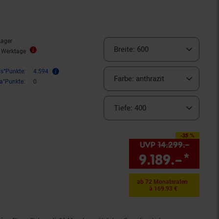
Lager
Breite:
600
2 Werktage
is°Punkte:
4.594
Farbe:
anthrazit
ra°Punkte:
0
Tiefe:
400
-35 %
Sie Sparen 35 Prozent,
UVP
14.299.–
UVP : 
9.189.–
*
Sie 
ab 72 Monatsraten
à 169.93 €