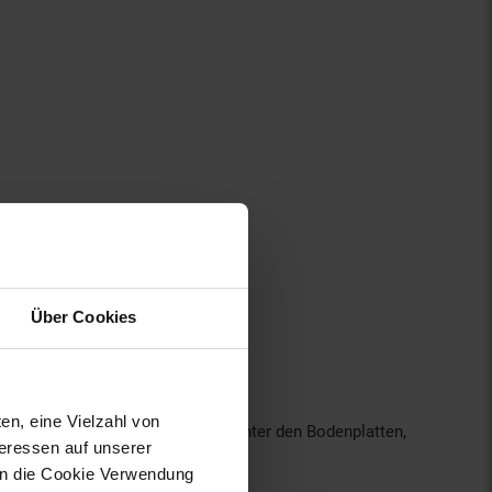
t allein unter dem Sternenhimmel
Über Cookies
en, eine Vielzahl von
et. An der Unterseite der Beine, unter den Bodenplatten,
teressen auf unserer
 in die Cookie Verwendung