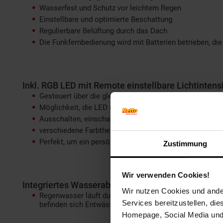
Wasserfest und Schutz vor leichtem Regen
Einstellbare und optimierte Beschattung
Regulierbare Belüftung durch das Dach
Die Funkfernbedienung wird mit Batterien betrieben, die
Inkl. RGB LED mit Remote einstellbare Lichtintens
Gesteuert über die gleiche Remote Control wie das Da
Möglichkeit, die LED über eine App zu steuern (QR-Code
Ausschalten, einschalten und die Helligkeit an die je
verschiedene Farbthemen
Perfekt, um ein persönliches Ambiente zu schaffen: vo
Zustimmung
Wir verwenden Cookies!
Integriertes Wasserabflusssystem
Wir nutzen Cookies und ander
Regenwasser läuft durch die Kanäle in den Lamellen zu d
Services bereitzustellen, di
befinden sich Entwässerungslöcher, um das Wasser all
Homepage, Social Media und P