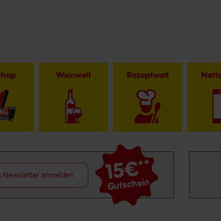
Shop
Weinwelt
Rezeptwelt
Net
15€
**
m Newsletter anmelden
Gutschein