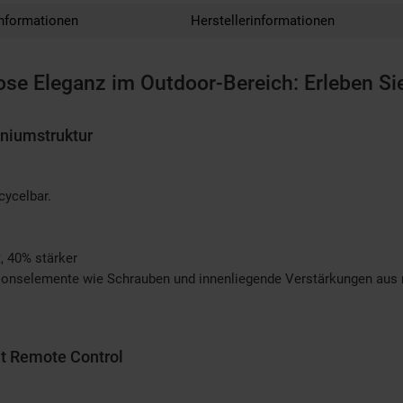
nformationen
Herstellerinformationen
ose Eleganz im Outdoor-Bereich: Erleben S
iniumstruktur
ecycelbar.
, 40% stärker
tionselemente wie Schrauben und innenliegende Verstärkungen aus r
it Remote Control