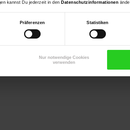
gen kannst Du jederzeit in den
Datenschutzinformationen
änder
führt werden.
Präferenzen
Statistiken
ur einen Akkuschrauber und zwei Leitern.
d im Lieferumfang enthalten.
arbeitet und erleichtern somit die Montage.
Nur notwendige Cookies
verwenden