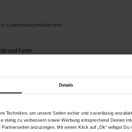
 im Lieferumfang enthalten sind.
ität und Farbe
ch
 auf der LED-Leiste)
weilige Stimmung anpassen
n romantischen Abendessen bis hin zu Partys mit Freunden oder Zei
Details
e Techniken, um unsere Seiten sicher und zuverlässig anzubiet
en darunter liegenden Balken und wird dann über die Beine abgeleit
ese stetig zu verbessern sowie Werbung entsprechend Deinen In
mählich abzuleiten (über dem Boden).
artnerseiten anzuzeigen. Mit einem Klick auf „Ok“ willigst Du