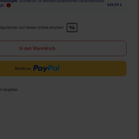
hinzufügen.
Sichere dir 36 Monate zusätzlichen Garantieschutz
949,99 €
lgutschein auf diesen Artikel erhalten!
d &amp; 30€ Filialgutschein auf diesen Artikel erhalten!" anwenden
In den Warenkorb
ät abgeben.