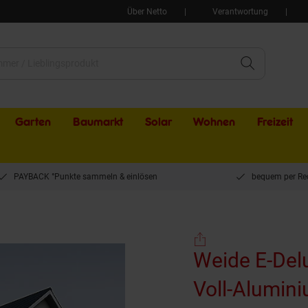
Über Netto
Verantwortung
Garten
Baumarkt
Solar
Wohnen
Freizeit
PAYBACK °Punkte sammeln & einlösen
bequem per Re
Weide E-Deluxe Plus elektrische Pergola Voll-Aluminium 4x6m mit Lamellendach a
Weide E-Delu
Voll-Alumin