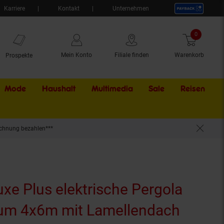
Karriere
Kontakt
Unternehmen
0
Artikel
Mein Konto
Filiale finden
Warenkorb
Prospekte
Mode
Haushalt
Multimedia
Sale
Externer Li
Reisen
chnung bezahlen***
nthrazit?
xe Plus elektrische Pergola
ium 4x6m mit Lamellendach