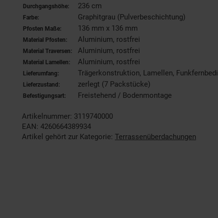
236 cm
Durchgangshöhe:
Graphitgrau (Pulverbeschichtung)
Farbe:
136 mm x 136 mm
Pfosten Maße:
Aluminium, rostfrei
Material Pfosten:
Aluminium, rostfrei
Material Traversen:
Aluminium, rostfrei
Material Lamellen:
Trägerkonstruktion, Lamellen, Funkfernbed
Lieferumfang:
zerlegt (7 Packstücke)
Lieferzustand:
Freistehend / Bodenmontage
Befestigungsart:
Artikelnummer: 3119740000
EAN: 4260664389934
Artikel gehört zur Kategorie:
Terrassenüberdachungen