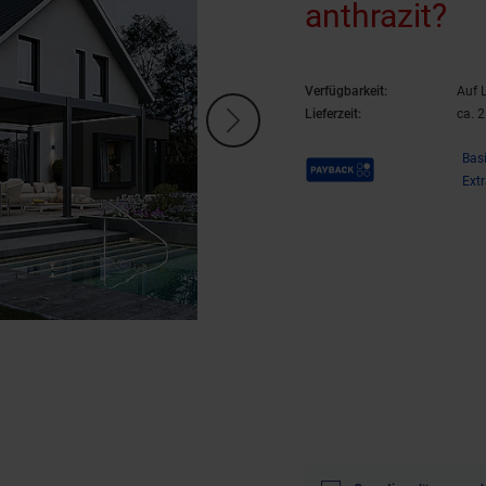
anthrazit?
Verfügbarkeit:
Auf 
Lieferzeit:
ca. 
Payback Punkte
Bas
Ext