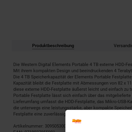
Produktbeschreibung
Versandi
Die Western Digital Elements Portable 4 TB externe HDD-Fes
Mit ihrem kompakten Design und beeindruckenden 4 Terabyte S
Die 4 TB Speicherkapazität der Elements Portable Festplatte
Kapazität bleibt die Festplatte mit Abmessungen von 82 x 11
diese externe HDD-Festplatte äußerst leicht und einfach zu 
Portable Festplatte lässt sich einfach über das mitgeliefert
Lieferumfang umfasst die HDD-Festplatte, das Mikro-USB-Kabe
die unterwegs eine leistungsstarke, aber kompakte Speicher
Festplatte eine zuverlässige Option für die mobile Datenspe
Artikelnummer: 3095053000