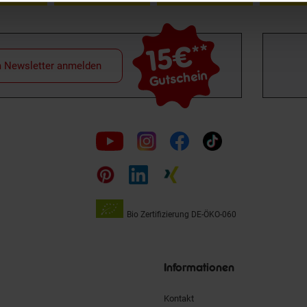
15€
**
m Newsletter anmelden
Gutschein
Folge
uns
auf
Bio Zertifizierung
DE-ÖKO-060
Unsere
Siegel
Informationen
Kontakt