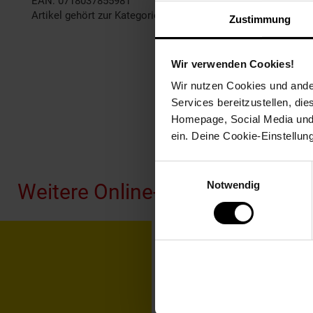
EAN: 0718037855981
Artikel gehört zur Kategorie:
Festplatten & Speicher
Zustimmung
Wir verwenden Cookies!
Wir nutzen Cookies und ander
Services bereitzustellen, di
Homepage, Social Media und P
ein. Deine Cookie-Einstellun
Fußzeile
Einwilligungsauswahl
Notwendig
Weitere Online-Angebote
Netto Reisen
TV-