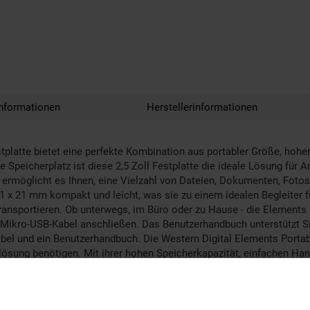
nformationen
Herstellerinformationen
tplatte bietet eine perfekte Kombination aus portabler Größe, hohe
peicherplatz ist diese 2,5 Zoll Festplatte die ideale Lösung für A
 ermöglicht es Ihnen, eine Vielzahl von Dateien, Dokumenten, Fotos 
1 x 21 mm kompakt und leicht, was sie zu einem idealen Begleiter 
transportieren. Ob unterwegs, im Büro oder zu Hause - die Elements 
e Mikro-USB-Kabel anschließen. Das Benutzerhandbuch unterstützt Sie
l und ein Benutzerhandbuch. Die Western Digital Elements Portable 
lösung benötigen. Mit ihrer hohen Speicherkapazität, einfachen Ha
icherung.