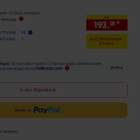
noch 10 Stück verfügbar
nur
5 Werktage
193.
*
nur 1
18
is°Punkte:
96
ra°Punkte:
0
ab 22 Monatsraten
à 9.64 €
fügen.
Sichere dein Produkt 12 Monate gegen Unfallschäden,
29,99 €
arantiemängel ab mit
In den Warenkorb
ät abgeben.