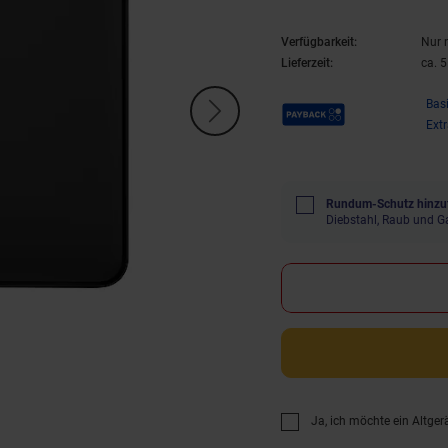
Verfügbarkeit:
Nur 
Lieferzeit:
ca. 
Payback Punkte
Bas
Ext
Rundum-Schutz hinzu
Diebstahl, Raub und G
Ja, ich möchte ein Altger