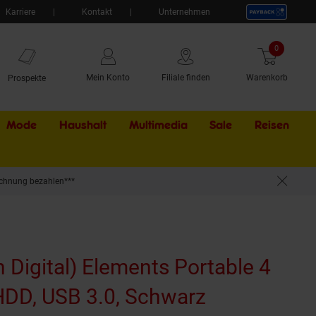
Karriere
Kontakt
Unternehmen
0
Artikel
Mein Konto
Filiale finden
Warenkorb
Prospekte
Mode
Haushalt
Multimedia
Sale
Externer Li
Reisen
chnung bezahlen***
Digital) Elements Portable 4
 HDD, USB 3.0, Schwarz