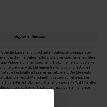
Altgeräterücknahme
r Speicherkapazität und schnellen Datenübertragungsraten.
nwender, die ihre Daten mobil und sicher speichern möchten.
und Videos sicher zu speichern. Trotz ihrer leistungsstarken
für unterwegs macht. Mit einem Gewicht von nur 230 g ist
Portable Festplatte ist immer einsatzbereit. Die Elements
 dabei, die Festplatte schnell in Betrieb zu nehmen. Der
4 TB externe HDD-Festplatte ist die perfekte Wahl für alle,
ndhabung und schnellen Datenübertragungsraten ist diese