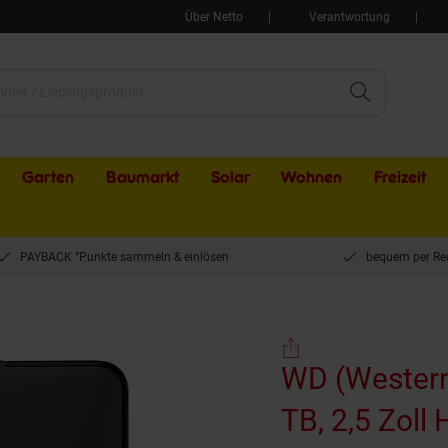
Über Netto
Verantwortung
Garten
Baumarkt
Solar
Wohnen
Freizeit
PAYBACK °Punkte sammeln & einlösen
bequem per Re
D (Western Digital) Elements Portable 4 TB, 2,5 Zoll HDD, USB 3.0, Schwarz
WD (Western 
TB, 2,5 Zoll