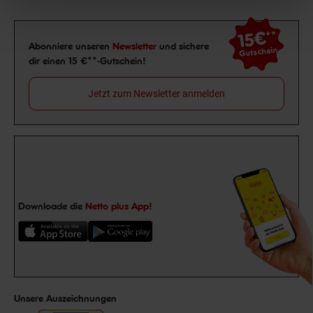
15€
**
Newsletter Anmeldung
Abonniere unseren
Newsletter
und sichere
Gutschein
dir einen 15 €**-Gutschein!
Jetzt zum Newsletter anmelden
Downloade die
Netto plus App!
Unsere Auszeichnungen