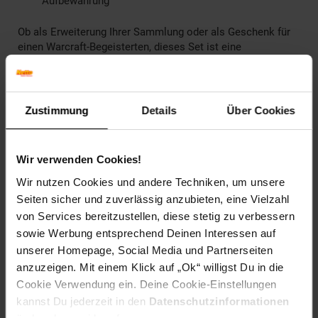
Aufbewahrung
Ob als Erweiterung Ihrer Sammlung oder als Geschenk für
einen Warcraft-Begeisterten, dieses Set ist eine
ausgezeichnete Wahl, die die dramatische Welt von
Warcraft lebendig macht.
Zustimmung
Details
Über Cookies
Achtung: Nicht für Kinder unter 36 Monaten geeignet.
Alter
ab 3 Jahre
Wir verwenden Cookies!
Artikelnummer: 2627755000
Wir nutzen Cookies und andere Techniken, um unsere
EAN: 0039897962573
Seiten sicher und zuverlässig anzubieten, eine Vielzahl
Artikel gehört zur Kategorie:
Gaming-Zubehör
von Services bereitzustellen, diese stetig zu verbessern
sowie Werbung entsprechend Deinen Interessen auf
unserer Homepage, Social Media und Partnerseiten
anzuzeigen. Mit einem Klick auf „Ok“ willigst Du in die
Versandinformationen
Cookie Verwendung ein. Deine Cookie-Einstellungen
kannst Du jederzeit in den
Datenschutzinformationen