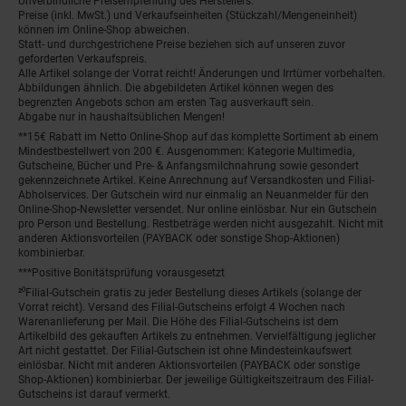
Unverbindliche Preisempfehlung des Herstellers.
Preise (inkl. MwSt.) und Verkaufseinheiten (Stückzahl/Mengeneinheit)
können im Online-Shop abweichen.
Statt- und durchgestrichene Preise beziehen sich auf unseren zuvor
geforderten Verkaufspreis.
Alle Artikel solange der Vorrat reicht! Änderungen und Irrtümer vorbehalten.
Abbildungen ähnlich. Die abgebildeten Artikel können wegen des
begrenzten Angebots schon am ersten Tag ausverkauft sein.
Abgabe nur in haushaltsüblichen Mengen!
**15€ Rabatt im Netto Online-Shop auf das komplette Sortiment ab einem
Mindestbestellwert von 200 €. Ausgenommen: Kategorie Multimedia,
Gutscheine, Bücher und Pre- & Anfangsmilchnahrung sowie gesondert
gekennzeichnete Artikel. Keine Anrechnung auf Versandkosten und Filial-
Abholservices. Der Gutschein wird nur einmalig an Neuanmelder für den
Online-Shop-Newsletter versendet. Nur online einlösbar. Nur ein Gutschein
pro Person und Bestellung. Restbeträge werden nicht ausgezahlt. Nicht mit
anderen Aktionsvorteilen (PAYBACK oder sonstige Shop-Aktionen)
kombinierbar.
***Positive Bonitätsprüfung vorausgesetzt
²⁰Filial-Gutschein gratis zu jeder Bestellung dieses Artikels (solange der
Vorrat reicht). Versand des Filial-Gutscheins erfolgt 4 Wochen nach
Warenanlieferung per Mail. Die Höhe des Filial-Gutscheins ist dem
Artikelbild des gekauften Artikels zu entnehmen. Vervielfältigung jeglicher
Art nicht gestattet. Der Filial-Gutschein ist ohne Mindesteinkaufswert
einlösbar. Nicht mit anderen Aktionsvorteilen (PAYBACK oder sonstige
Shop-Aktionen) kombinierbar. Der jeweilige Gültigkeitszeitraum des Filial-
Gutscheins ist darauf vermerkt.