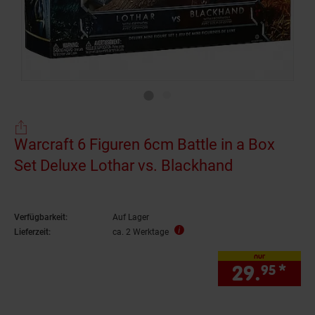
Warcraft 6 Figuren 6cm Battle in a Box
Set Deluxe Lothar vs. Blackhand
Verfügbarkeit:
Auf Lager
Lieferzeit:
ca. 2 Werktage
nur
29.
*
nur
95