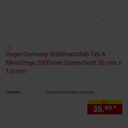
Vogel Germany Stahlma¤stab Typ A
Messl?nge 2000 mm Querschnitt 30 mm x
1,0 mm
(Produkt aktuell ausverkauft)
Lieferzeit:
neue Ware ist bereits unterwegs
nur
35.
*
nur
90