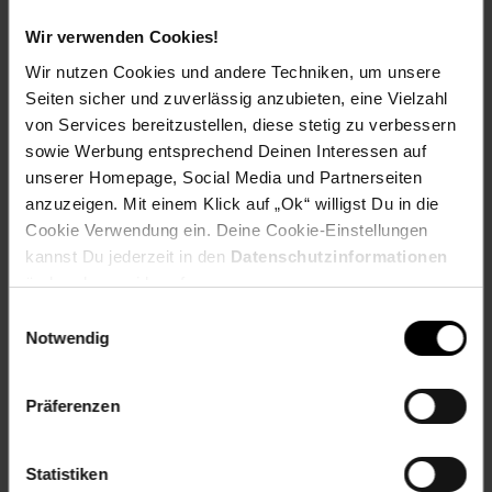
Fußzeile
Weitere Online-Angebote
Wir verwenden Cookies!
Netto Reisen
TV-Shop
Weinwelt
Wir nutzen Cookies und andere Techniken, um unsere
Seiten sicher und zuverlässig anzubieten, eine Vielzahl
von Services bereitzustellen, diese stetig zu verbessern
sowie Werbung entsprechend Deinen Interessen auf
unserer Homepage, Social Media und Partnerseiten
anzuzeigen. Mit einem Klick auf „Ok“ willigst Du in die
Rezeptwelt
NettoKOM
Karriere
Cookie Verwendung ein. Deine Cookie-Einstellungen
kannst Du jederzeit in den
Datenschutzinformationen
ändern bzw. widerrufen.
Einwilligungsauswahl
Notwendig
Präferenzen
15€
**
Newsletter Anmeldung
Abonniere unseren
Newsletter
und sichere
Gutschein
dir einen 15 €**-Gutschein!
Statistiken