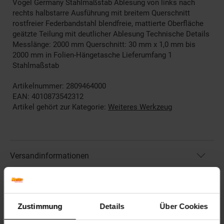
Vogel Germany Stahlmaßstab Ablesung von links nach
rechts halbstarre Ausführung mit breitem Querschnitt
rostfreier Federbandstahl blendfreie, mattierte Oberfläche
geätzte Teilung mit deutlicher Ablesung Technische Details
Messlänge: 2000 mm Querschnitt: 30 mm x 1,0 mm bis
2000 mm in Folien-Hängetasche Lieferumfang 1
Stahlmaßstab
Artikelnummer: 2809464000
EAN: 4010873542312
Artikel gehört zur Kategorie:
Weiteres Werkzeug
Versandinformationen
Herstellerinformationen
Zustimmung
Details
Über Cookies