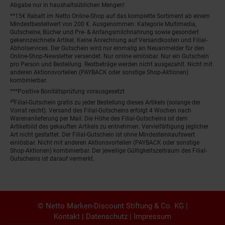
Abgabe nur in haushaltsüblichen Mengen!
**15€ Rabatt im Netto Online-Shop auf das komplette Sortiment ab einem
Mindestbestellwert von 200 €. Ausgenommen: Kategorie Multimedia,
Gutscheine, Bücher und Pre- & Anfangsmilchnahrung sowie gesondert
gekennzeichnete Artikel. Keine Anrechnung auf Versandkosten und Filial-
Abholservices. Der Gutschein wird nur einmalig an Neuanmelder für den
Online-Shop-Newsletter versendet. Nur online einlösbar. Nur ein Gutschein
pro Person und Bestellung. Restbeträge werden nicht ausgezahlt. Nicht mit
anderen Aktionsvorteilen (PAYBACK oder sonstige Shop-Aktionen)
kombinierbar.
***Positive Bonitätsprüfung vorausgesetzt
²⁰Filial-Gutschein gratis zu jeder Bestellung dieses Artikels (solange der
Vorrat reicht). Versand des Filial-Gutscheins erfolgt 4 Wochen nach
Warenanlieferung per Mail. Die Höhe des Filial-Gutscheins ist dem
Artikelbild des gekauften Artikels zu entnehmen. Vervielfältigung jeglicher
Art nicht gestattet. Der Filial-Gutschein ist ohne Mindesteinkaufswert
einlösbar. Nicht mit anderen Aktionsvorteilen (PAYBACK oder sonstige
Shop-Aktionen) kombinierbar. Der jeweilige Gültigkeitszeitraum des Filial-
Gutscheins ist darauf vermerkt.
© Netto Marken-Discount Stiftung & Co. KG |
Kontakt
|
Datenschutz
|
Impressum