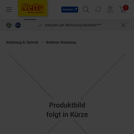
Payback
Prospekte
0
Arti
Menü
Suchfeld einblenden
Filiale finden
Warenkorb
inlösen
bequem per Rechnung bezahlen***
Werkzeug & Technik
Weiteres Werkzeug
Vogel Germany Stahlma¤stab 