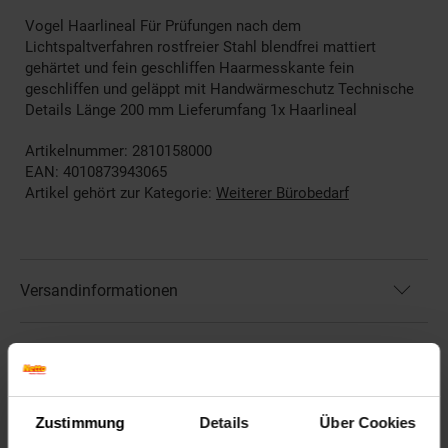
Vogel Haarlineal Für Prüfungen nach dem
Lichtspaltverfahren rostfreier Stahl blendfrei mattiert
gehärtet und fein geschliffen Haarmesskante fein
geschliffen und geläppt mit Handwärmeschutz Technische
Details Länge 200 mm Lieferumfang 1x Haarlineal
Artikelnummer: 2810158000
EAN: 4010873943065
Artikel gehört zur Kategorie:
Weiterer Bürobedarf
Versandinformationen
Herstellerinformationen
Zustimmung
Details
Über Cookies