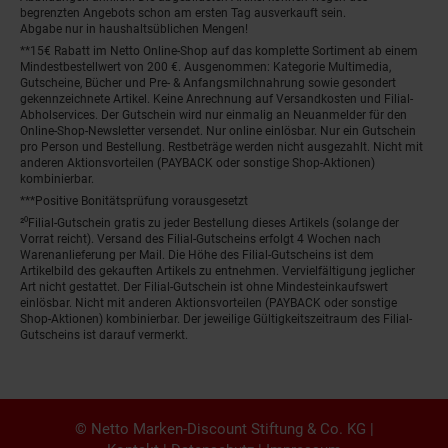
begrenzten Angebots schon am ersten Tag ausverkauft sein.
Abgabe nur in haushaltsüblichen Mengen!
**15€ Rabatt im Netto Online-Shop auf das komplette Sortiment ab einem
Mindestbestellwert von 200 €. Ausgenommen: Kategorie Multimedia,
Gutscheine, Bücher und Pre- & Anfangsmilchnahrung sowie gesondert
gekennzeichnete Artikel. Keine Anrechnung auf Versandkosten und Filial-
Abholservices. Der Gutschein wird nur einmalig an Neuanmelder für den
Online-Shop-Newsletter versendet. Nur online einlösbar. Nur ein Gutschein
pro Person und Bestellung. Restbeträge werden nicht ausgezahlt. Nicht mit
anderen Aktionsvorteilen (PAYBACK oder sonstige Shop-Aktionen)
kombinierbar.
***Positive Bonitätsprüfung vorausgesetzt
²⁰Filial-Gutschein gratis zu jeder Bestellung dieses Artikels (solange der
Vorrat reicht). Versand des Filial-Gutscheins erfolgt 4 Wochen nach
Warenanlieferung per Mail. Die Höhe des Filial-Gutscheins ist dem
Artikelbild des gekauften Artikels zu entnehmen. Vervielfältigung jeglicher
Art nicht gestattet. Der Filial-Gutschein ist ohne Mindesteinkaufswert
einlösbar. Nicht mit anderen Aktionsvorteilen (PAYBACK oder sonstige
Shop-Aktionen) kombinierbar. Der jeweilige Gültigkeitszeitraum des Filial-
Gutscheins ist darauf vermerkt.
© Netto Marken-Discount Stiftung & Co. KG |