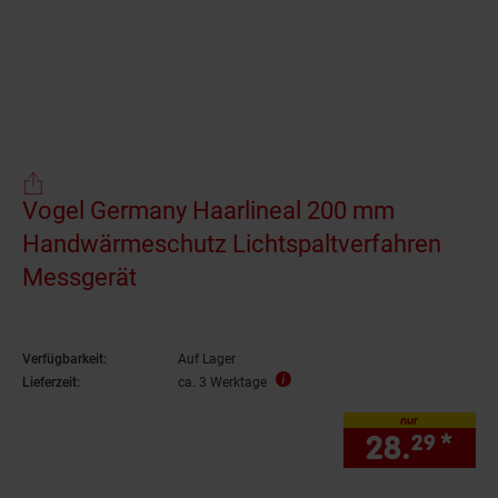
Vogel Germany Haarlineal 200 mm
Handwärmeschutz Lichtspaltverfahren
Messgerät
Verfügbarkeit:
Auf Lager
Lieferzeit:
ca. 3 Werktage
nur
28.
*
nur
29