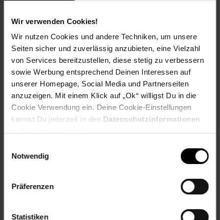
Fußzeile
Weitere Online-Angebote
Wir verwenden Cookies!
Wir nutzen Cookies und andere Techniken, um unsere
Netto Reisen
TV-Shop
Weinwelt
Seiten sicher und zuverlässig anzubieten, eine Vielzahl
von Services bereitzustellen, diese stetig zu verbessern
sowie Werbung entsprechend Deinen Interessen auf
unserer Homepage, Social Media und Partnerseiten
anzuzeigen. Mit einem Klick auf „Ok“ willigst Du in die
Cookie Verwendung ein. Deine Cookie-Einstellungen
Rezeptwelt
NettoKOM
Karriere
kannst Du jederzeit in den
Datenschutzinformationen
ändern bzw. widerrufen.
Einwilligungsauswahl
Notwendig
Präferenzen
15€
**
Newsletter Anmeldung
Abonniere unseren
Newsletter
und sichere
Gutschein
dir einen 15 €**-Gutschein!
Statistiken