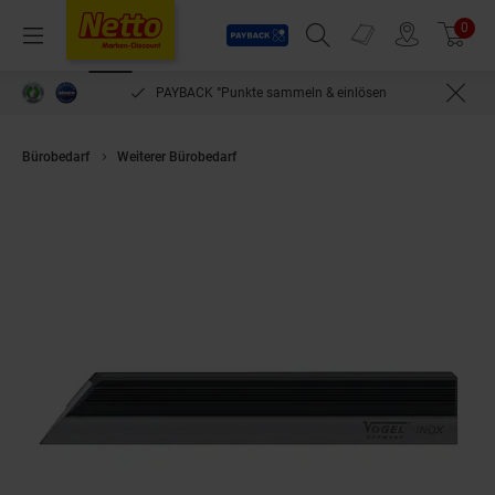
Payback
Prospekte
0
Arti
Menü
Suchfeld einblenden
Filiale finden
Warenkorb
PAYBACK °Punkte sammeln & einlösen
Bürobedarf
Weiterer Bürobedarf
Vogel Germany Haarlineal 200 mm Ha