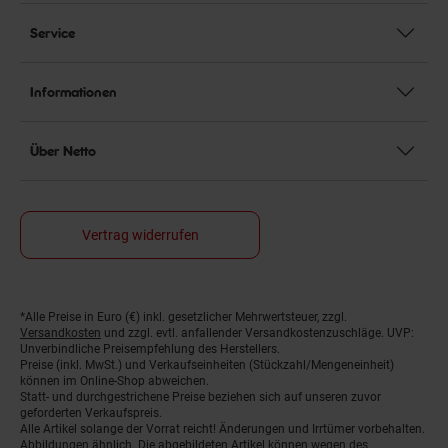
Service
Informationen
Über Netto
Vertrag widerrufen
*Alle Preise in Euro (€) inkl. gesetzlicher Mehrwertsteuer, zzgl.
Fußnoten
Versandkosten
und zzgl. evtl. anfallender Versandkostenzuschläge. UVP:
Unverbindliche Preisempfehlung des Herstellers.
Preise (inkl. MwSt.) und Verkaufseinheiten (Stückzahl/Mengeneinheit)
können im Online-Shop abweichen.
Statt- und durchgestrichene Preise beziehen sich auf unseren zuvor
geforderten Verkaufspreis.
Alle Artikel solange der Vorrat reicht! Änderungen und Irrtümer vorbehalten.
Abbildungen ähnlich. Die abgebildeten Artikel können wegen des