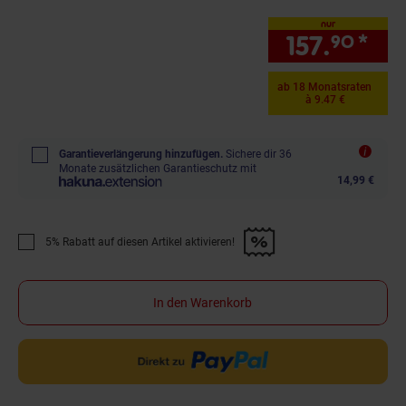
nur
157.
*
nur
90
ab 18 Monatsraten
à 9.47 €
Garantieverlängerung hinzufügen.
Sichere dir 36
Monate zusätzlichen Garantieschutz mit
14,99 €
5% Rabatt auf diesen Artikel aktivieren!
Promotion "5% Rabatt auf diesen Artikel aktivieren!" anwenden
In den Warenkorb