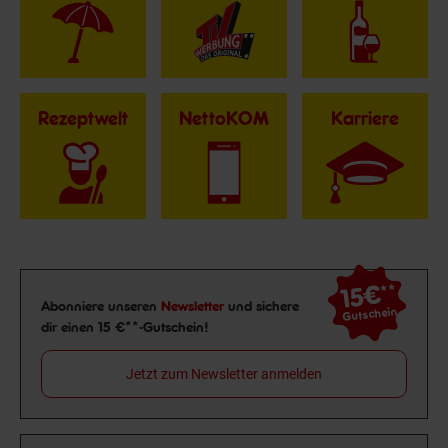
Rezeptwelt
NettoKOM
Karriere
15€
**
Newsletter Anmeldung
Abonniere unseren
Newsletter
und sichere
Gutschein
dir einen 15 €**-Gutschein!
Jetzt zum Newsletter anmelden