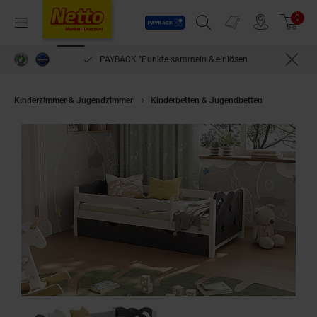
Payback
Prospekte
0
Arti
Menü
Suchfeld einblenden
Filiale finden
Warenkorb
PAYBACK °Punkte sammeln & einlösen
Kinderzimmer & Jugendzimmer
Kinderbetten & Jugendbetten
VitaliSpa