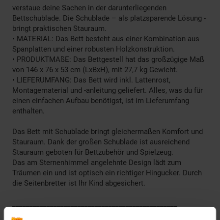
verstaue deine Sachen in der darunterliegenden
Bettschublade. Die Schublade – als platzsparende Lösung -
bringt praktischen Stauraum.
• MATERIAL: Das Bett besteht aus einer Kombination aus
Spanplatten und einer robusten Holzkonstruktion.
• PRODUKTMAßE: Das Bettgestell hat das großzügige Maß
von 146 x 76 x 53 cm (LxBxH), mit 27,7 kg Gewicht.
• LIEFERUMFANG: Das Bett wird inkl. Lattenrost,
Montagematerial und -anleitung geliefert. Alles, was du für
einen einfachen Aufbau benötigst, ist im Lieferumfang
enthalten.
Das Bett mit Schublade bringt gleichermaßen Komfort und
Stauraum. Dank der großen Schublade ist ausreichend
Stauraum geboten für Bettzubehör und Spielzeug.
Das am Sternenhimmel angelehnte Design lädt zum
Träumen ein und ist optisch ein richtiger Hingucker. Durch
die Seitenbretter ist Ihr Kind abgesichert.
________________________________________________