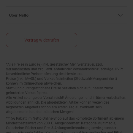
Über Netto
Vertrag widerrufen
*Alle Preise in Euro (€) inkl. gesetzlicher Mehrwertsteuer, zzgl.
Fußnoten
Versandkosten
und zzgl. evtl. anfallender Versandkostenzuschläge. UVP:
Unverbindliche Preisempfehlung des Herstellers.
Preise (inkl. MwSt.) und Verkaufseinheiten (Stückzahl/Mengeneinheit)
können im Online-Shop abweichen.
Statt- und durchgestrichene Preise beziehen sich auf unseren zuvor
geforderten Verkaufspreis.
Alle Artikel solange der Vorrat reicht! Änderungen und Irrtümer vorbehalten.
Abbildungen ähnlich. Die abgebildeten Artikel können wegen des
begrenzten Angebots schon am ersten Tag ausverkauft sein.
Abgabe nur in haushaltsüblichen Mengen!
**15€ Rabatt im Netto Online-Shop auf das komplette Sortiment ab einem
Mindestbestellwert von 200 €. Ausgenommen: Kategorie Multimedia,
Gutscheine, Bücher und Pre- & Anfangsmilchnahrung sowie gesondert
gekennzeichnete Artikel. Keine Anrechnung auf Versandkosten und Filial-