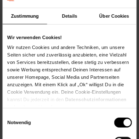
Technische Daten
Farben
Zustimmung
Details
Über Cookies
Weiß-Grau
Maße
Wir verwenden Cookies!
146 x 76 x 53 cm (LxBxH)
Wir nutzen Cookies und andere Techniken, um unsere
Seiten sicher und zuverlässig anzubieten, eine Vielzahl
Gewicht
27,7 kg
von Services bereitzustellen, diese stetig zu verbessern
sowie Werbung entsprechend Deinen Interessen auf
Material
unserer Homepage, Social Media und Partnerseiten
Holzkonstruktion + Spanplatte
anzuzeigen. Mit einem Klick auf „Ok“ willigst Du in die
Cookie Verwendung ein. Deine Cookie-Einstellungen
________________________________________________
kannst Du jederzeit in den
Datenschutzinformationen
ändern bzw. widerrufen.
Lieferumfang
Einwilligungsauswahl
• 1 Kinderbett inkl. Lattenrost, Montagematerial und -
Notwendig
anleitung