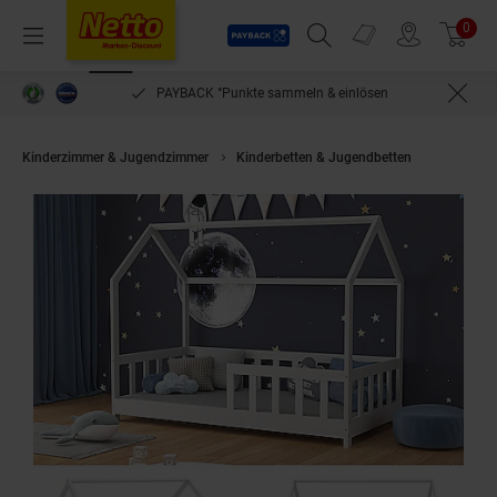
Payback
Prospekte
0
Arti
Menü
Suchfeld einblenden
Filiale finden
Warenkorb
PAYBACK °Punkte sammeln & einlösen
Kinderzimmer & Jugendzimmer
Kinderbetten & Jugendbetten
VitaliSpa