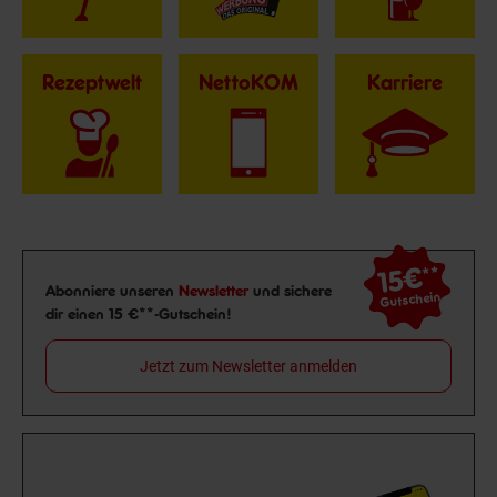
Rezeptwelt
NettoKOM
Karriere
15€
**
Newsletter Anmeldung
Abonniere unseren
Newsletter
und sichere
Gutschein
dir einen 15 €**-Gutschein!
Jetzt zum Newsletter anmelden