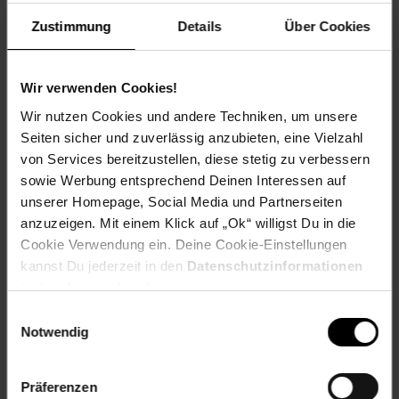
Lattenrost: Natur, matt
Zustimmung
Details
Über Cookies
Maße
166 x 130 x 86 cm (BxHxT)
Wir verwenden Cookies!
Gewicht
Wir nutzen Cookies und andere Techniken, um unsere
26,5 kg
Seiten sicher und zuverlässig anzubieten, eine Vielzahl
Material
von Services bereitzustellen, diese stetig zu verbessern
Dachgestell: Massivholz
sowie Werbung entsprechend Deinen Interessen auf
Bettkasten und Umrandung: Spanplatte, 18 mm,
unserer Homepage, Social Media und Partnerseiten
melaminharzbeschichtet
anzuzeigen. Mit einem Klick auf „Ok“ willigst Du in die
Cookie Verwendung ein. Deine Cookie-Einstellungen
______________________________________________________
kannst Du jederzeit in den
Datenschutzinformationen
Lieferumfang
ändern bzw. widerrufen.
Einwilligungsauswahl
• 1 Kinderbett inkl. Montagematerial und -anleitung
Notwendig
Dekoration nicht im Lieferumfang
Präferenzen
Artikelnummer: 2640645000