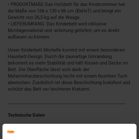
• PRODUKTMAßE:Das Holzbett für das Kinderzimmer hat
die Maße von 166 x 130 x 86 cm (BxHxT) und bringt ein
Gewicht von 26,5 kg auf die Waage.
• LIEFERUMFANG: Das Kinderbett wird inklusive
Montagematerial und -anleitung geliefert, um es direkt
aufbauen zu können.
Unser Kinderbett Michelle kommt mit einem besonderen
Hausbett-Design. Durch die zaunartige Umrandung
bekommt es mehr Stabilität und hält Kissen und Decke im
Bett. Die Oberfläche lässt sich dank der
Melaminharzbeschichtung leicht mit einem feuchten Tuch
abwischen. Zusätzlich ist diese Beschichtung kratzfest und
schützt das Bett vor leichteren Kratzern.
______________________________________________________
Technische Daten
Farben
Gestell: Weiß, matt