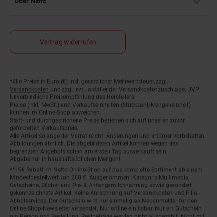
Vertrag widerrufen
*Alle Preise in Euro (€) inkl. gesetzlicher Mehrwertsteuer, zzgl.
Fußnoten
Versandkosten
und zzgl. evtl. anfallender Versandkostenzuschläge. UVP:
Unverbindliche Preisempfehlung des Herstellers.
Preise (inkl. MwSt.) und Verkaufseinheiten (Stückzahl/Mengeneinheit)
können im Online-Shop abweichen.
Statt- und durchgestrichene Preise beziehen sich auf unseren zuvor
geforderten Verkaufspreis.
Alle Artikel solange der Vorrat reicht! Änderungen und Irrtümer vorbehalten.
Abbildungen ähnlich. Die abgebildeten Artikel können wegen des
begrenzten Angebots schon am ersten Tag ausverkauft sein.
Abgabe nur in haushaltsüblichen Mengen!
**15€ Rabatt im Netto Online-Shop auf das komplette Sortiment ab einem
Mindestbestellwert von 200 €. Ausgenommen: Kategorie Multimedia,
Gutscheine, Bücher und Pre- & Anfangsmilchnahrung sowie gesondert
gekennzeichnete Artikel. Keine Anrechnung auf Versandkosten und Filial-
Abholservices. Der Gutschein wird nur einmalig an Neuanmelder für den
Online-Shop-Newsletter versendet. Nur online einlösbar. Nur ein Gutschein
pro Person und Bestellung. Restbeträge werden nicht ausgezahlt. Nicht mit