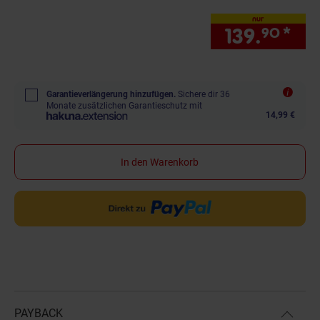
nur
139.
*
nur
90
Garantieverlängerung hinzufügen.
Sichere dir 36
Monate zusätzlichen Garantieschutz mit
14,99 €
In den Warenkorb
PAYBACK