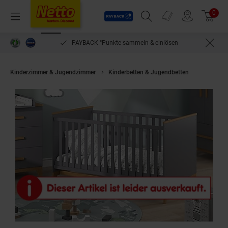
Payback
Prospekte
0
Arti
Menü
Suchfeld einblenden
Filiale finden
Warenkorb
PAYBACK °Punkte sammeln & einlösen
Kinderzimmer & Jugendzimmer
Kinderbetten & Jugendbetten
VitaliSp