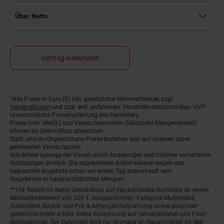
Über Netto
Vertrag widerrufen
*Alle Preise in Euro (€) inkl. gesetzlicher Mehrwertsteuer, zzgl.
Fußnoten
Versandkosten
und zzgl. evtl. anfallender Versandkostenzuschläge. UVP:
Unverbindliche Preisempfehlung des Herstellers.
Preise (inkl. MwSt.) und Verkaufseinheiten (Stückzahl/Mengeneinheit)
können im Online-Shop abweichen.
Statt- und durchgestrichene Preise beziehen sich auf unseren zuvor
geforderten Verkaufspreis.
Alle Artikel solange der Vorrat reicht! Änderungen und Irrtümer vorbehalten.
Abbildungen ähnlich. Die abgebildeten Artikel können wegen des
begrenzten Angebots schon am ersten Tag ausverkauft sein.
Abgabe nur in haushaltsüblichen Mengen!
**15€ Rabatt im Netto Online-Shop auf das komplette Sortiment ab einem
Mindestbestellwert von 200 €. Ausgenommen: Kategorie Multimedia,
Gutscheine, Bücher und Pre- & Anfangsmilchnahrung sowie gesondert
gekennzeichnete Artikel. Keine Anrechnung auf Versandkosten und Filial-
Abholservices. Der Gutschein wird nur einmalig an Neuanmelder für den