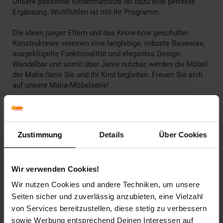
Unsere passende Kindermatratze ist dazu eine perfekte
Ergänzung. Wohlfühlen ist mit ihr Programm.
Die Ideen junger Eltern und das Know-how geschulter
Konstrukteure vereinen eine langlebige, robuste Bauweise,
ausgeklügelte Funktionalität und elegantes Design.
Wandelbar und somit über Jahre nutzbar, werden die Möbel
der Malia-Serie Sie und Ihr Kind begleiten. Freuen Sie sich
auf unsere Malia-Möbelserie!
Mit Hilfe der im Lieferumfang enthaltenen, bebilderten
Montageanleitung ist der Aufbau denkbar einfach!
Zustimmung
Details
Über Cookies
________________________________________________
Technische Daten
Wir verwenden Cookies!
Farben
Wir nutzen Cookies und andere Techniken, um unsere
Füße, Seitensprossen: Naturholz, Eiche
Seiten sicher und zuverlässig anzubieten, eine Vielzahl
Korpus: Grau
von Services bereitzustellen, diese stetig zu verbessern
sowie Werbung entsprechend Deinen Interessen auf
Maße