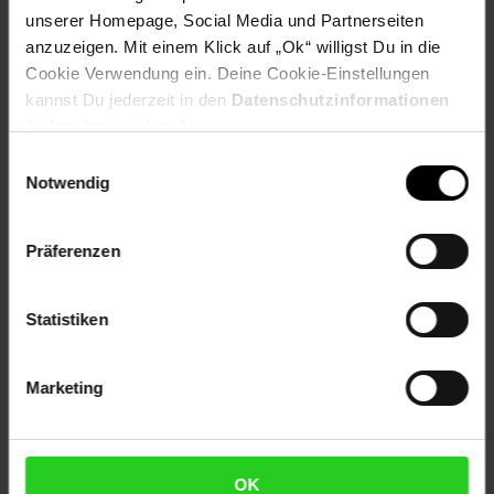
Kinderbett: 143,4 x 83 x 80,4 cm (BxHxT)
unserer Homepage, Social Media und Partnerseiten
Juniorbett: 143,4 x 57 x 80,4 cm (BxHxT)
anzuzeigen. Mit einem Klick auf „Ok“ willigst Du in die
Liegefläche: 140 x 70 cm (BxT)
Cookie Verwendung ein. Deine Cookie-Einstellungen
Holzfüße: 7 x 15 x 2,2 cm (BxHxT)
kannst Du jederzeit in den
Datenschutzinformationen
ändern bzw. widerrufen.
Gewicht
Kinderbett: 29 kg
Einwilligungsauswahl
Notwendig
Material
Korpus: Spanplatte, 16 mm, Melaminharzbeschichtung
Präferenzen
Details
- Lattenrost des Kinderbettes 2-fach höhenverstellbar: 16
Statistiken
cm und 32 cm (H)
- Bett mit 3 herausnehmbaren Schlupfsprossen
Marketing
________________________________________________
Lieferumfang
• 1x Kinderbett
OK