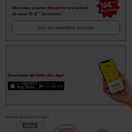
15€
**
Newsletter Anmeldung
Abonniere unseren
Newsletter
und sichere
Gutschein
dir einen 15 €**-Gutschein!
Jetzt zum Newsletter anmelden
Downloade die
Netto plus App!
Unsere Auszeichnungen