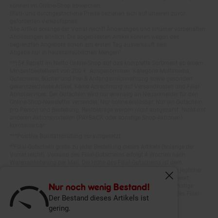
Statt- und durchgestrichene Preise beziehen sich auf unseren zuvor
geforderten Verkaufspreis.
Alle Artikel solange der Vorrat reicht! Änderungen und Irrtümer vorbehalten.
Abbildungen ähnlich. Die abgebildeten Artikel können wegen des
begrenzten Angebots schon am ersten Tag ausverkauft sein.
Abgabe nur in haushaltsüblichen Mengen!
**15€ Rabatt im Netto Online-Shop auf das komplette Sortiment ab einem
Mindestbestellwert von 200 €. Ausgenommen: Kategorie Multimedia,
Gutscheine, Bücher und Pre- & Anfangsmilchnahrung sowie gesondert
gekennzeichnete Artikel. Keine Anrechnung auf Versandkosten und Filial-
Abholservices. Der Gutschein wird nur einmalig an Neuanmelder für den
Online-Shop-Newsletter versendet. Nur online einlösbar. Nur ein Gutschein
pro Person und Bestellung. Restbeträge werden nicht ausgezahlt. Nicht mit
anderen Aktionsvorteilen (PAYBACK oder sonstige Shop-Aktionen)
kombinierbar.
***Positive Bonitätsprüfung vorausgesetzt
²⁰Filial-Gutschein gratis zu jeder Bestellung dieses Artikels (solange der
Vorrat reicht). Versand des Filial-Gutscheins erfolgt 4 Wochen nach
Warenanlieferung per Mail. Die Höhe des Filial-Gutscheins ist dem
Artikelbild des gekauften Artikels zu entnehmen. Vervielfältigung jeglicher
Art nicht gestattet. Der Filial-Gutschein ist ohne Mindesteinkaufswert
einlösbar. Nicht mit anderen Aktionsvorteilen (PAYBACK oder sonstige
Fenster schliess
Shop-Aktionen) kombinierbar. Der jeweilige Gültigkeitszeitraum des Filial-
Nur noch wenig Bestand!
Gutscheins ist darauf vermerkt.
Der Bestand dieses Artikels ist
gering.