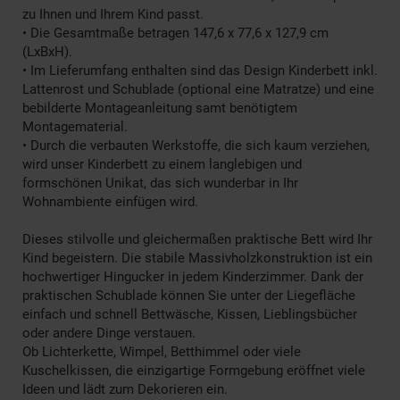
zu Ihnen und Ihrem Kind passt.
• Die Gesamtmaße betragen 147,6 x 77,6 x 127,9 cm
(LxBxH).
• Im Lieferumfang enthalten sind das Design Kinderbett inkl.
Lattenrost und Schublade (optional eine Matratze) und eine
bebilderte Montageanleitung samt benötigtem
Montagematerial.
• Durch die verbauten Werkstoffe, die sich kaum verziehen,
wird unser Kinderbett zu einem langlebigen und
formschönen Unikat, das sich wunderbar in Ihr
Wohnambiente einfügen wird.
Dieses stilvolle und gleichermaßen praktische Bett wird Ihr
Kind begeistern. Die stabile Massivholzkonstruktion ist ein
hochwertiger Hingucker in jedem Kinderzimmer. Dank der
praktischen Schublade können Sie unter der Liegefläche
einfach und schnell Bettwäsche, Kissen, Lieblingsbücher
oder andere Dinge verstauen.
Ob Lichterkette, Wimpel, Betthimmel oder viele
Kuschelkissen, die einzigartige Formgebung eröffnet viele
Ideen und lädt zum Dekorieren ein.