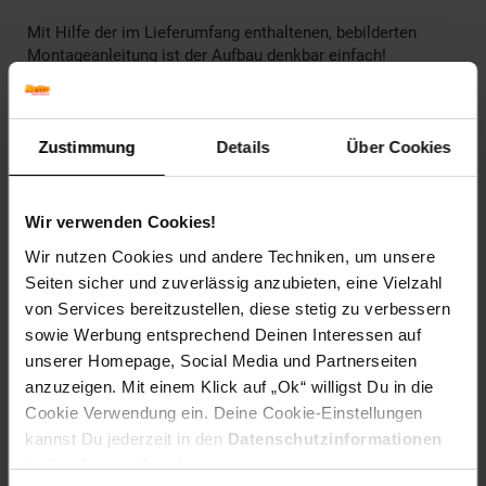
Mit Hilfe der im Lieferumfang enthaltenen, bebilderten
Montageanleitung ist der Aufbau denkbar einfach!
________________________________________________
Technische Daten
Zustimmung
Details
Über Cookies
Farbe(n)
Korpus: Natur, Klarlack
Wir verwenden Cookies!
Lattenrost: Natur
Wir nutzen Cookies und andere Techniken, um unsere
Seiten sicher und zuverlässig anzubieten, eine Vielzahl
Maße
Gesamt: 147,6 x 77,6 x 127,9 cm (LxBxH)
von Services bereitzustellen, diese stetig zu verbessern
Schublade: 136 x 73 x 19,5 cm (LxBxH)
sowie Werbung entsprechend Deinen Interessen auf
unserer Homepage, Social Media und Partnerseiten
Gewicht
anzuzeigen. Mit einem Klick auf „Ok“ willigst Du in die
30 kg
Cookie Verwendung ein. Deine Cookie-Einstellungen
kannst Du jederzeit in den
Datenschutzinformationen
Material
ändern bzw. widerrufen.
Bett: Massivholz, Kiefer