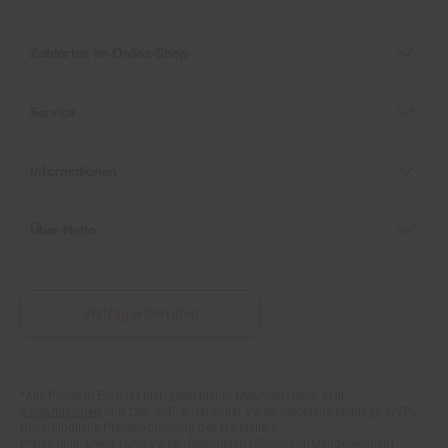
Zahlarten im Online-Shop
Service
Informationen
Über Netto
Vertrag widerrufen
*Alle Preise in Euro (€) inkl. gesetzlicher Mehrwertsteuer, zzgl.
Fußnoten
Versandkosten
und zzgl. evtl. anfallender Versandkostenzuschläge. UVP:
Unverbindliche Preisempfehlung des Herstellers.
Preise (inkl. MwSt.) und Verkaufseinheiten (Stückzahl/Mengeneinheit)
können im Online-Shop abweichen.