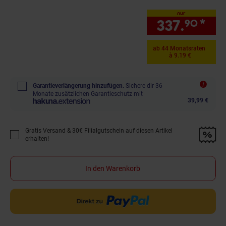
nur
337.
*
nur
90
ab 44 Monatsraten
à 9.19 €
Garantieverlängerung hinzufügen.
Sichere dir 36
Monate zusätzlichen Garantieschutz mit
39,99 €
Gratis Versand & 30€ Filialgutschein auf diesen Artikel
Promotion "Gratis Versand &amp; 30€ Filialgutschein auf diesen Artikel 
erhalten!
In den Warenkorb