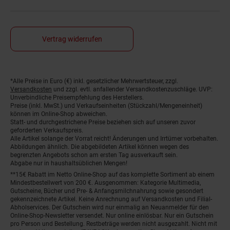
Vertrag widerrufen
*Alle Preise in Euro (€) inkl. gesetzlicher Mehrwertsteuer, zzgl.
Fußnoten
Versandkosten
und zzgl. evtl. anfallender Versandkostenzuschläge. UVP:
Unverbindliche Preisempfehlung des Herstellers.
Preise (inkl. MwSt.) und Verkaufseinheiten (Stückzahl/Mengeneinheit)
können im Online-Shop abweichen.
Statt- und durchgestrichene Preise beziehen sich auf unseren zuvor
geforderten Verkaufspreis.
Alle Artikel solange der Vorrat reicht! Änderungen und Irrtümer vorbehalten.
Abbildungen ähnlich. Die abgebildeten Artikel können wegen des
begrenzten Angebots schon am ersten Tag ausverkauft sein.
Abgabe nur in haushaltsüblichen Mengen!
**15€ Rabatt im Netto Online-Shop auf das komplette Sortiment ab einem
Mindestbestellwert von 200 €. Ausgenommen: Kategorie Multimedia,
Gutscheine, Bücher und Pre- & Anfangsmilchnahrung sowie gesondert
gekennzeichnete Artikel. Keine Anrechnung auf Versandkosten und Filial-
Abholservices. Der Gutschein wird nur einmalig an Neuanmelder für den
Online-Shop-Newsletter versendet. Nur online einlösbar. Nur ein Gutschein
pro Person und Bestellung. Restbeträge werden nicht ausgezahlt. Nicht mit