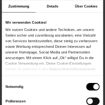
Farbe
Zustimmung
Details
Über Cookies
Schwarz
Maße
Wir verwenden Cookies!
147 x 90 x 215 cm (BxHxT)
Wir nutzen Cookies und andere Techniken, um unsere
Gewicht
Seiten sicher und zuverlässig anzubieten, eine Vielzahl
28,31 kg
von Services bereitzustellen, diese stetig zu verbessern
sowie Werbung entsprechend Deinen Interessen auf
Material
unserer Homepage, Social Media und Partnerseiten
Bettgestell: Holz
anzuzeigen. Mit einem Klick auf „Ok“ willigst Du in die
Polster: Kunstleder
Cookie Verwendung ein. Deine Cookie-Einstellungen
______________________________________________________
kannst Du jederzeit in den
Datenschutzinformationen
ändern bzw. widerrufen.
Lieferumfang
Einwilligungsauswahl
Notwendig
• 1 Bettgestell inkl. LED-Beleuchtung, Montagematerial und
-anleitung
Präferenzen
Dekoration nicht im Lieferumfang