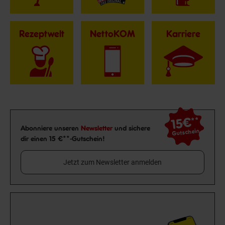
Rezeptwelt
NettoKOM
Karriere
15€
**
Newsletter Anmeldung
Abonniere unseren
Newsletter
und sichere
Gutschein
dir einen 15 €**-Gutschein!
Jetzt zum Newsletter anmelden