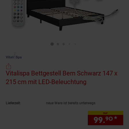
Vitalispa Bettgestell Bern Schwarz 147 x
215 cm mit LED-Beleuchtung
(Produkt aktuel
Lieferzeit:
neue Ware ist bereits unterwegs
nur
99.
*
nur
90