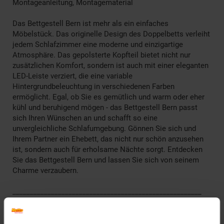
Montageanleitung, Montagematerial
Das Bettgestell Bern ist mehr als ein einfaches
Möbelstück. Das originelle Design des Doppelbetts verleiht
jedem Schlafzimmer eine moderne und einzigartige
Atmosphäre. Das gepolsterte Kopfteil bietet nicht nur
zusätzlichen Komfort, sondern ist auch mit einer eleganten
LED-Leiste verziert, die eine variable
Hintergrundbeleuchtung in verschiedenen Farben
ermöglicht. Egal, ob Sie es gemütlich und warm oder eher
kühl und beruhigend mögen - das Bettgestell Bern passt
sich Ihren Wünschen an und schafft so eine
unvergleichliche Schlafumgebung. Gönnen Sie sich und
Ihrem Partner ein Ehebett, das nicht nur schön anzusehen
ist, sondern auch für erholsame Nächte sorgt. Entdecken
Sie das Bettgestell Bern und lassen Sie sich von seinem
Charme verzaubern.
______________________________________________________
Technische Daten