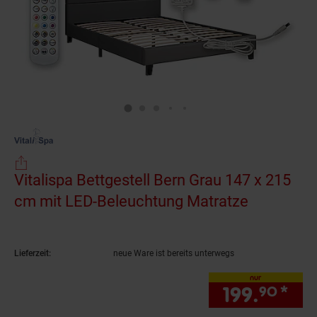
Vitalispa Bettgestell Bern Grau 147 x 215
cm mit LED-Beleuchtung Matratze
(Produkt a
Lieferzeit:
neue Ware ist bereits unterwegs
nur
199.
*
nur
90