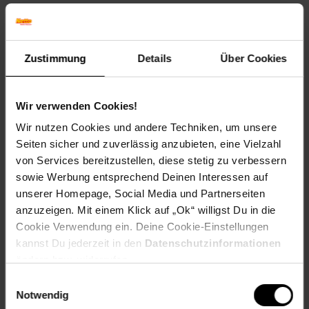
______________________________________________________
Technische Daten
Zustimmung
Details
Über Cookies
Farbe
Grau
Wir verwenden Cookies!
Maße
Wir nutzen Cookies und andere Techniken, um unsere
147 x 90 x 215 cm (BxHxT)
Seiten sicher und zuverlässig anzubieten, eine Vielzahl
von Services bereitzustellen, diese stetig zu verbessern
Gewicht
sowie Werbung entsprechend Deinen Interessen auf
39,62 kg
unserer Homepage, Social Media und Partnerseiten
Material
anzuzeigen. Mit einem Klick auf „Ok“ willigst Du in die
Bettgestell: Holz
Cookie Verwendung ein. Deine Cookie-Einstellungen
Polster: Kunstleder
kannst Du jederzeit in den
Datenschutzinformationen
ändern bzw. widerrufen.
______________________________________________________
Einwilligungsauswahl
Notwendig
Lieferumfang