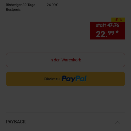
Bisheriger 30 Tage
24.
99
€
24,
99
€
Bestpreis:
-51 %
Sie Sparen 51 Prozen
statt
47.
76
Alter
22.
*
Sie
99
In den Warenkorb
PAYBACK