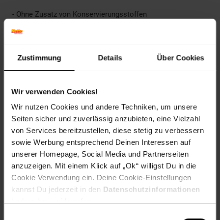
- Ohne Zusatz von Konservierungsstoffen
- Ideal für große Hunde
Artikelnummer: 2692965000
Zustimmung
Details
Über Cookies
EAN: 4041434531131
Artikel gehört zur Kategorie:
Hundefutter
Wir verwenden Cookies!
Wir nutzen Cookies und andere Techniken, um unsere
Seiten sicher und zuverlässig anzubieten, eine Vielzahl
Kennzeichnung
von Services bereitzustellen, diese stetig zu verbessern
sowie Werbung entsprechend Deinen Interessen auf
Versandinformationen
unserer Homepage, Social Media und Partnerseiten
anzuzeigen. Mit einem Klick auf „Ok“ willigst Du in die
Cookie Verwendung ein. Deine Cookie-Einstellungen
Herstellerinformationen
kannst Du jederzeit in den
Datenschutzinformationen
ändern bzw. widerrufen.
Einwilligungsauswahl