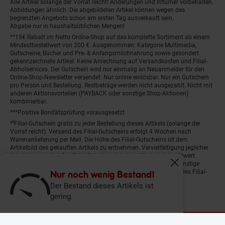
Alle Artikel solange der Vorrat reicht! Änderungen und Irrtümer vorbehalten.
Abbildungen ähnlich. Die abgebildeten Artikel können wegen des
begrenzten Angebots schon am ersten Tag ausverkauft sein.
Abgabe nur in haushaltsüblichen Mengen!
**15€ Rabatt im Netto Online-Shop auf das komplette Sortiment ab einem
Mindestbestellwert von 200 €. Ausgenommen: Kategorie Multimedia,
Gutscheine, Bücher und Pre- & Anfangsmilchnahrung sowie gesondert
gekennzeichnete Artikel. Keine Anrechnung auf Versandkosten und Filial-
Abholservices. Der Gutschein wird nur einmalig an Neuanmelder für den
Online-Shop-Newsletter versendet. Nur online einlösbar. Nur ein Gutschein
pro Person und Bestellung. Restbeträge werden nicht ausgezahlt. Nicht mit
anderen Aktionsvorteilen (PAYBACK oder sonstige Shop-Aktionen)
kombinierbar.
***Positive Bonitätsprüfung vorausgesetzt
²⁰Filial-Gutschein gratis zu jeder Bestellung dieses Artikels (solange der
Vorrat reicht). Versand des Filial-Gutscheins erfolgt 4 Wochen nach
Warenanlieferung per Mail. Die Höhe des Filial-Gutscheins ist dem
Artikelbild des gekauften Artikels zu entnehmen. Vervielfältigung jeglicher
Art nicht gestattet. Der Filial-Gutschein ist ohne Mindesteinkaufswert
einlösbar. Nicht mit anderen Aktionsvorteilen (PAYBACK oder sonstige
Fenster schliess
Shop-Aktionen) kombinierbar. Der jeweilige Gültigkeitszeitraum des Filial-
Nur noch wenig Bestand!
Gutscheins ist darauf vermerkt.
Der Bestand dieses Artikels ist
gering.