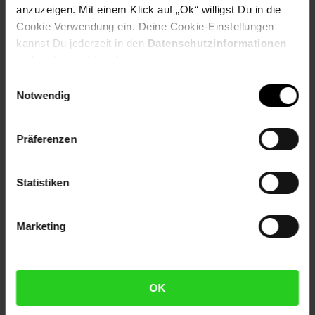
anzuzeigen. Mit einem Klick auf „Ok“ willigst Du in die
Artikel gehört zur Kategorie:
Online-Monatsangebote
Cookie Verwendung ein. Deine Cookie-Einstellungen
kannst Du jederzeit in den
Datenschutzinformationen
ändern bzw. widerrufen.
Versandinformationen
Einwilligungsauswahl
Notwendig
Herstellerinformationen
Präferenzen
Statistiken
Fußzeile
Weitere Online-Angebote
Marketing
Netto Reisen
TV-Shop
Weinwelt
OK