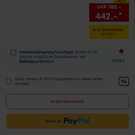
-43 %
Sie Sparen 43 Prozent
UVP
782.–
UVP 
442.–
*
Sie
ab 62 Monatsraten
à 9.14 €
Garantieverlängerung hinzufügen.
Sichere dir 36
Monate zusätzlichen Garantieschutz mit
39,99 €
Gratis Versand & 30€ Filialgutschein auf diesen Artikel
Promotion "Gratis Versand &amp; 30€ Filialgutschein auf diesen Artikel 
erhalten!
In den Warenkorb