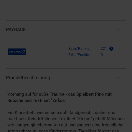
PAYBACK
Payback Punkte
Basis°Punkte:
221
Extra°Punkte:
0
Produktbeschreibung
Vorhang auf für süße Träume - das
Spielbett Pino mit
Rutsche und Textilset "Zirkus
"
Ein Kinderbett, wie es sein soll: kindgerecht, sicher und
praktisch. Sein fröhliches Textilset "Zirkus" gefällt Mädchen
wie Jungen gleichermaßen gut und zaubert eine freundliche
Atmosphäre in jedes Kinderzimmer. Tagsüber fördert das