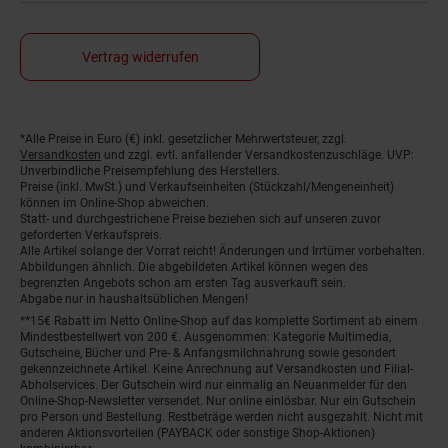
Vertrag widerrufen
*Alle Preise in Euro (€) inkl. gesetzlicher Mehrwertsteuer, zzgl.
Fußnoten
Versandkosten
und zzgl. evtl. anfallender Versandkostenzuschläge. UVP:
Unverbindliche Preisempfehlung des Herstellers.
Preise (inkl. MwSt.) und Verkaufseinheiten (Stückzahl/Mengeneinheit)
können im Online-Shop abweichen.
Statt- und durchgestrichene Preise beziehen sich auf unseren zuvor
geforderten Verkaufspreis.
Alle Artikel solange der Vorrat reicht! Änderungen und Irrtümer vorbehalten.
Abbildungen ähnlich. Die abgebildeten Artikel können wegen des
begrenzten Angebots schon am ersten Tag ausverkauft sein.
Abgabe nur in haushaltsüblichen Mengen!
**15€ Rabatt im Netto Online-Shop auf das komplette Sortiment ab einem
Mindestbestellwert von 200 €. Ausgenommen: Kategorie Multimedia,
Gutscheine, Bücher und Pre- & Anfangsmilchnahrung sowie gesondert
gekennzeichnete Artikel. Keine Anrechnung auf Versandkosten und Filial-
Abholservices. Der Gutschein wird nur einmalig an Neuanmelder für den
Online-Shop-Newsletter versendet. Nur online einlösbar. Nur ein Gutschein
pro Person und Bestellung. Restbeträge werden nicht ausgezahlt. Nicht mit
anderen Aktionsvorteilen (PAYBACK oder sonstige Shop-Aktionen)