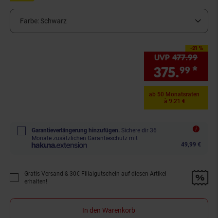
Farbe:
Schwarz
-21 %
Sie Sparen 21 Prozent
UVP
477.
99
UVP 
375.
*
Sie
99
ab 50 Monatsraten
à 9.21 €
Garantieverlängerung hinzufügen.
Sichere dir 36
Monate zusätzlichen Garantieschutz mit
49,99 €
Gratis Versand & 30€ Filialgutschein auf diesen Artikel
Promotion "Gratis Versand &amp; 30€ Filialgutschein auf diesen Artikel 
erhalten!
In den Warenkorb