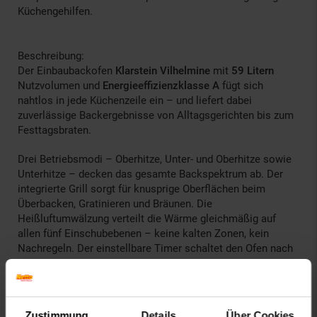
Küchengehilfen.
Beschreibung:
Der Einbaubackofen
Klarstein Vilhelmine
mit
59 Litern
Nutzvolumen und
Energieeffizienzklasse A
fügt sich
nahtlos in jede Küchenzeile ein – und liefert dabei
zuverlässige Backergebnisse von Alltagsgerichten bis zum
Festtagsbraten.
Drei Betriebsmodi – Oberhitze, Unter- und Oberhitze sowie
Unterhitze – decken das gesamte Backspektrum ab. Der
integrierte Grill sorgt für knusprige Oberflächen beim
Überbacken, Gratinieren und Bräunen. Die
Heißluftumwälzung verteilt die Wärme gleichmäßig auf
allen fünf Einschubebenen – keine kalten Zonen, kein
Nachregeln. Der einstellbare Timer schaltet den Ofen nach
bis zu 120 Minuten automatisch ab, damit nichts anbrennt.
Die vollwertige LED-Innenbeleuchtung erhellt den Garraum
schattenlos – du siehst auf einen Blick, wie weit das
Zustimmung
Details
Über Cookies