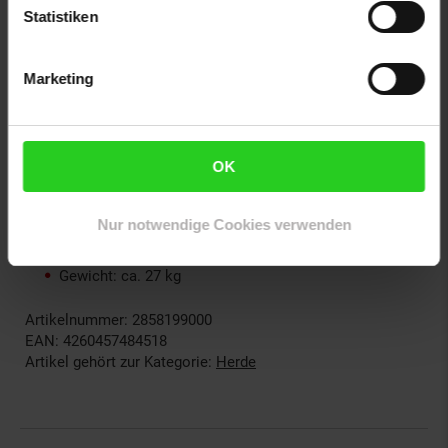
Statistiken
Lieferumfang:
1 x Einbau-Backofen
Marketing
1 x Rost
1 x Backblech
deutschsprachige Bedienungsanleitung (weitere
Sprachen: Englisch, Französisch, Italienisch, Spanisch)
OK
Abmessungen:
Nur notwendige Cookies verwenden
Maße (Front): ca. 59,5 x 59 cm (BxH)
Einbaumaße: ca. 51,6 x 57 x 50 cm (BxHxT)
Gewicht: ca. 27 kg
Artikelnummer: 2858199000
EAN: 4260457484518
Artikel gehört zur Kategorie:
Herde