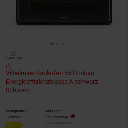
Vilhelmine Backofen 55 l Einbau
Energieeffizienzklasse A schwarz
Schwarz
Verfügbarkeit:
Auf Lager
Lieferzeit:
ca. 5 Werktage
Skala A+++ bis D
Energieeffizienzklasse A auf Skala A+++ bis D