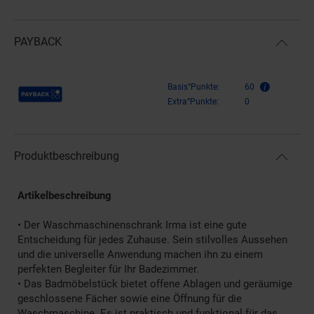
PAYBACK
Payback Punkte
Basis°Punkte:
60
Extra°Punkte:
0
Produktbeschreibung
Artikelbeschreibung
• Der Waschmaschinenschrank Irma ist eine gute
Entscheidung für jedes Zuhause. Sein stilvolles Aussehen
und die universelle Anwendung machen ihn zu einem
perfekten Begleiter für Ihr Badezimmer.
• Das Badmöbelstück bietet offene Ablagen und geräumige
geschlossene Fächer sowie eine Öffnung für die
Waschmaschine. Es ist praktisch und funktional für das