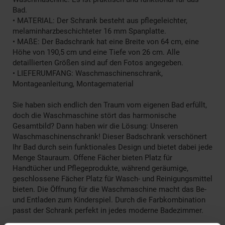
Bad.
• MATERIAL: Der Schrank besteht aus pflegeleichter,
melaminharzbeschichteter 16 mm Spanplatte.
• MAßE: Der Badschrank hat eine Breite von 64 cm, eine
Höhe von 190,5 cm und eine Tiefe von 26 cm. Alle
detaillierten Größen sind auf den Fotos angegeben.
• LIEFERUMFANG: Waschmaschinenschrank,
Montageanleitung, Montagematerial
Sie haben sich endlich den Traum vom eigenen Bad erfüllt,
doch die Waschmaschine stört das harmonische
Gesamtbild? Dann haben wir die Lösung: Unseren
Waschmaschinenschrank! Dieser Badschrank verschönert
Ihr Bad durch sein funktionales Design und bietet dabei jede
Menge Stauraum. Offene Fächer bieten Platz für
Handtücher und Pflegeprodukte, während geräumige,
geschlossene Fächer Platz für Wasch- und Reinigungsmittel
bieten. Die Öffnung für die Waschmaschine macht das Be-
und Entladen zum Kinderspiel. Durch die Farbkombination
passt der Schrank perfekt in jedes moderne Badezimmer.