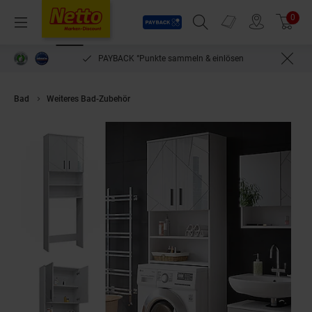
Payback
Prospekte
0
Arti
Menü
Suchfeld einblenden
Filiale finden
Warenkorb
PAYBACK °Punkte sammeln & einlösen
Bad
Weiteres Bad-Zubehör
Vicco Waschmaschinenschrank Irma Weiß 