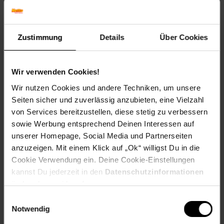
______________________________________________________
Technische Daten
Zustimmung
Details
Über Cookies
Farbe
Weiß, hochglänzend
Wir verwenden Cookies!
Maße
Wir nutzen Cookies und andere Techniken, um unsere
64 x 190,5 x 26 cm (BxHxT)
Seiten sicher und zuverlässig anzubieten, eine Vielzahl
Gewicht
von Services bereitzustellen, diese stetig zu verbessern
22,71 kg
sowie Werbung entsprechend Deinen Interessen auf
unserer Homepage, Social Media und Partnerseiten
Material
anzuzeigen. Mit einem Klick auf „Ok“ willigst Du in die
Korpus: Spanplatte, 16 mm, melaminharzbeschichtet
Cookie Verwendung ein. Deine Cookie-Einstellungen
kannst Du jederzeit in den
Datenschutzinformationen
______________________________________________________
ändern bzw. widerrufen.
Lieferumfang
Einwilligungsauswahl
Notwendig
• 1 Waschmaschinenschrank inkl. Montagematerial und -