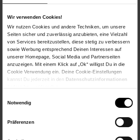
Gewicht
22,3 kg
Wir verwenden Cookies!
Material
Wir nutzen Cookies und andere Techniken, um unsere
Korpus: Spanplatte, 16 mm, Melaminharzbeschichtung
Seiten sicher und zuverlässig anzubieten, eine Vielzahl
Griff: Kunststoff
von Services bereitzustellen, diese stetig zu verbessern
sowie Werbung entsprechend Deinen Interessen auf
Details
unserer Homepage, Social Media und Partnerseiten
- Aussparung für Kabel
anzuzeigen. Mit einem Klick auf „Ok“ willigst Du in die
Cookie Verwendung ein. Deine Cookie-Einstellungen
________________________________________________
kannst Du jederzeit in den
Datenschutzinformationen
Lieferumfang
ändern bzw. widerrufen.
Einwilligungsauswahl
• 1x TV-Lowboard
Notwendig
Dekoration ist nicht im Lieferumfang
Präferenzen
Artikelnummer: 2640144000
EAN: 4066731244423
Artikel gehört zur Kategorie:
TV-Möbel