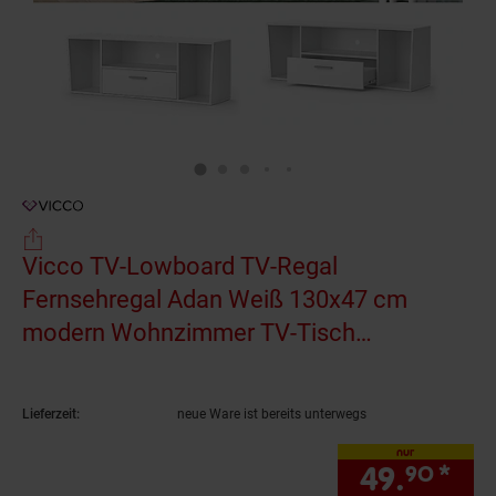
Vicco TV-Lowboard TV-Regal
Fernsehregal Adan Weiß 130x47 cm
modern Wohnzimmer TV-Tisch
Fernsehtisch Wohnzimmertisch Ablage
asymmetrisch
(Produkt aktuell ausverkauft)
Lieferzeit:
neue Ware ist bereits unterwegs
nur
49.
*
nur
90