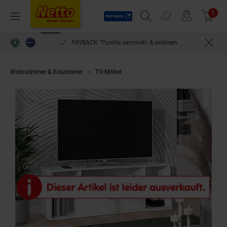
Payback
Prospekte
0
Arti
Menü
Suchfeld einblenden
Filiale finden
Warenkorb
PAYBACK °Punkte sammeln & einlösen
Wohnzimmer & Esszimmer
TV-Möbel
Vicco TV-Lowboard TV-Regal Fer