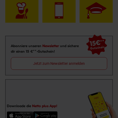
15€
**
Newsletter Anmeldung
Abonniere unseren
Newsletter
und sichere
Gutschein
dir einen 15 €**-Gutschein!
Jetzt zum Newsletter anmelden
Downloade die
Netto plus App!