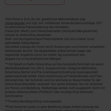
*Alle Preise in Euro (€) inkl. gesetzlicher Mehrwertsteuer, zzgl.
Fußnoten
Versandkosten
und zzgl. evtl. anfallender Versandkostenzuschläge. UVP:
Unverbindliche Preisempfehlung des Herstellers.
Preise (inkl. MwSt.) und Verkaufseinheiten (Stückzahl/Mengeneinheit)
können im Online-Shop abweichen.
Statt- und durchgestrichene Preise beziehen sich auf unseren zuvor
geforderten Verkaufspreis.
Alle Artikel solange der Vorrat reicht! Änderungen und Irrtümer vorbehalten.
Abbildungen ähnlich. Die abgebildeten Artikel können wegen des
begrenzten Angebots schon am ersten Tag ausverkauft sein.
Abgabe nur in haushaltsüblichen Mengen!
**15€ Rabatt im Netto Online-Shop auf das komplette Sortiment ab einem
Mindestbestellwert von 200 €. Ausgenommen: Kategorie Multimedia,
Gutscheine, Bücher und Pre- & Anfangsmilchnahrung sowie gesondert
gekennzeichnete Artikel. Keine Anrechnung auf Versandkosten und Filial-
Abholservices. Der Gutschein wird nur einmalig an Neuanmelder für den
Online-Shop-Newsletter versendet. Nur online einlösbar. Nur ein Gutschein
pro Person und Bestellung. Restbeträge werden nicht ausgezahlt. Nicht mit
anderen Aktionsvorteilen (PAYBACK oder sonstige Shop-Aktionen)
kombinierbar.
***Positive Bonitätsprüfung vorausgesetzt
²⁰Filial-Gutschein gratis zu jeder Bestellung dieses Artikels (solange der
Vorrat reicht). Versand des Filial-Gutscheins erfolgt 4 Wochen nach