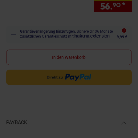
56.
*
nur
90
Garantieverlängerung hinzufügen.
Sichere dir 36 Monate
zusätzlichen Garantieschutz mit
9,99 €
In den Warenkorb
PAYBACK