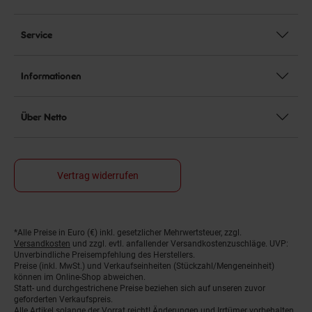
Service
Informationen
Über Netto
Vertrag widerrufen
*Alle Preise in Euro (€) inkl. gesetzlicher Mehrwertsteuer, zzgl.
Fußnoten
Versandkosten
und zzgl. evtl. anfallender Versandkostenzuschläge. UVP:
Unverbindliche Preisempfehlung des Herstellers.
Preise (inkl. MwSt.) und Verkaufseinheiten (Stückzahl/Mengeneinheit)
können im Online-Shop abweichen.
Statt- und durchgestrichene Preise beziehen sich auf unseren zuvor
geforderten Verkaufspreis.
Alle Artikel solange der Vorrat reicht! Änderungen und Irrtümer vorbehalten.