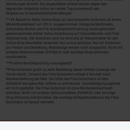
Abbildungen ähnlich. Die abgebildeten Artikel können wegen des
begrenzten Angebots schon am ersten Tag ausverkauft sein.
Abgabe nur in haushaltsüblichen Mengen!
**15€ Rabatt im Netto Online-Shop auf das komplette Sortiment ab einem
Mindestbestellwert von 200 €. Ausgenommen: Kategorie Multimedia,
Gutscheine, Bücher und Pre- & Anfangsmilchnahrung sowie gesondert
gekennzeichnete Artikel. Keine Anrechnung auf Versandkosten und Filial-
Abholservices. Der Gutschein wird nur einmalig an Neuanmelder für den
Online-Shop-Newsletter versendet. Nur online einlösbar. Nur ein Gutschein
pro Person und Bestellung. Restbeträge werden nicht ausgezahlt. Nicht mit
anderen Aktionsvorteilen (PAYBACK oder sonstige Shop-Aktionen)
kombinierbar.
***Positive Bonitätsprüfung vorausgesetzt
²⁰Filial-Gutschein gratis zu jeder Bestellung dieses Artikels (solange der
Vorrat reicht). Versand des Filial-Gutscheins erfolgt 4 Wochen nach
Warenanlieferung per Mail. Die Höhe des Filial-Gutscheins ist dem
Artikelbild des gekauften Artikels zu entnehmen. Vervielfältigung jeglicher
Art nicht gestattet. Der Filial-Gutschein ist ohne Mindesteinkaufswert
einlösbar. Nicht mit anderen Aktionsvorteilen (PAYBACK oder sonstige
Shop-Aktionen) kombinierbar. Der jeweilige Gültigkeitszeitraum des Filial-
Gutscheins ist darauf vermerkt.
© Netto Marken-Discount Stiftung & Co. KG |