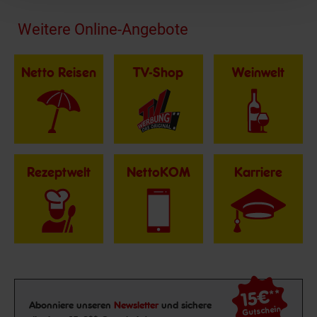
Fußzeile
Weitere Online-Angebote
Netto Reisen
TV-Shop
Weinwelt
Rezeptwelt
NettoKOM
Karriere
15€
**
Newsletter Anmeldung
Abonniere unseren
Newsletter
und sichere
Gutschein