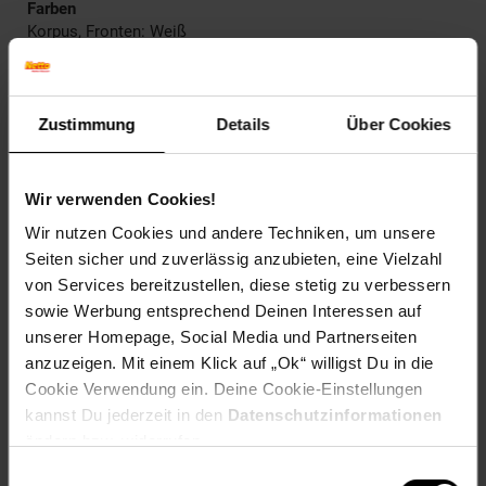
Farben
Korpus, Fronten: Weiß
Griffe: Silber
Maße
Gesamt: 68 x 49 x 16,5 cm (BxHxT)
Zustimmung
Details
Über Cookies
Spiegel: 34 x 39,5 cm (BxH)
Gewicht
Wir verwenden Cookies!
9,6 kg
Wir nutzen Cookies und andere Techniken, um unsere
Material
Seiten sicher und zuverlässig anzubieten, eine Vielzahl
Korpus: MDF, 15 mm
von Services bereitzustellen, diese stetig zu verbessern
Griffe: Metall
sowie Werbung entsprechend Deinen Interessen auf
Spiegel: Glas, 3 mm
unserer Homepage, Social Media und Partnerseiten
anzuzeigen. Mit einem Klick auf „Ok“ willigst Du in die
Details
Cookie Verwendung ein. Deine Cookie-Einstellungen
- 1 Tür mit Einsatz aus Rattangeflecht im Lochmuster
kannst Du jederzeit in den
Datenschutzinformationen
- 1 Tür mit Spiegel
ändern bzw. widerrufen.
______________________________________________________
Einwilligungsauswahl