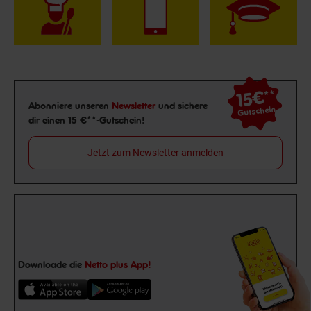
15€
**
Newsletter Anmeldung
Abonniere unseren
Newsletter
und sichere
Gutschein
dir einen 15 €**-Gutschein!
Jetzt zum Newsletter anmelden
Downloade die
Netto plus App!