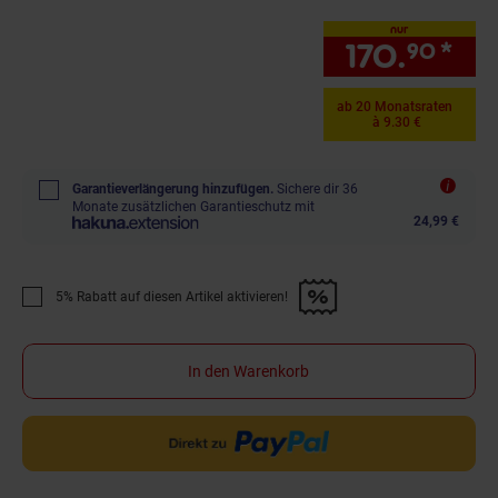
nur
170.
*
nur
90
ab 20 Monatsraten
à 9.30 €
Garantieverlängerung hinzufügen.
Sichere dir 36
Monate zusätzlichen Garantieschutz mit
24,99 €
5% Rabatt auf diesen Artikel aktivieren!
Promotion "5% Rabatt auf diesen Artikel aktivieren!" anwenden
In den Warenkorb