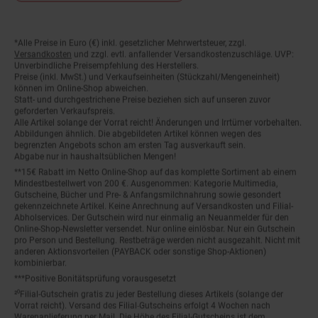
*Alle Preise in Euro (€) inkl. gesetzlicher Mehrwertsteuer, zzgl.
Fußnoten
Versandkosten
und zzgl. evtl. anfallender Versandkostenzuschläge. UVP:
Unverbindliche Preisempfehlung des Herstellers.
Preise (inkl. MwSt.) und Verkaufseinheiten (Stückzahl/Mengeneinheit)
können im Online-Shop abweichen.
Statt- und durchgestrichene Preise beziehen sich auf unseren zuvor
geforderten Verkaufspreis.
Alle Artikel solange der Vorrat reicht! Änderungen und Irrtümer vorbehalten.
Abbildungen ähnlich. Die abgebildeten Artikel können wegen des
begrenzten Angebots schon am ersten Tag ausverkauft sein.
Abgabe nur in haushaltsüblichen Mengen!
**15€ Rabatt im Netto Online-Shop auf das komplette Sortiment ab einem
Mindestbestellwert von 200 €. Ausgenommen: Kategorie Multimedia,
Gutscheine, Bücher und Pre- & Anfangsmilchnahrung sowie gesondert
gekennzeichnete Artikel. Keine Anrechnung auf Versandkosten und Filial-
Abholservices. Der Gutschein wird nur einmalig an Neuanmelder für den
Online-Shop-Newsletter versendet. Nur online einlösbar. Nur ein Gutschein
pro Person und Bestellung. Restbeträge werden nicht ausgezahlt. Nicht mit
anderen Aktionsvorteilen (PAYBACK oder sonstige Shop-Aktionen)
kombinierbar.
***Positive Bonitätsprüfung vorausgesetzt
²⁰Filial-Gutschein gratis zu jeder Bestellung dieses Artikels (solange der
Vorrat reicht). Versand des Filial-Gutscheins erfolgt 4 Wochen nach
Warenanlieferung per Mail. Die Höhe des Filial-Gutscheins ist dem