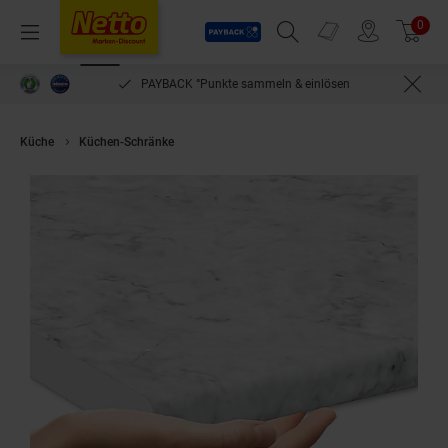
Payback
Prospekte
0
Arti
Menü
Suchfeld einblenden
Filiale finden
Warenkorb
PAYBACK °Punkte sammeln & einlösen
Küche
Küchen-Schränke
Vicco Schubunterschrank R-Line Schwarz Beto