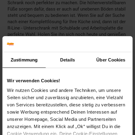
Schrank noch perfekter zu machen. Die höhenverstellbaren
Füße sorgen dafür, dass er auch auf unebenen Böden stabil
steht und bequem zu bedienen ist. Wenn Sie auf der Suche
nach einer Komplettlösung für Ihre Küche sind, dann ist der
R-Line - Unterschrank mit Schublade und Arbeitsplatte die
perfekte Wahl. Holen Sie ihn sich noch heute und genießen
Sie eine ordentliche und aufgeräumte Küche, die alle Ihre
Bedürfnisse erfüllt.
______________________________________________________
Zustimmung
Details
Über Cookies
Technische Daten
Wir verwenden Cookies!
Farben
Wir nutzen Cookies und andere Techniken, um unsere
Korpus: Weiß
Seiten sicher und zuverlässig anzubieten, eine Vielzahl
Front: Schwarz-Beton
Arbeitsplatte: Weiß-Marmor
von Services bereitzustellen, diese stetig zu verbessern
sowie Werbung entsprechend Deinen Interessen auf
Maße
unserer Homepage, Social Media und Partnerseiten
Schrank: 60 x 81,6 x 46 cm (BxHxT)
anzuzeigen. Mit einem Klick auf „Ok“ willigst Du in die
Arbeitsplatte: 60 x 2,8 x 60 cm (BxHxT)
Cookie Verwendung ein. Deine Cookie-Einstellungen