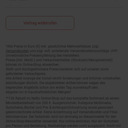
Vertrag widerrufen
*Alle Preise in Euro (€) inkl. gesetzlicher Mehrwertsteuer, zzgl.
Fußnoten
Versandkosten
und zzgl. evtl. anfallender Versandkostenzuschläge. UVP:
Unverbindliche Preisempfehlung des Herstellers.
Preise (inkl. MwSt.) und Verkaufseinheiten (Stückzahl/Mengeneinheit)
können im Online-Shop abweichen.
Statt- und durchgestrichene Preise beziehen sich auf unseren zuvor
geforderten Verkaufspreis.
Alle Artikel solange der Vorrat reicht! Änderungen und Irrtümer vorbehalten.
Abbildungen ähnlich. Die abgebildeten Artikel können wegen des
begrenzten Angebots schon am ersten Tag ausverkauft sein.
Abgabe nur in haushaltsüblichen Mengen!
**15€ Rabatt im Netto Online-Shop auf das komplette Sortiment ab einem
Mindestbestellwert von 200 €. Ausgenommen: Kategorie Multimedia,
Gutscheine, Bücher und Pre- & Anfangsmilchnahrung sowie gesondert
gekennzeichnete Artikel. Keine Anrechnung auf Versandkosten und Filial-
Abholservices. Der Gutschein wird nur einmalig an Neuanmelder für den
Online-Shop-Newsletter versendet. Nur online einlösbar. Nur ein Gutschein
pro Person und Bestellung. Restbeträge werden nicht ausgezahlt. Nicht mit