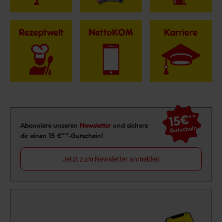
Rezeptwelt
NettoKOM
Karriere
15€
**
Newsletter Anmeldung
Abonniere unseren
Newsletter
und sichere
Gutschein
dir einen 15 €**-Gutschein!
Jetzt zum Newsletter anmelden