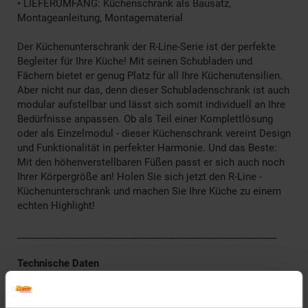
• LIEFERUMFANG: Küchenschrank als Bausatz,
Montageanleitung, Montagematerial
Der Küchenunterschrank der R-Line-Serie ist der perfekte
Begleiter für Ihre Küche! Mit seinen Schubladen und
Fächern bietet er genug Platz für all Ihre Küchenutensilien.
Aber nicht nur das, denn dieser Schubladenschrank ist auch
modular aufstellbar und lässt sich somit individuell an Ihre
Bedürfnisse anpassen. Ob als Teil einer Komplettlösung
oder als Einzelmodul - dieser Küchenschrank vereint Design
und Funktionalität in perfekter Harmonie. Und das Beste:
Mit den höhenverstellbaren Füßen passt er sich auch noch
Ihrer Körpergröße an! Holen Sie sich jetzt den R-Line -
Küchenunterschrank und machen Sie Ihre Küche zu einem
echten Highlight!
______________________________________________________
Technische Daten
Farben
Korpus: Anthrazit