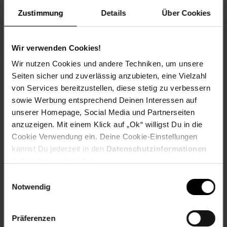
Front: Schwarz-Beton
Zustimmung
Details
Über Cookies
Maße
40 x 81,6 x 46 cm (BxHxT)
Wir verwenden Cookies!
Gewicht
Wir nutzen Cookies und andere Techniken, um unsere
16,02 kg
Seiten sicher und zuverlässig anzubieten, eine Vielzahl
von Services bereitzustellen, diese stetig zu verbessern
Material
sowie Werbung entsprechend Deinen Interessen auf
Spanplatte, 16 mm, melaminharzbeschichtet
unserer Homepage, Social Media und Partnerseiten
anzuzeigen. Mit einem Klick auf „Ok“ willigst Du in die
______________________________________________________
Cookie Verwendung ein. Deine Cookie-Einstellungen
Lieferumfang
kannst Du jederzeit in den
Datenschutzinformationen
ändern bzw. widerrufen.
• 1 Küchenschrank als Bausatz inkl. Montagematerial und -
Einwilligungsauswahl
anleitung
Notwendig
Dekoration und Arbeitsplatte nicht im Lieferumfang
Präferenzen
Artikelnummer: 2646880000