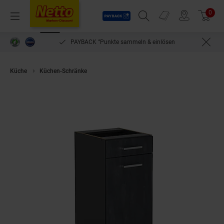
Payback
Prospekte
0
Arti
Menü
Suchfeld einblenden
Filiale finden
Warenkorb
PAYBACK °Punkte sammeln & einlösen
Küche
Küchen-Schränke
Vicco Schubunterschrank R-Line Schwarz Beto