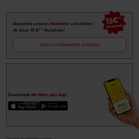
15€
**
Newsletter Anmeldung
Abonniere unseren
Newsletter
und sichere
Gutschein
dir einen 15 €**-Gutschein!
Jetzt zum Newsletter anmelden
Downloade die
Netto plus App!
Unsere Auszeichnungen