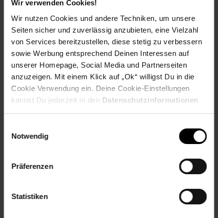
Wir verwenden Cookies!
Füße: Schwarz
Wir nutzen Cookies und andere Techniken, um unsere
Blende: Goldkraft
Seiten sicher und zuverlässig anzubieten, eine Vielzahl
Maße
von Services bereitzustellen, diese stetig zu verbessern
Total: 60 x 82 x 51,6 cm (BxHxT)
sowie Werbung entsprechend Deinen Interessen auf
Blende: 9,6 cm (H)
unserer Homepage, Social Media und Partnerseiten
Füße 4x (höhenverstellbar): 9,6 - 12 cm
anzuzeigen. Mit einem Klick auf „Ok“ willigst Du in die
Cookie Verwendung ein. Deine Cookie-Einstellungen
Gewicht
kannst Du jederzeit in den
Datenschutzinformationen
24 kg
ändern bzw. widerrufen.
Material
Einwilligungsauswahl
Korpus, Blende: Spanplatte, 16 mm, furniert
Notwendig
Front: Spanplatte/MDF, 16 mm
Griffe, Füße: Kunststoff
Verbindungselemente: Metall
Präferenzen
Ausstattung
- 2x Drehtür
Statistiken
- 1x Schublade
- 1x Einlegeboden