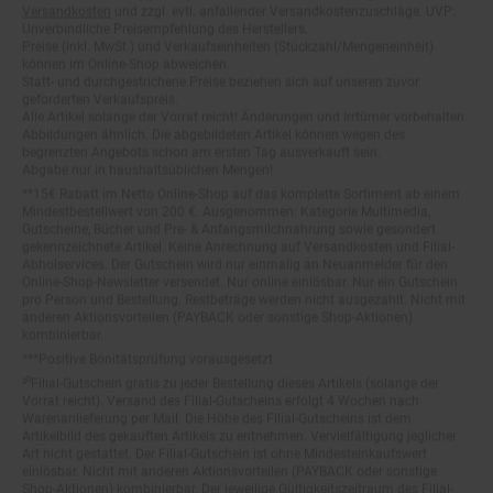
Unverbindliche Preisempfehlung des Herstellers.
Preise (inkl. MwSt.) und Verkaufseinheiten (Stückzahl/Mengeneinheit)
können im Online-Shop abweichen.
Statt- und durchgestrichene Preise beziehen sich auf unseren zuvor
geforderten Verkaufspreis.
Alle Artikel solange der Vorrat reicht! Änderungen und Irrtümer vorbehalten.
Abbildungen ähnlich. Die abgebildeten Artikel können wegen des
begrenzten Angebots schon am ersten Tag ausverkauft sein.
Abgabe nur in haushaltsüblichen Mengen!
**15€ Rabatt im Netto Online-Shop auf das komplette Sortiment ab einem
Mindestbestellwert von 200 €. Ausgenommen: Kategorie Multimedia,
Gutscheine, Bücher und Pre- & Anfangsmilchnahrung sowie gesondert
gekennzeichnete Artikel. Keine Anrechnung auf Versandkosten und Filial-
Abholservices. Der Gutschein wird nur einmalig an Neuanmelder für den
Online-Shop-Newsletter versendet. Nur online einlösbar. Nur ein Gutschein
pro Person und Bestellung. Restbeträge werden nicht ausgezahlt. Nicht mit
anderen Aktionsvorteilen (PAYBACK oder sonstige Shop-Aktionen)
kombinierbar.
***Positive Bonitätsprüfung vorausgesetzt
²⁰Filial-Gutschein gratis zu jeder Bestellung dieses Artikels (solange der
Vorrat reicht). Versand des Filial-Gutscheins erfolgt 4 Wochen nach
Warenanlieferung per Mail. Die Höhe des Filial-Gutscheins ist dem
Artikelbild des gekauften Artikels zu entnehmen. Vervielfältigung jeglicher
Art nicht gestattet. Der Filial-Gutschein ist ohne Mindesteinkaufswert
einlösbar. Nicht mit anderen Aktionsvorteilen (PAYBACK oder sonstige
Shop-Aktionen) kombinierbar. Der jeweilige Gültigkeitszeitraum des Filial-
Gutscheins ist darauf vermerkt.