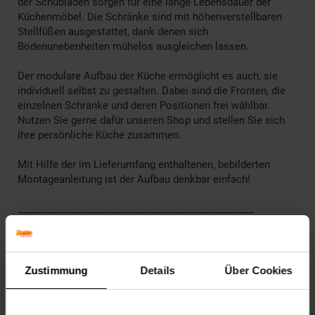
der Schubladen sorgen für eine lange Lebensdauer der
Küchenmöbel. Die Schränke sind mit höhenverstellbaren
Stellfüßen ausgestattet, dank denen sich
Bodenunebenheiten mühelos ausgleichen lassen.
Der modulare Aufbau der Küche ermöglicht es auch, sie
individuell selbst zu gestalten. Dabei sind die Fronten, die
einzelnen Schränke und deren Positionen frei wählbar.
Nutzen Sie gerne dafür unseren Shop und stellen Sie sich
Ihre persönliche Küche zusammen.
Mit Hilfe der im Lieferumfang enthaltenen, bebilderten
Montageanleitung ist der Aufbau denkbar einfach!
________________________________________________
Technische Daten
Farben
Zustimmung
Details
Über Cookies
Korpus: Goldkraft
Front: Grün
Griffe: Gold-Optik