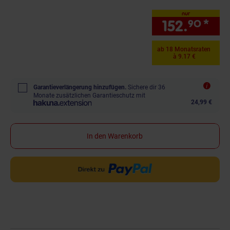
nur
152.
*
nur
90
ab 18 Monatsraten
à 9.17 €
Garantieverlängerung hinzufügen.
Sichere dir 36
Monate zusätzlichen Garantieschutz mit
24,99 €
In den Warenkorb