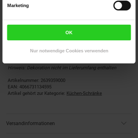
- 4x Füße
Marketing
- 3x Kunststoffgriffe
- 1x Blende
________________________________________________
OK
Lieferumfang
Nur notwendige Cookies verwenden
• Küchenschrank als Bausatz
Hinweis: Dekoration nicht im Lieferumfang enthalten
Artikelnummer: 2639359000
EAN: 4066731134595
Artikel gehört zur Kategorie:
Küchen-Schränke
Versandinformationen