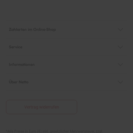
Zahlarten im Online-Shop
Service
Informationen
Über Netto
Vertrag widerrufen
*Alle Preise in Euro (€) inkl. gesetzlicher Mehrwertsteuer, zzgl.
Fußnoten
Versandkosten
und zzgl. evtl. anfallender Versandkostenzuschläge. UVP: