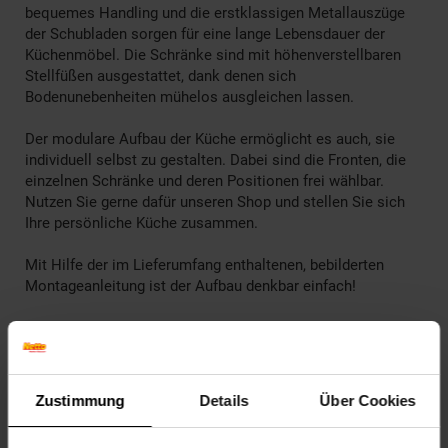
bequemes Handling und die erstklassigen Metallauszüge
der Schubladen sorgen für eine lange Lebensdauer der
Küchenmöbel. Die Schränke sind mit höhenverstellbaren
Stellfüßen ausgestattet, dank denen sich
Bodenunebenheiten mühelos ausgleichen lassen.
Der modulare Aufbau der Küche ermöglicht es auch, sie
individuell selbst zu gestalten. Dabei sind die Fronten, die
einzelnen Schränke und deren Positionen frei wählbar.
Nutzen Sie gerne dafür unseren Shop und stellen Sie sich
Ihre persönliche Küche zusammen.
Mit Hilfe der im Lieferumfang enthaltenen, bebilderten
Montageanleitung ist der Aufbau denkbar einfach!
________________________________________________
Technische Daten
Zustimmung
Details
Über Cookies
Farben
Korpus: Goldkraft