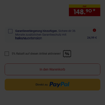
nur
148.
*
nur
90
Garantieverlängerung hinzufügen.
Sichere dir 36
Monate zusätzlichen Garantieschutz mit
24,99 €
5% Rabatt auf diesen Artikel aktivieren!
Promotion "5% Rabatt auf diesen Artikel aktivieren!" anwenden
In den Warenkorb