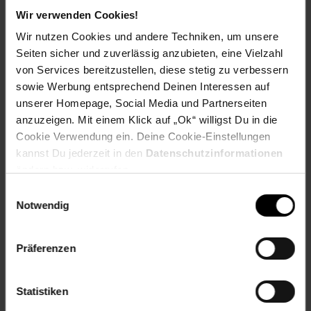
Front: Anthrazit
Wir verwenden Cookies!
Griffe: Gold-Optik
Füße: Schwarz
Wir nutzen Cookies und andere Techniken, um unsere
Blende: Goldkraft
Seiten sicher und zuverlässig anzubieten, eine Vielzahl
von Services bereitzustellen, diese stetig zu verbessern
Maße
sowie Werbung entsprechend Deinen Interessen auf
Total: 60 x 82 x 51,6 cm (BxHxT)
unserer Homepage, Social Media und Partnerseiten
Blende: 9,6 cm (H)
anzuzeigen. Mit einem Klick auf „Ok“ willigst Du in die
Füße 4x (höhenverstellbar): 9,6 - 12 cm
Cookie Verwendung ein. Deine Cookie-Einstellungen
Gewicht
kannst Du jederzeit in den
Datenschutzinformationen
24 kg
ändern bzw. widerrufen.
Einwilligungsauswahl
Material
Notwendig
Korpus, Blende: Spanplatte, 16 mm, furniert
Front: Spanplatte/MDF, 16 mm
Griffe, Füße: Kunststoff
Präferenzen
Verbindungselemente: Metall
Ausstattung
Statistiken
- 2x Drehtür
- 1x Schublade