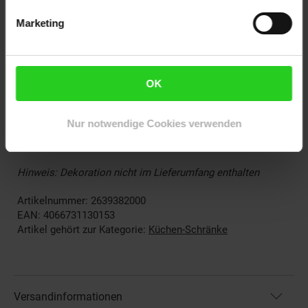
- 1x Einlegeboden
Marketing
- 4x Füße
- 3x Kunststoffgriffe
- 1x Blende
OK
________________________________________________
Lieferumfang
Nur notwendige Cookies verwenden
• Küchenschrank als Bausatz
Hinweis: Dekoration nicht im Lieferumfang enthalten
Artikelnummer: 2639382000
EAN: 4066731130153
Artikel gehört zur Kategorie:
Küchen-Schränke
Versandinformationen