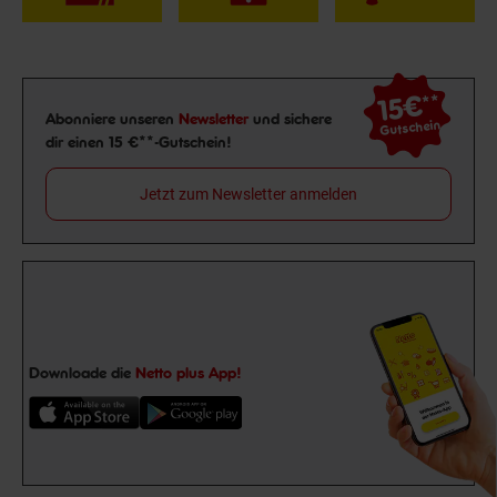
15€
**
Newsletter Anmeldung
Abonniere unseren
Newsletter
und sichere
Gutschein
dir einen 15 €**-Gutschein!
Jetzt zum Newsletter anmelden
Downloade die
Netto plus App!