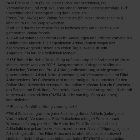
*Alle Preise in Euro (€) inkl. gesetzlicher Mehrwertsteuer, zzgl.
Fußnoten
Versandkosten
und zzgl. evtl. anfallender Versandkostenzuschläge. UVP:
Unverbindliche Preisempfehlung des Herstellers.
Preise (inkl. MwSt.) und Verkaufseinheiten (Stückzahl/Mengeneinheit)
können im Online-Shop abweichen.
Statt- und durchgestrichene Preise beziehen sich auf unseren zuvor
geforderten Verkaufspreis.
Alle Artikel solange der Vorrat reicht! Änderungen und Irrtümer vorbehalten.
Abbildungen ähnlich. Die abgebildeten Artikel können wegen des
begrenzten Angebots schon am ersten Tag ausverkauft sein.
Abgabe nur in haushaltsüblichen Mengen!
**15€ Rabatt im Netto Online-Shop auf das komplette Sortiment ab einem
Mindestbestellwert von 200 €. Ausgenommen: Kategorie Multimedia,
Gutscheine, Bücher und Pre- & Anfangsmilchnahrung sowie gesondert
gekennzeichnete Artikel. Keine Anrechnung auf Versandkosten und Filial-
Abholservices. Der Gutschein wird nur einmalig an Neuanmelder für den
Online-Shop-Newsletter versendet. Nur online einlösbar. Nur ein Gutschein
pro Person und Bestellung. Restbeträge werden nicht ausgezahlt. Nicht mit
anderen Aktionsvorteilen (PAYBACK oder sonstige Shop-Aktionen)
kombinierbar.
***Positive Bonitätsprüfung vorausgesetzt
²⁰Filial-Gutschein gratis zu jeder Bestellung dieses Artikels (solange der
Vorrat reicht). Versand des Filial-Gutscheins erfolgt 4 Wochen nach
Warenanlieferung per Mail. Die Höhe des Filial-Gutscheins ist dem
Artikelbild des gekauften Artikels zu entnehmen. Vervielfältigung jeglicher
Art nicht gestattet. Der Filial-Gutschein ist ohne Mindesteinkaufswert
einlösbar. Nicht mit anderen Aktionsvorteilen (PAYBACK oder sonstige