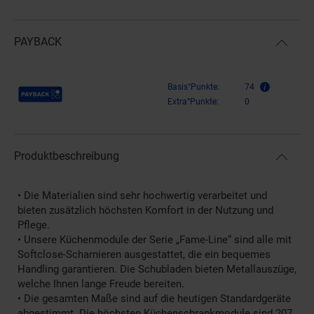
PAYBACK
Payback Punkte
Basis°Punkte:
74
Extra°Punkte:
0
Produktbeschreibung
• Die Materialien sind sehr hochwertig verarbeitet und
bieten zusätzlich höchsten Komfort in der Nutzung und
Pflege.
• Unsere Küchenmodule der Serie „Fame-Line“ sind alle mit
Softclose-Scharnieren ausgestattet, die ein bequemes
Handling garantieren. Die Schubladen bieten Metallauszüge,
welche Ihnen lange Freude bereiten.
• Die gesamten Maße sind auf die heutigen Standardgeräte
abgestimmt. Die höchsten Küchenschrankmodule sind 207