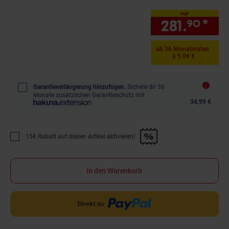
nur
281.
*
nur
90
ab 36 Monatsraten
à 9.08 €
Garantieverlängerung hinzufügen.
Sichere dir 36
Monate zusätzlichen Garantieschutz mit
34,99 €
15€ Rabatt auf diesen Artikel aktivieren!
Promotion "15€ Rabatt auf diesen Artikel aktivieren!" anwenden
In den Warenkorb