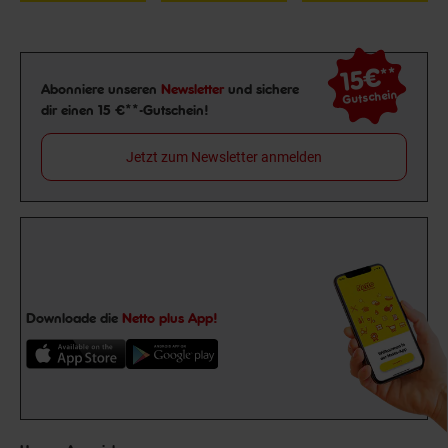
15€
**
Newsletter Anmeldung
Abonniere unseren
Newsletter
und sichere
Gutschein
dir einen 15 €**-Gutschein!
Jetzt zum Newsletter anmelden
Downloade die
Netto plus App!