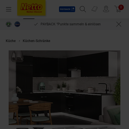
Payback
Prospekte
0
Arti
Menü
Suchfeld einblenden
Filiale finden
Warenkorb
PAYBACK °Punkte sammeln & einlösen
Küche
Küchen-Schränke
Vicco Schubunterschrank Fame-Line Weiß Schw