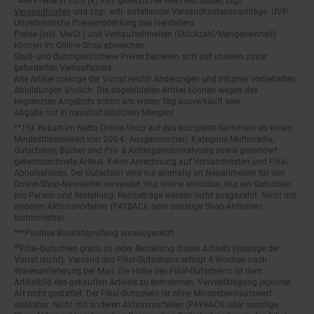
Versandkosten
und zzgl. evtl. anfallender Versandkostenzuschläge. UVP:
Unverbindliche Preisempfehlung des Herstellers.
Preise (inkl. MwSt.) und Verkaufseinheiten (Stückzahl/Mengeneinheit)
können im Online-Shop abweichen.
Statt- und durchgestrichene Preise beziehen sich auf unseren zuvor
geforderten Verkaufspreis.
Alle Artikel solange der Vorrat reicht! Änderungen und Irrtümer vorbehalten.
Abbildungen ähnlich. Die abgebildeten Artikel können wegen des
begrenzten Angebots schon am ersten Tag ausverkauft sein.
Abgabe nur in haushaltsüblichen Mengen!
**15€ Rabatt im Netto Online-Shop auf das komplette Sortiment ab einem
Mindestbestellwert von 200 €. Ausgenommen: Kategorie Multimedia,
Gutscheine, Bücher und Pre- & Anfangsmilchnahrung sowie gesondert
gekennzeichnete Artikel. Keine Anrechnung auf Versandkosten und Filial-
Abholservices. Der Gutschein wird nur einmalig an Neuanmelder für den
Online-Shop-Newsletter versendet. Nur online einlösbar. Nur ein Gutschein
pro Person und Bestellung. Restbeträge werden nicht ausgezahlt. Nicht mit
anderen Aktionsvorteilen (PAYBACK oder sonstige Shop-Aktionen)
kombinierbar.
***Positive Bonitätsprüfung vorausgesetzt
²⁰Filial-Gutschein gratis zu jeder Bestellung dieses Artikels (solange der
Vorrat reicht). Versand des Filial-Gutscheins erfolgt 4 Wochen nach
Warenanlieferung per Mail. Die Höhe des Filial-Gutscheins ist dem
Artikelbild des gekauften Artikels zu entnehmen. Vervielfältigung jeglicher
Art nicht gestattet. Der Filial-Gutschein ist ohne Mindesteinkaufswert
einlösbar. Nicht mit anderen Aktionsvorteilen (PAYBACK oder sonstige
Shop-Aktionen) kombinierbar. Der jeweilige Gültigkeitszeitraum des Filial-