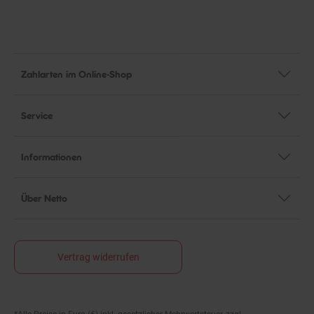
Zahlarten im Online-Shop
Service
Informationen
Über Netto
Vertrag widerrufen
*Alle Preise in Euro (€) inkl. gesetzlicher Mehrwertsteuer, zzgl.
Fußnoten