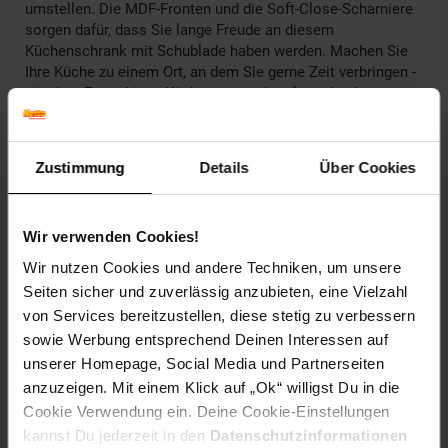
umstellen. Die MDF-Fronten und die Soft-Close-Scharniere
sorgen dafür, dass Sie lange Freude an diesem
Küchenschrank mit Schublade haben werden. Machen Sie
Ihre Küche zu einem Ort, an dem Sie gerne Zeit verbringen -
mit dem Fame-Line - Küchenunterschrank wird jeder
Kochabend zum Highlight!
---
Zustimmung
Details
Über Cookies
Technische Daten
Farben
Wir verwenden Cookies!
Korpus, Blende: Weiß
Front: Schwarz, gestreift
Wir nutzen Cookies und andere Techniken, um unsere
Arbeitsplatte: Marmor-Weiß
Seiten sicher und zuverlässig anzubieten, eine Vielzahl
von Services bereitzustellen, diese stetig zu verbessern
Maße
sowie Werbung entsprechend Deinen Interessen auf
Schrank: 80 x 82 x 51,6 cm (BxHxT)
unserer Homepage, Social Media und Partnerseiten
Arbeitsplatte: 80 x 2,8 x 60 cm (BxHxT)
anzuzeigen. Mit einem Klick auf „Ok“ willigst Du in die
Gewicht
Cookie Verwendung ein. Deine Cookie-Einstellungen
45,65 kg
kannst Du jederzeit in den
Datenschutzinformationen