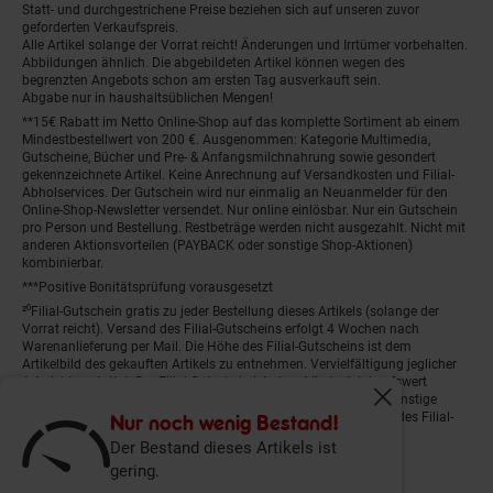
Statt- und durchgestrichene Preise beziehen sich auf unseren zuvor
geforderten Verkaufspreis.
Alle Artikel solange der Vorrat reicht! Änderungen und Irrtümer vorbehalten.
Abbildungen ähnlich. Die abgebildeten Artikel können wegen des
begrenzten Angebots schon am ersten Tag ausverkauft sein.
Abgabe nur in haushaltsüblichen Mengen!
**15€ Rabatt im Netto Online-Shop auf das komplette Sortiment ab einem
Mindestbestellwert von 200 €. Ausgenommen: Kategorie Multimedia,
Gutscheine, Bücher und Pre- & Anfangsmilchnahrung sowie gesondert
gekennzeichnete Artikel. Keine Anrechnung auf Versandkosten und Filial-
Abholservices. Der Gutschein wird nur einmalig an Neuanmelder für den
Online-Shop-Newsletter versendet. Nur online einlösbar. Nur ein Gutschein
pro Person und Bestellung. Restbeträge werden nicht ausgezahlt. Nicht mit
anderen Aktionsvorteilen (PAYBACK oder sonstige Shop-Aktionen)
kombinierbar.
***Positive Bonitätsprüfung vorausgesetzt
²⁰Filial-Gutschein gratis zu jeder Bestellung dieses Artikels (solange der
Vorrat reicht). Versand des Filial-Gutscheins erfolgt 4 Wochen nach
Warenanlieferung per Mail. Die Höhe des Filial-Gutscheins ist dem
Artikelbild des gekauften Artikels zu entnehmen. Vervielfältigung jeglicher
Art nicht gestattet. Der Filial-Gutschein ist ohne Mindesteinkaufswert
einlösbar. Nicht mit anderen Aktionsvorteilen (PAYBACK oder sonstige
Fenster schliess
Shop-Aktionen) kombinierbar. Der jeweilige Gültigkeitszeitraum des Filial-
Nur noch wenig Bestand!
Gutscheins ist darauf vermerkt.
Der Bestand dieses Artikels ist
gering.