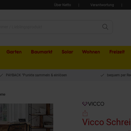
Über Netto
Verantwortung
Garten
Baumarkt
Solar
Wohnen
Freizeit
PAYBACK °Punkte sammeln & einlösen
bequem per Re
teme
Vicco Schreibtisch Chino Eiche 120 x 78 cm mit 3 Schubladen
Vicco Schrei