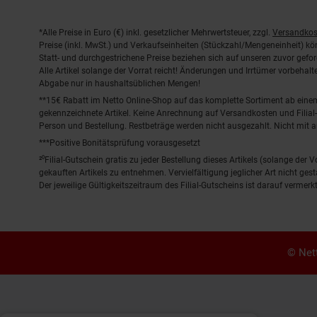
Fußnoten
*Alle Preise in Euro (€) inkl. gesetzlicher Mehrwertsteuer, zzgl.
Versandkos
Preise (inkl. MwSt.) und Verkaufseinheiten (Stückzahl/Mengeneinheit) k
Statt- und durchgestrichene Preise beziehen sich auf unseren zuvor gefor
Alle Artikel solange der Vorrat reicht! Änderungen und Irrtümer vorbeha
Abgabe nur in haushaltsüblichen Mengen!
**15€ Rabatt im Netto Online-Shop auf das komplette Sortiment ab ein
gekennzeichnete Artikel. Keine Anrechnung auf Versandkosten und Filial-
Person und Bestellung. Restbeträge werden nicht ausgezahlt. Nicht mit 
***Positive Bonitätsprüfung vorausgesetzt
²⁰Filial-Gutschein gratis zu jeder Bestellung dieses Artikels (solange der
gekauften Artikels zu entnehmen. Vervielfältigung jeglicher Art nicht ge
Der jeweilige Gültigkeitszeitraum des Filial-Gutscheins ist darauf vermerkt
© Nett