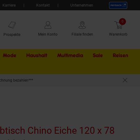
Karriere
Kontakt
Unternehmen
0
Artikel
Mein Konto
Filiale finden
Warenkorb
Prospekte
Mode
Haushalt
Multimedia
Sale
Externer Li
Reisen
chnung bezahlen***
btisch Chino Eiche 120 x 78