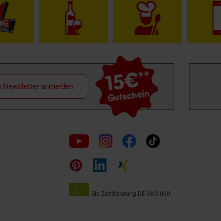
15€
**
m Newsletter anmelden
Gutschein
Folge
uns
auf
Bio Zertifizierung
DE-ÖKO-060
Unsere
Siegel