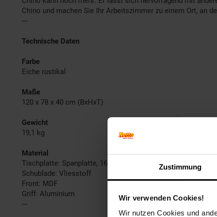
Chino kann noch mehr: Er lässt sich hervorragend mit andere
Chino und machen Sie Ihr Arbeitszimmer zu einem Ort, an de
---
Technische Daten
Farbe
Eiche rustikal
Maße
120 x 78 x 40 cm (BxHxT)
Gewicht
19,1 kg
Material
Tischplatte: Spanplatte, 16 mm, melaminharzbeschichtet
Zustimmung
Schublade: Vliesstoff
Front: MDF
Griff: Aluminium
Wir verwenden Cookies!
---
Wir nutzen Cookies und ander