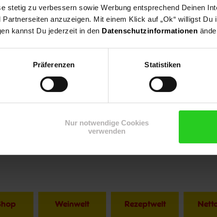
ese stetig zu verbessern sowie Werbung entsprechend Deinen In
artnerseiten anzuzeigen. Mit einem Klick auf „Ok“ willigst Du
gen kannst Du jederzeit in den
Datenschutzinformationen
änder
Präferenzen
Statistiken
ysteme
Nur notwendige Cookies
verwenden
Shop
Weinwelt
Rezeptwelt
Net