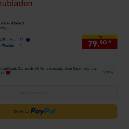
hubladen
(Produkt aktuell ausverka
Ware ist bereits
rwegs
nur
is°Punkte:
39
79.
*
nur 
90
ra°Punkte:
0
hinzufügen.
Sichere dir 36 Monate zusätzlichen Garantieschutz
9,99 €
Aktuell ausverkauft