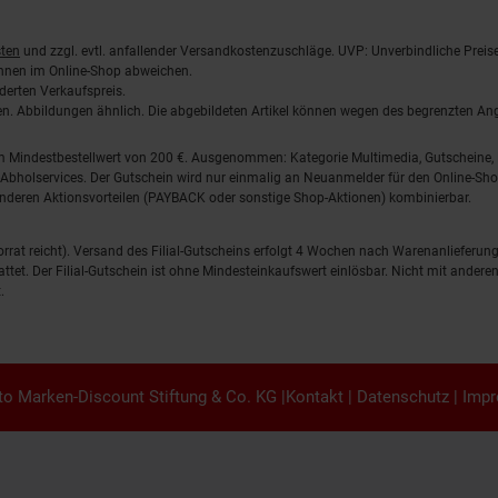
ten
und zzgl. evtl. anfallender Versandkostenzuschläge. UVP: Unverbindliche Preis
önnen im Online-Shop abweichen.
derten Verkaufspreis.
lten. Abbildungen ähnlich. Die abgebildeten Artikel können wegen des begrenzten A
em Mindestbestellwert von 200 €. Ausgenommen: Kategorie Multimedia, Gutscheine
Abholservices. Der Gutschein wird nur einmalig an Neuanmelder für den Online-Shop
anderen Aktionsvorteilen (PAYBACK oder sonstige Shop-Aktionen) kombinierbar.
 Vorrat reicht). Versand des Filial-Gutscheins erfolgt 4 Wochen nach Warenanlieferung
stattet. Der Filial-Gutschein ist ohne Mindesteinkaufswert einlösbar. Nicht mit and
.
o Marken-Discount Stiftung & Co. KG |
Kontakt
|
Datenschutz
|
Imp