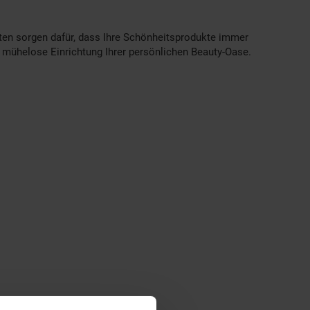
n sorgen dafür, dass Ihre Schönheitsprodukte immer
e mühelose Einrichtung Ihrer persönlichen Beauty-Oase.