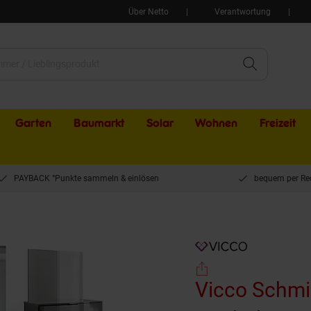
Über Netto
Verantwortung
Garten
Baumarkt
Solar
Wohnen
Freizeit
PAYBACK °Punkte sammeln & einlösen
bequem per Re
nktisch Sherry Grau Hochglanz, 90 x 75 cm, Spiegel, Hocker, Frisiertisch
Vicco Schmi