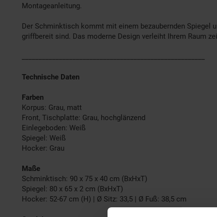
Montageanleitung.
Der Schminktisch kommt mit einem bezaubernden Spiegel u
griffbereit sind. Das moderne Design verleiht Ihrem Raum ze
______________________________________________________
Technische Daten
Farben
Korpus: Grau, matt
Front, Tischplatte: Grau, hochglänzend
Einlegeboden: Weiß
Spiegel: Weiß
Hocker: Grau
Maße
Schminktisch: 90 x 75 x 40 cm (BxHxT)
Spiegel: 80 x 65 x 2 cm (BxHxT)
Hocker: 52-67 cm (H) | Ø Sitz: 33,5 | Ø Fuß: 38,5 cm