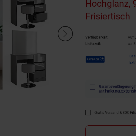
Hochglanz, 9
Frisiertisch
Verfügbarkeit:
Auf 
Lieferzeit:
ca. 
Payback Punkte
Bas
Ext
Garantieverlängerung 
mit
Gratis Versand & 30€ Filia
Promotion "Gratis Versan