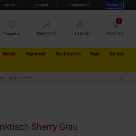
Karriere
Kontakt
Unternehmen
0
Artikel
Mein Konto
Filiale finden
Warenkorb
Prospekte
Mode
Haushalt
Multimedia
Sale
Externer Li
Reisen
chnung bezahlen***
nktisch Sherry Grau