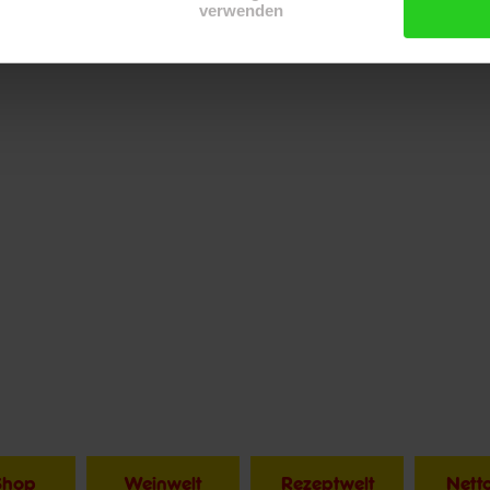
verwenden
Shop
Weinwelt
Rezeptwelt
Net