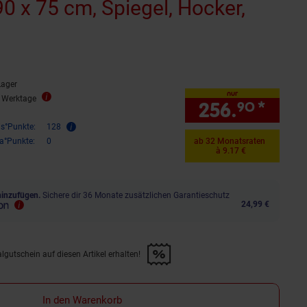
0 x 75 cm, Spiegel, Hocker,
Lager
nur
3 Werktage
256.
*
nur 
90
is°Punkte:
128
ra°Punkte:
0
ab 32 Monatsraten
à 9.17 €
hinzufügen.
Sichere dir 36 Monate zusätzlichen Garantieschutz
24,99 €
lgutschein auf diesen Artikel erhalten!
d &amp; 30€ Filialgutschein auf diesen Artikel erhalten!" anwenden
In den Warenkorb