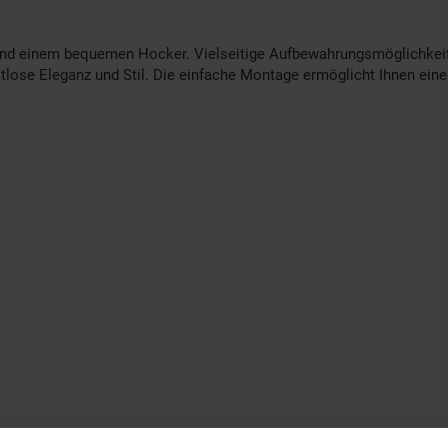
nd einem bequemen Hocker. Vielseitige Aufbewahrungsmöglichkeite
itlose Eleganz und Stil. Die einfache Montage ermöglicht Ihnen ein