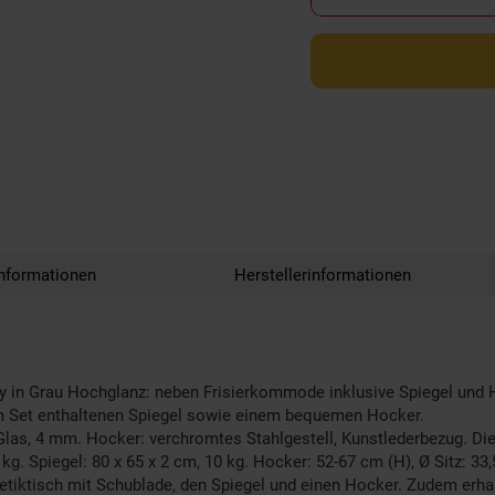
nformationen
Herstellerinformationen
 in Grau Hochglanz: neben Frisierkommode inklusive Spiegel und Hoc
m Set enthaltenen Spiegel sowie einem bequemen Hocker.
las, 4 mm. Hocker: verchromtes Stahlgestell, Kunstlederbezug. Die 
. Spiegel: 80 x 65 x 2 cm, 10 kg. Hocker: 52-67 cm (H), Ø Sitz: 33,
tisch mit Schublade, den Spiegel und einen Hocker. Zudem erhalte