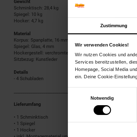
Gewicht
Schminktisch: 28,4 kg
Spiegel: 10 kg
Hocker: 4,7 kg
Zustimmung
Material
Korpus: Spanplatte, 16 mm
Wir verwenden Cookies!
Spiegel: Glas, 4 mm
Hockergestell: verchromter Stahl
Wir nutzen Cookies und ander
Sitzbezug: Kunstleder
Services bereitzustellen, di
Homepage, Social Media und P
Details
ein. Deine Cookie-Einstellun
- 4 Schubladen
Einwilligungsauswahl
______________________________________________________
Notwendig
Lieferumfang
• 1 Schminktisch
• 1 Spiegel
• 1 Hocker
• inkl. Montagematerial und -anleitung