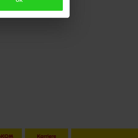
OK
toKOM
Karriere