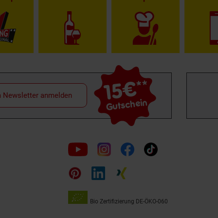
15€
**
m Newsletter anmelden
Gutschein
Folge
uns
auf
Bio Zertifizierung
DE-ÖKO-060
Unsere