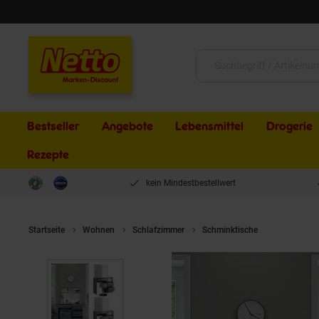
Schließen
Suche:
Bestseller
Angebote
Lebensmittel
Drogerie
Rezepte
kein Mindestbestellwert
Startseite
Wohnen
Schlafzimmer
Schminktische
Vicco Schmi