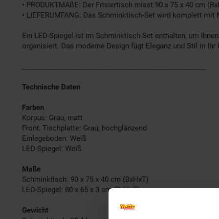
• PRODUKTMAßE: Der Frisiertisch misst 90 x 75 x 40 cm (BxHx
• LIEFERUMFANG: Das Schminktisch-Set wird komplett mit Mo
Ein LED-Spiegel ist im Schminktisch-Set enthalten, um Ihnen
organisiert. Das moderne Design fügt Eleganz und Stil in I
______________________________________________________
Technische Daten
Farben
Korpus: Grau, matt
Front, Tischplatte: Grau, hochglänzend
Einlegeboden: Weiß
LED-Spiegel: Weiß
Maße
Schminktisch: 90 x 75 x 40 cm (BxHxT)
LED-Spiegel: 80 x 65 x 3 cm (BxHxT)
Gewicht