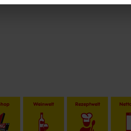
Shop
Weinwelt
Rezeptwelt
Net