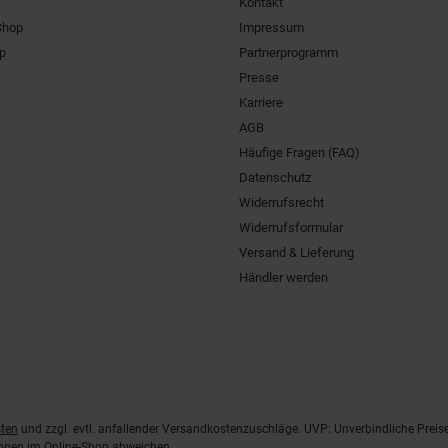
Kontakt
Shop
Impressum
pp
Partnerprogramm
Presse
Karriere
AGB
Häufige Fragen (FAQ)
Datenschutz
Widerrufsrecht
Widerrufsformular
Versand & Lieferung
Händler werden
ten
und zzgl. evtl. anfallender Versandkostenzuschläge. UVP: Unverbindliche Preis
önnen im Online-Shop abweichen.