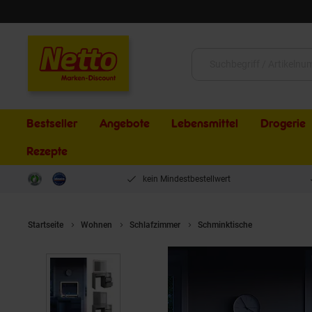
Schließen
Suche:
Bestseller
Angebote
Lebensmittel
Drogerie
Rezepte
kein Mindestbestellwert
Startseite
Wohnen
Schlafzimmer
Schminktische
Vicco Schmi