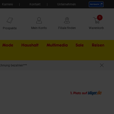
Karriere
Kontakt
Unternehmen
0
Artikel
Mein Konto
Filiale finden
Warenkorb
Prospekte
Mode
Haushalt
Multimedia
Sale
Externer Li
Reisen
chnung bezahlen***