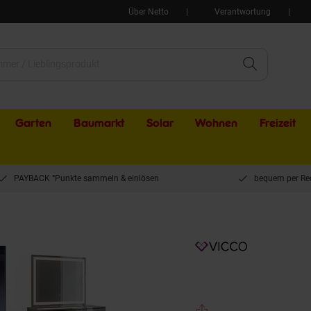
Über Netto
Verantwortung
Garten
Baumarkt
Solar
Wohnen
Freizeit
PAYBACK °Punkte sammeln & einlösen
bequem per Re
nktisch Sherry Grau Hochglanz 90 x 75 cm LED-Spiegel, Frisiertisch