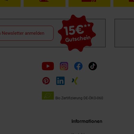
15€
**
m Newsletter anmelden
Gutschein
Folge
uns
auf
Bio Zertifizierung
DE-ÖKO-060
Unsere
Siegel
Informationen