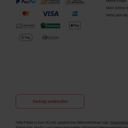
Meine Filiale
Mein Online-
Netto plus A
Vertrag widerrufen
Fußnoten
*Alle Preise in Euro (€) inkl. gesetzlicher Mehrwertsteuer, zzgl.
Versandkos
Preise (inkl. MwSt.) und Verkaufseinheiten (Stückzahl/Mengeneinheit) k