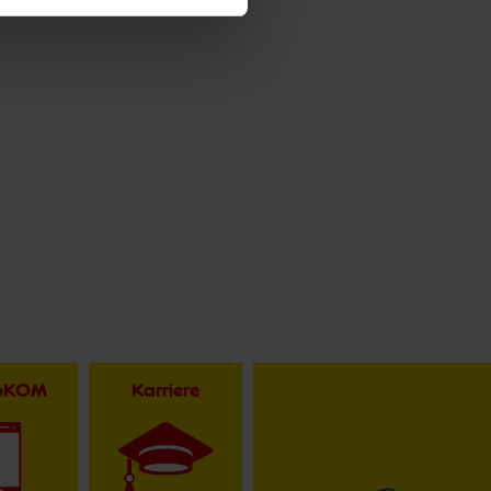
toKOM
Karriere