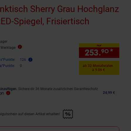
nktisch Sherry Grau Hochglanz
ED-Spiegel, Frisiertisch
Lager
nur
3 Werktage
253.
*
nur 
90
is°Punkte:
126
ra°Punkte:
0
ab 32 Monatsraten
à 9.06 €
hinzufügen.
Sichere dir 36 Monate zusätzlichen Garantieschutz
24,99 €
lgutschein auf diesen Artikel erhalten!
d &amp; 30€ Filialgutschein auf diesen Artikel erhalten!" anwenden