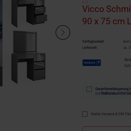
Vicco Schmi
90 x 75 cm L
Verfügbarkeit:
Auf 
Lieferzeit:
ca. 
Payback Punkte
Bas
Ext
Garantieverlängerung 
mit
Gratis Versand & 30€ Filia
Promotion "Gratis Versan