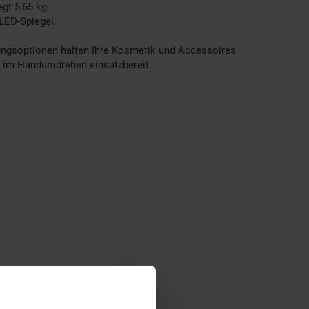
gt 5,65 kg.
LED-Spiegel.
hrungsoptionen halten Ihre Kosmetik und Accessoires
ch im Handumdrehen einsatzbereit.