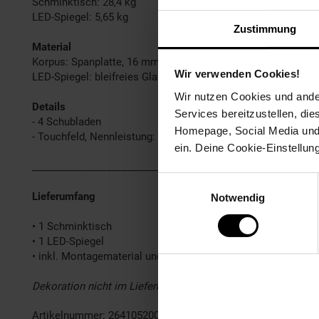
Schminktisch: 28,4 kg
LED-Spiegel: 5,65 kg
Zustimmung
Material
Korpus: Spanplatte, 16 mm
Wir verwenden Cookies!
LED-Spiegel: bleifreies Glas, 4 mm
Wir nutzen Cookies und ander
Details
Services bereitzustellen, di
- 4 Schubladen
Homepage, Social Media und P
- Touchfeld, Nennleistung: 35 W, Nennspannung: 170/250V, 
ein. Deine Cookie-Einstellun
______________________________________________________
Einwilligungsauswahl
Lieferumfang
Notwendig
• 1 Schminktisch
• 1 LED-Spiegel
• inkl. Montagematerial und -anleitung
Dekoration nicht im Lieferumfang
Artikelnummer: 2641052000