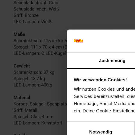
Schubladenfront: Grau
Schublade innen: Weiß
Griff: Bronze
LED-Lampen: Weiß
Maße
Schminktisch: 115 x 76 x 55 cm (BxHxT)
Spiegel: 111 x 70 x 4 cm (BxHxT)
LED-Lampen: Ø LED-Kugel 5 cm, 400 cm Länge, Stromkabel:
Zustimmung
Gewicht
Schminktisch: 37 kg
Spiegel: 13,7 kg
Wir verwenden Cookies!
LED-Lampen: 400 g
Wir nutzen Cookies und ander
Services bereitzustellen, di
Material
Homepage, Social Media und P
Korpus, Spiegel: Spanplatte, 16 mm
Griff: Metall
ein. Deine Cookie-Einstellun
Spiegel: Glas, 4 mm
LED-Lampen: Kunststoff
Einwilligungsauswahl
Notwendig