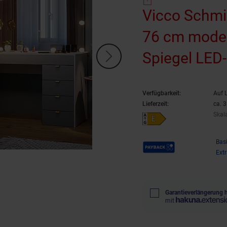
Vicco Schmin
76 cm moder
Spiegel LED
Verfügbarkeit:
Auf 
Lieferzeit:
ca. 
Skal
Energieeffizienzklasse E auf Sk
Payback Punkte
Bas
Ext
Garantieverlängerung 
mit