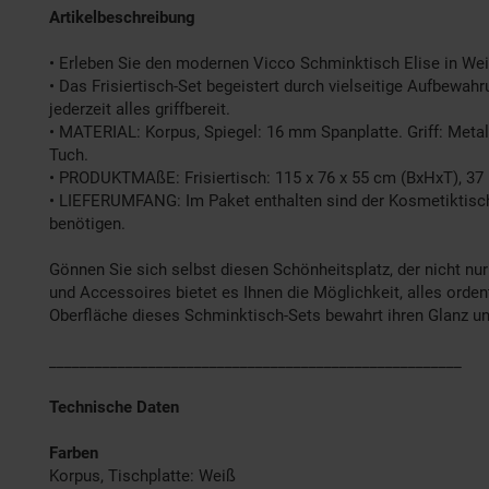
Artikelbeschreibung
• Erleben Sie den modernen Vicco Schminktisch Elise in Wei
• Das Frisiertisch-Set begeistert durch vielseitige Aufbewa
jederzeit alles griffbereit.
• MATERIAL: Korpus, Spiegel: 16 mm Spanplatte. Griff: Meta
Tuch.
• PRODUKTMAßE: Frisiertisch: 115 x 76 x 55 cm (BxHxT), 37 
• LIEFERUMFANG: Im Paket enthalten sind der Kosmetiktisch m
benötigen.
Gönnen Sie sich selbst diesen Schönheitsplatz, der nicht nur
und Accessoires bietet es Ihnen die Möglichkeit, alles ordent
Oberfläche dieses Schminktisch-Sets bewahrt ihren Glanz un
______________________________________________________
Technische Daten
Farben
Korpus, Tischplatte: Weiß