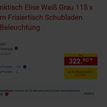
ktisch Elise Weiß Grau 115 x
n Frisiertisch Schubladen
-Beleuchtung
Lager
3 Werktage
a A bis G
ala A bis G
nur
322.
*
nur 
90
is°Punkte:
161
ra°Punkte:
0
ab 42 Monatsraten
à 9.13 €
hinzufügen.
Sichere dir 36 Monate zusätzlichen Garantieschutz
39,99 €