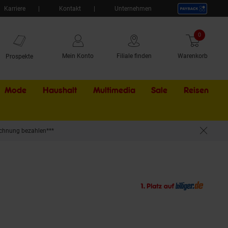
Karriere
Kontakt
Unternehmen
0
Artikel
Mein Konto
Filiale finden
Warenkorb
Prospekte
Mode
Haushalt
Multimedia
Sale
Externer Li
Reisen
chnung bezahlen***
-Beleuchtung