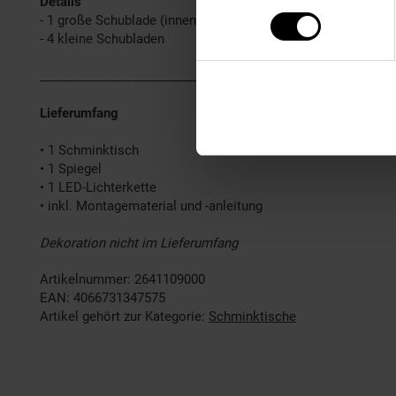
Details
- 1 große Schublade (innen geteilt, grifflos)
- 4 kleine Schubladen
______________________________________________________
Lieferumfang
• 1 Schminktisch
• 1 Spiegel
• 1 LED-Lichterkette
• inkl. Montagematerial und -anleitung
Dekoration nicht im Lieferumfang
Artikelnummer: 2641109000
EAN: 4066731347575
Artikel gehört zur Kategorie:
Schminktische