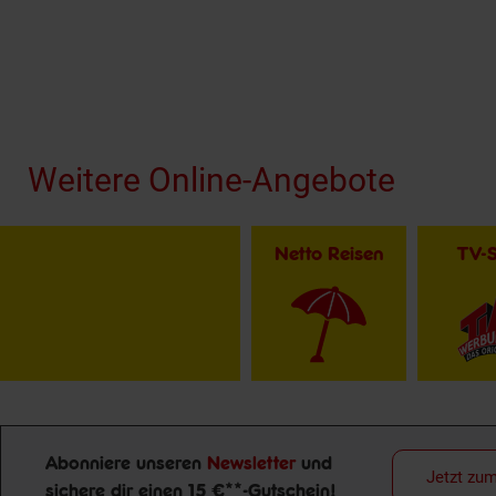
Fußzeile
Weitere Online-Angebote
Netto Reisen
TV-
Abonniere unseren
Newsletter
und
Jetzt zu
sichere dir einen 15 €**-Gutschein!
Newsletter Anmeldung