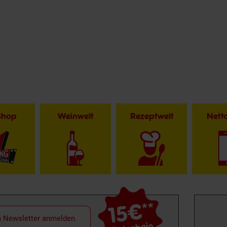
Shop
Weinwelt
Rezeptwelt
Net
15€
**
m Newsletter anmelden