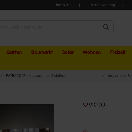
Über Netto
Verantwortung
Garten
Baumarkt
Solar
Wohnen
Freizeit
PAYBACK °Punkte sammeln & einlösen
bequem per Re
inktisch Elise Weiß Grau 115 x 76 cm modern Frisiertisch Schubladen Spiegel LED