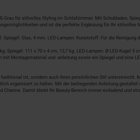
ß-Grau für stilvolles Styling im Schlafzimmer. Mit Schubladen, Spi
hrungsmöglichkeiten und ist die perfekte Ergänzung für Ihr stilvol
ll. Spiegel: Glas, 4 mm. LED-Lampen: Kunststoff. Für die Reinigung
kg. Spiegel: 111 x 70 x 4 cm, 13,7 kg. LED-Lampen: Ø LED-Kugel 5 
it Montagematerial und -anleitung sowie ein Spiegel und eine LED-L
 funktional ist, sondern auch Ihren persönlichen Stil unterstreich
lich organisiert zu halten. Mit der beiliegenden Anleitung gestaltet
d Charme. Damit bleibt Ihr Beauty-Bereich immer einladend und str