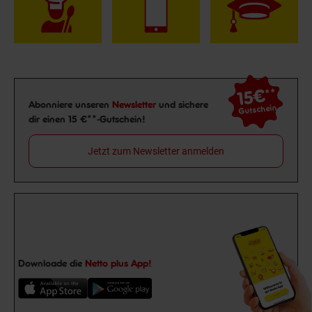
15€
**
Newsletter Anmeldung
Abonniere unseren
Newsletter
und sichere
Gutschein
dir einen 15 €**-Gutschein!
Jetzt zum Newsletter anmelden
Downloade die
Netto plus App!