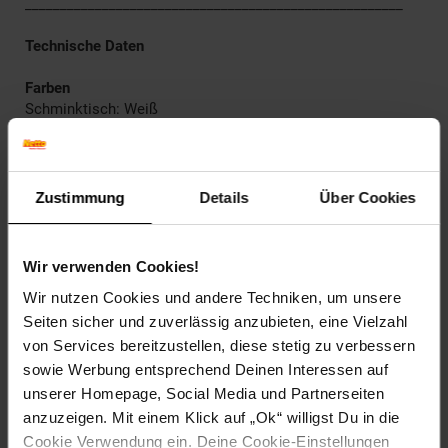
______________________________________________________
Technische Daten
Farben
Schminktisch: Weiß
Hocker: Weiß
Maße
Schminktisch: 60 x 76 x 40 cm (BxHxT)
Zustimmung
Details
Über Cookies
Gesamthöhe: 127 cm
Spiegel: Ø 40 cm
Hocker: Sitzfläche Ø 36 cm - Sitzhöhe 45 cm
Wir verwenden Cookies!
Wir nutzen Cookies und andere Techniken, um unsere
Gewicht
14,6 kg
Seiten sicher und zuverlässig anzubieten, eine Vielzahl
von Services bereitzustellen, diese stetig zu verbessern
Material
sowie Werbung entsprechend Deinen Interessen auf
Schminktisch: Spanplatte, 15 mm, beschichtet
unserer Homepage, Social Media und Partnerseiten
Spiegel: Glas, 3 mm
anzuzeigen. Mit einem Klick auf „Ok“ willigst Du in die
Beine: Massivholz
Cookie Verwendung ein. Deine Cookie-Einstellungen
Sitzfläche Hocker: Schaumstofffüllung mit Polyesterbezug