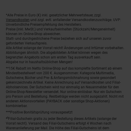
*Alle Preise in Euro (€) inkl. gesetzlicher Mehrwertsteuer, zzgl.
Fußnoten
Versandkosten
und zzgl. evtl. anfallender Versandkostenzuschläge. UVP:
Unverbindliche Preisempfehlung des Herstellers.
Preise (inkl. MwSt.) und Verkaufseinheiten (Stückzahl/Mengeneinheit)
können im Online-Shop abweichen.
Statt- und durchgestrichene Preise beziehen sich auf unseren zuvor
geforderten Verkaufspreis.
Alle Artikel solange der Vorrat reicht! Änderungen und Irrtümer vorbehalten.
Abbildungen ähnlich. Die abgebildeten Artikel können wegen des
begrenzten Angebots schon am ersten Tag ausverkauft sein.
Abgabe nur in haushaltsüblichen Mengen!
**15€ Rabatt im Netto Online-Shop auf das komplette Sortiment ab einem
Mindestbestellwert von 200 €. Ausgenommen: Kategorie Multimedia,
Gutscheine, Bücher und Pre- & Anfangsmilchnahrung sowie gesondert
gekennzeichnete Artikel. Keine Anrechnung auf Versandkosten und Filial-
Abholservices. Der Gutschein wird nur einmalig an Neuanmelder für den
Online-Shop-Newsletter versendet. Nur online einlösbar. Nur ein Gutschein
pro Person und Bestellung. Restbeträge werden nicht ausgezahlt. Nicht mit
anderen Aktionsvorteilen (PAYBACK oder sonstige Shop-Aktionen)
kombinierbar.
***Positive Bonitätsprüfung vorausgesetzt
²⁰Filial-Gutschein gratis zu jeder Bestellung dieses Artikels (solange der
Vorrat reicht). Versand des Filial-Gutscheins erfolgt 4 Wochen nach
Warenanlieferung per Mail. Die Höhe des Filial-Gutscheins ist dem