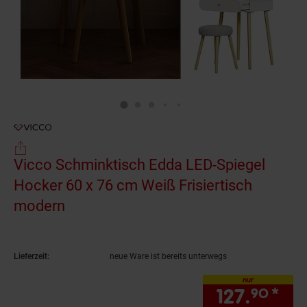
Vicco Schminktisch Edda LED-Spiegel
Hocker 60 x 76 cm Weiß Frisiertisch
modern
(Produkt aktuell ausverkauft)
Lieferzeit:
neue Ware ist bereits unterwegs
nur
127.
*
nur
90