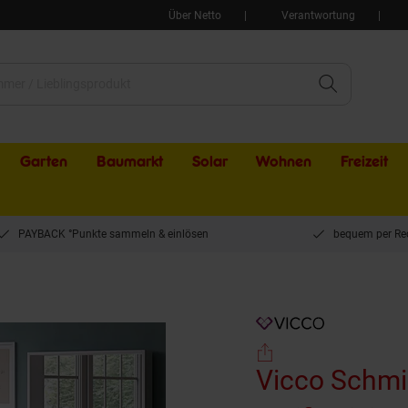
Über Netto
Verantwortung
Garten
Baumarkt
Solar
Wohnen
Freizeit
PAYBACK °Punkte sammeln & einlösen
bequem per Re
inktisch Altea 95 x 145 cm Weiß Frisiertisch Spiegel Hocker modern
Vicco Schmi