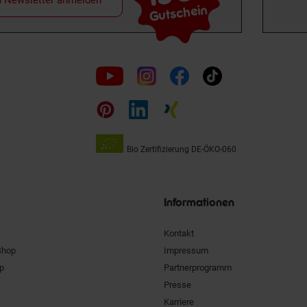
m Newsletter anmelden
Gutschein
Folge
uns
auf
Bio Zertifizierung
DE-ÖKO-060
Unsere
Siegel
Informationen
Kontakt
Shop
Impressum
pp
Partnerprogramm
Presse
Karriere