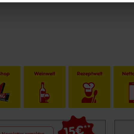
Shop
Weinwelt
Rezeptwelt
Net
15€
**