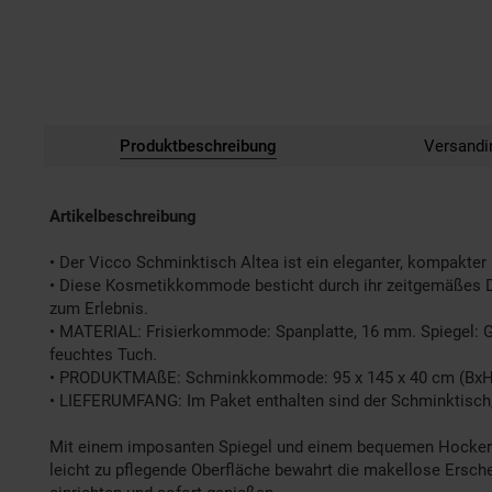
Produktbeschreibung
Versandi
Artikelbeschreibung
• Der Vicco Schminktisch Altea ist ein eleganter, kompakter
• Diese Kosmetikkommode besticht durch ihr zeitgemäßes De
zum Erlebnis.
• MATERIAL: Frisierkommode: Spanplatte, 16 mm. Spiegel: Glas
feuchtes Tuch.
• PRODUKTMAßE: Schminkkommode: 95 x 145 x 40 cm (BxHxT), 3
• LIEFERUMFANG: Im Paket enthalten sind der Schminktisch, 
Mit einem imposanten Spiegel und einem bequemen Hocker wi
leicht zu pflegende Oberfläche bewahrt die makellose Ersc