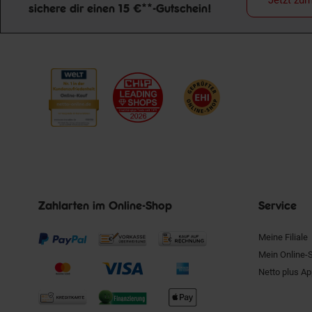
Jetzt zu
sichere dir einen 15 €**-Gutschein!
Newsletter Anmeldung
Zahlarten im Online-Shop
Service
Meine Filiale
Mein Online-
Netto plus A