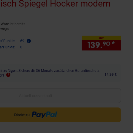
tisch Spiegel Hocker modern
(Prod
Ware ist bereits
rwegs
nur
is°Punkte:
69
139.
*
nur 
90
ra°Punkte:
0
hinzufügen.
Sichere dir 36 Monate zusätzlichen Garantieschutz
14,99 €
Aktuell ausverkauft