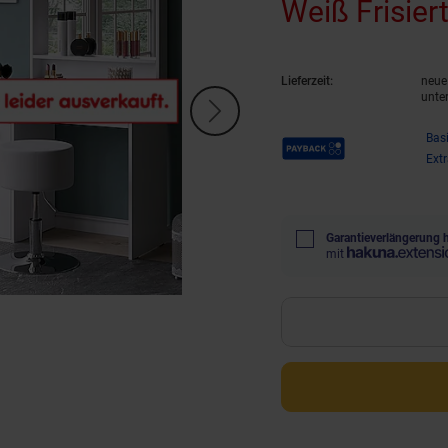
Weiß Frisier
Lieferzeit:
neue 
unte
Payback Punkte
Bas
Ext
Garantieverlängerung 
mit