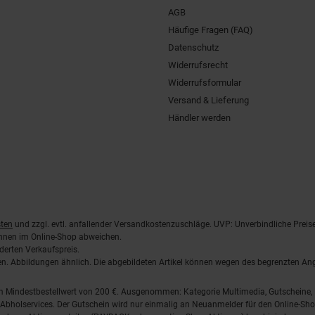
AGB
Häufige Fragen (FAQ)
Datenschutz
Widerrufsrecht
Widerrufsformular
Versand & Lieferung
Händler werden
ten
und zzgl. evtl. anfallender Versandkostenzuschläge. UVP: Unverbindliche Preis
önnen im Online-Shop abweichen.
derten Verkaufspreis.
lten. Abbildungen ähnlich. Die abgebildeten Artikel können wegen des begrenzten A
em Mindestbestellwert von 200 €. Ausgenommen: Kategorie Multimedia, Gutscheine
Abholservices. Der Gutschein wird nur einmalig an Neuanmelder für den Online-Shop