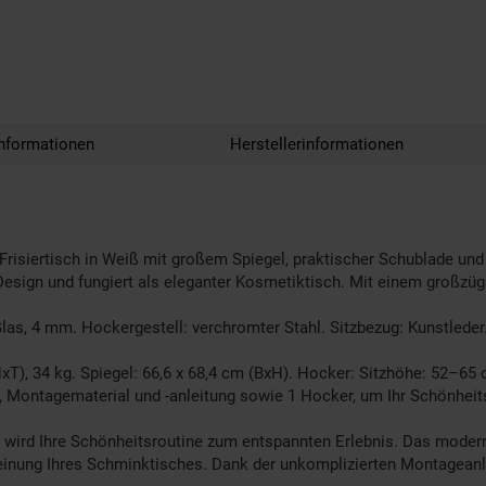
nformationen
Herstellerinformationen
 Frisiertisch in Weiß mit großem Spiegel, praktischer Schublade und
sign und fungiert als eleganter Kosmetiktisch. Mit einem großzügi
, 4 mm. Hockergestell: verchromter Stahl. Sitzbezug: Kunstleder. Tü
4 kg. Spiegel: 66,6 x 68,4 cm (BxH). Hocker: Sitzhöhe: 52–65 cm 
Montagematerial und -anleitung sowie 1 Hocker, um Ihr Schönheits
rd Ihre Schönheitsroutine zum entspannten Erlebnis. Das moderne
heinung Ihres Schminktisches. Dank der unkomplizierten Montageanl