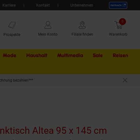
Karriere
Kontakt
Unternehmen
0
Artikel
Mein Konto
Filiale finden
Warenkorb
Prospekte
Mode
Haushalt
Multimedia
Sale
Externer Li
Reisen
chnung bezahlen***
nktisch Altea 95 x 145 cm