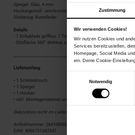
Spiegel: Glas, 4 mm
Zustimmung
Hockergestell: verchromter Stahl
Sitzbezug: Kunstleder
Wir verwenden Cookies!
Details
- 1 Schublade grifflos, 1 Türgriff, 1 Regalboden verstellbar (
Wir nutzen Cookies und ander
- Sitzfläche 360° drehbar, stufenlos höhenverstellbar (Hocker
Services bereitzustellen, di
Homepage, Social Media und P
______________________________________________________
ein. Deine Cookie-Einstellun
Lieferumfang
Einwilligungsauswahl
• 1 Schminktisch
Notwendig
• 1 Spiegel
• 1 Hocker
• inkl. Montagematerial und -anleitung
Dekoration nicht im Lieferumfang
Artikelnummer: 2641089000
EAN: 4066731347247