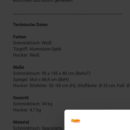
einrichten und sofort genießen.
______________________________________________________
Technische Daten
Farben
Schminktisch: Weiß
Türgriff: Aluminium-Optik
Hocker: Weiß
Maße
Schminktisch: 95 x 145 x 40 cm (BxHxT)
Spiegel: 66,6 x 68,4 cm (BxH)
Hocker: Sitzhöhe: 52–65 cm (H), Sitzfläche: Ø 33 cm, Fuß: Ø
Gewicht
Schminktisch: 34 kg
Hocker: 4,7 kg
Material
Schminktisch: Spanplatte, 16 mm