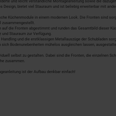
ilderte und leicht verständliche Montageanleitung sowie die dazug
s Design, bietet viel Stauraum und ist beliebig erweiterbar mit and
sche Küchenmodule in einem modernen Look. Die Fronten sind sorgf
al zusammengestellt.
auf die Fronten abgestimmt und runden das Gesamtbild dieser Küc
z und Stauraum zur Verfügung.
 Handling und die erstklassigen Metallauszüge der Schubladen sor
en sich Bodenunebenheiten mühelos ausgleichen lassen, ausgestatte
duell selbst zu gestalten. Dabei sind die Fronten, die einzelnen Sc
üche zusammen.
ageanleitung ist der Aufbau denkbar einfach!