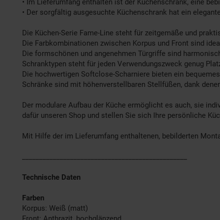
• Im Lieferumfang enthalten ist der Küchenschrank, eine beb
• Der sorgfältig ausgesuchte Küchenschrank hat ein elegante
Die Küchen-Serie Fame-Line steht für zeitgemäße und prakti
Die Farbkombinationen zwischen Korpus und Front sind ide
Die formschönen und angenehmen Türgriffe sind harmonisch 
Schranktypen steht für jeden Verwendungszweck genug Plat
Die hochwertigen Softclose-Scharniere bieten ein bequemes
Schränke sind mit höhenverstellbaren Stellfüßen, dank den
Der modulare Aufbau der Küche ermöglicht es auch, sie indivi
dafür unseren Shop und stellen Sie sich Ihre persönliche K
Mit Hilfe der im Lieferumfang enthaltenen, bebilderten Mont
________________________________________________
Technische Daten
Farben
Korpus: Weiß (matt)
Front: Anthrazit, hochglänzend