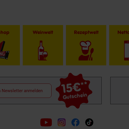
Shop
Weinwelt
Rezeptwelt
Net
15€
**
m Newsletter anmelden
Gutschein
Folge
uns