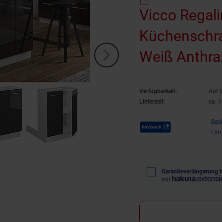
Vicco Regal
Küchenschr
Weiß Anthra
Küche Einba
Verfügbarkeit:
Auf 
Einlegebode
Lieferzeit:
ca. 
Küchenzeile
Payback Punkte
Bas
Ext
Garantieverlängerung 
mit