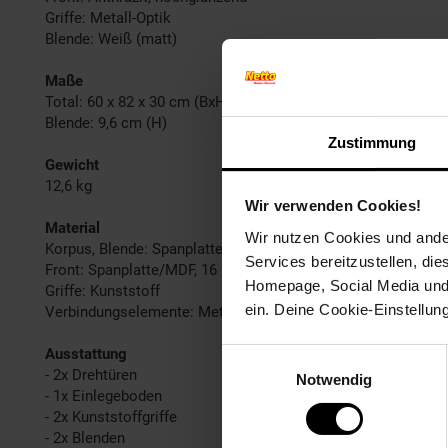
Griffe: Metall-Optik
Blende: Weiß (matt)
Maße
Total: 60 x 82 x 30 cm (BxHxT)
Blende: 9,6 cm (H)
Zustimmung
Gewicht
12,6 kg
Wir verwenden Cookies!
Material
Wir nutzen Cookies und ander
Korpus, Blende: Spanplatte, 16 mm, furniert
Services bereitzustellen, di
Front: Spanplatte/MDF, 16 mm
Homepage, Social Media und P
Griffe: Kunststoff
ein. Deine Cookie-Einstellun
Verbindungselemente: Metall
Ausstattung
Einwilligungsauswahl
- 2x Drehtüren
Notwendig
- 1x Einlegeboden
- 2x Kunststoffgriffe
- 2x Blenden