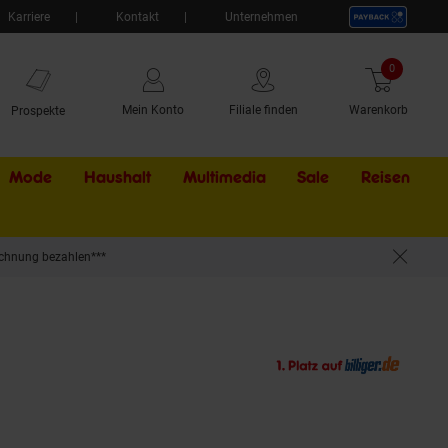
Karriere
Kontakt
Unternehmen
0
Artikel
Mein Konto
Filiale finden
Warenkorb
Prospekte
Mode
Haushalt
Multimedia
Sale
Externer Li
Reisen
chnung bezahlen***
ern Hochglanz Küche Einbauküche Kücheninsel Drehtür Einlegebo