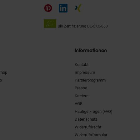
auf
Bio Zertifizierung
DE-ÖKO-060
Unsere
Siegel
Informationen
Kontakt
Shop
Impressum
pp
Partnerprogramm
Presse
Karriere
AGB
Häufige Fragen (FAQ)
Datenschutz
Widerrufsrecht
Widerrufsformular