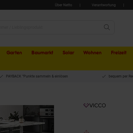
Über Netto
Verantwortung
Garten
Baumarkt
Solar
Wohnen
Freizeit
PAYBACK °Punkte sammeln & einlösen
bequem per Re
elunterschrank Küchenschrank Küchenmöbel Fame-Line Weiß Anthrazit 60 cm mod