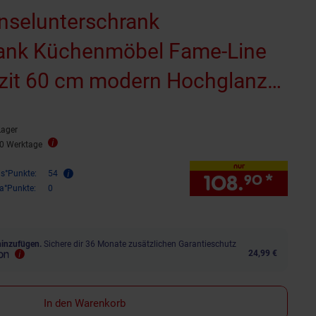
inselunterschrank
ank Küchenmöbel Fame-Line
zit 60 cm modern Hochglanz
uküche Kücheninsel Drehtür
Lager
n Blende Küchenunterschrank
10 Werktage
nur
is°Punkte:
54
108.
*
nur 
90
ra°Punkte:
0
hinzufügen.
Sichere dir 36 Monate zusätzlichen Garantieschutz
24,99 €
In den Warenkorb