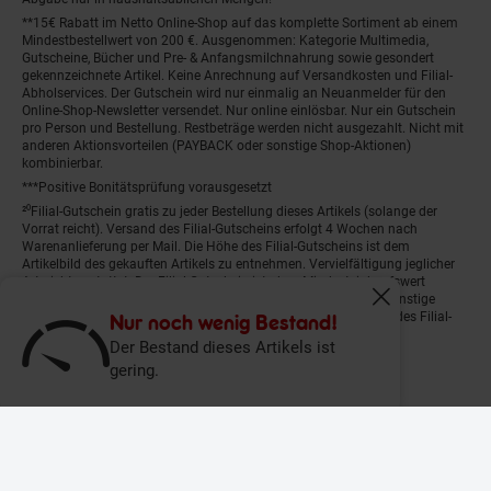
**15€ Rabatt im Netto Online-Shop auf das komplette Sortiment ab einem
Mindestbestellwert von 200 €. Ausgenommen: Kategorie Multimedia,
Gutscheine, Bücher und Pre- & Anfangsmilchnahrung sowie gesondert
gekennzeichnete Artikel. Keine Anrechnung auf Versandkosten und Filial-
Abholservices. Der Gutschein wird nur einmalig an Neuanmelder für den
Online-Shop-Newsletter versendet. Nur online einlösbar. Nur ein Gutschein
pro Person und Bestellung. Restbeträge werden nicht ausgezahlt. Nicht mit
anderen Aktionsvorteilen (PAYBACK oder sonstige Shop-Aktionen)
kombinierbar.
***Positive Bonitätsprüfung vorausgesetzt
²⁰Filial-Gutschein gratis zu jeder Bestellung dieses Artikels (solange der
Vorrat reicht). Versand des Filial-Gutscheins erfolgt 4 Wochen nach
Warenanlieferung per Mail. Die Höhe des Filial-Gutscheins ist dem
Artikelbild des gekauften Artikels zu entnehmen. Vervielfältigung jeglicher
Art nicht gestattet. Der Filial-Gutschein ist ohne Mindesteinkaufswert
einlösbar. Nicht mit anderen Aktionsvorteilen (PAYBACK oder sonstige
Fenster schliess
Shop-Aktionen) kombinierbar. Der jeweilige Gültigkeitszeitraum des Filial-
Nur noch wenig Bestand!
Gutscheins ist darauf vermerkt.
Der Bestand dieses Artikels ist
gering.
© Netto Marken-Discount Stiftung & Co. KG |
Kontakt
|
Datenschutz
|
Impressum