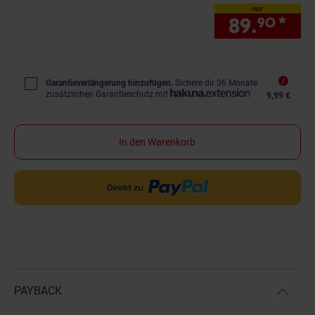
nur
89.
*
nur
90
Garantieverlängerung hinzufügen.
Sichere dir 36 Monate
zusätzlichen Garantieschutz mit
9,99 €
In den Warenkorb
PAYBACK