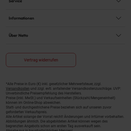
Service
Informationen
Über Netto
Vertrag widerrufen
*Alle Preise in Euro (€) inkl. gesetzlicher Mehrwertsteuer, zzgl.
Fußnoten
Versandkosten
und zzgl. evtl. anfallender Versandkostenzuschläge. UVP:
Unverbindliche Preisempfehlung des Herstellers.
Preise (inkl. MwSt.) und Verkaufseinheiten (Stückzahl/Mengeneinheit)
können im Online-Shop abweichen.
Statt- und durchgestrichene Preise beziehen sich auf unseren zuvor
geforderten Verkaufspreis.
Alle Artikel solange der Vorrat reicht! Änderungen und Irrtümer vorbehalten.
Abbildungen ähnlich. Die abgebildeten Artikel können wegen des
begrenzten Angebots schon am ersten Tag ausverkauft sein.
Abgabe nur in haushaltsüblichen Mengen!