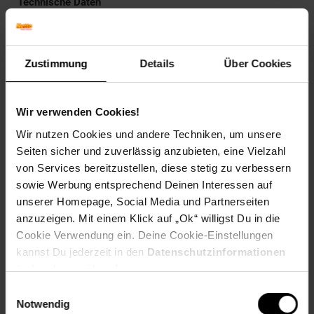
Technische Daten
Farbe
Rosa
Zustimmung
Details
Über Cookies
Maße
107,2 x 88,6 x 30,9 cm (BxHxT)
Wir verwenden Cookies!
Gewicht
Wir nutzen Cookies und andere Techniken, um unsere
22 kg
Seiten sicher und zuverlässig anzubieten, eine Vielzahl
Material
von Services bereitzustellen, diese stetig zu verbessern
Korpus: Spanplatte, 16 mm, melaminharzbeschichtet
sowie Werbung entsprechend Deinen Interessen auf
unserer Homepage, Social Media und Partnerseiten
Details
anzuzeigen. Mit einem Klick auf „Ok“ willigst Du in die
- Mit schützenden ABS-Kanten
Cookie Verwendung ein. Deine Cookie-Einstellungen
- Inklusive Sitzkissen
kannst Du jederzeit in den
Datenschutzinformationen
______________________________________________________
ändern bzw. widerrufen.
Einwilligungsauswahl
Lieferumfang
Notwendig