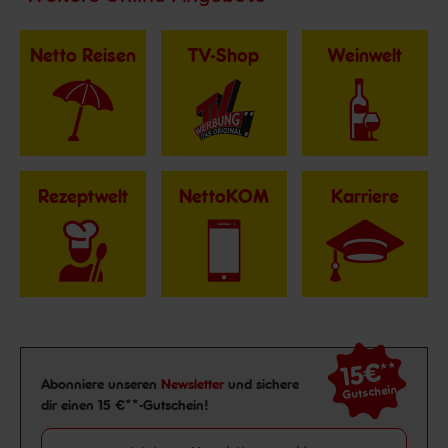
Netto Reisen
TV-Shop
Weinwelt
Rezeptwelt
NettoKOM
Karriere
15€
**
Newsletter Anmeldung
Abonniere unseren
Newsletter
und sichere
Gutschein
dir einen 15 €**-Gutschein!