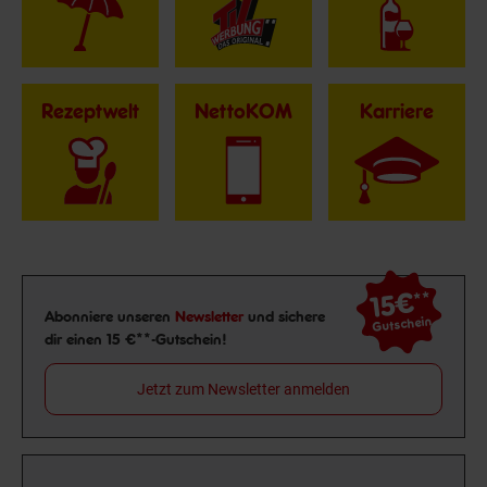
Rezeptwelt
NettoKOM
Karriere
15€
**
Newsletter Anmeldung
Abonniere unseren
Newsletter
und sichere
Gutschein
dir einen 15 €**-Gutschein!
Jetzt zum Newsletter anmelden