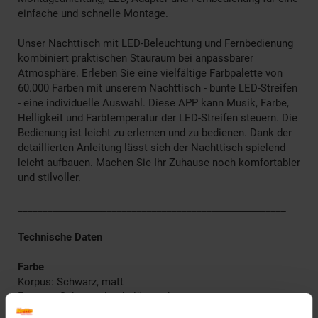
einfache und schnelle Montage.
Unser Nachttisch mit LED-Beleuchtung und Fernbedienung
kombiniert praktischen Stauraum bei anpassbarer
Atmosphäre. Erleben Sie eine vielfältige Farbpalette von
60.000 Farben mit unserem Nachttisch - bunte LED-Streifen
- eine individuelle Auswahl. Diese APP kann Musik, Farbe,
Helligkeit und Farbtemperatur der LED-Streifen steuern. Die
Bedienung ist leicht zu erlernen und zu bedienen. Dank der
detaillierten Anleitung lässt sich der Nachttisch spielend
leicht aufbauen. Machen Sie Ihr Zuhause noch komfortabler
und stilvoller.
______________________________________________________
Technische Daten
Farbe
Korpus: Schwarz, matt
Fronten: Schwarz, hochglänzend