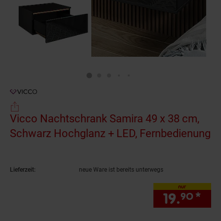
Vicco Nachtschrank Samira 49 x 38 cm,
Schwarz Hochglanz + LED, Fernbedienung
(Produkt aktuell ausverkauft)
Lieferzeit:
neue Ware ist bereits unterwegs
nur
19.
*
nur
90