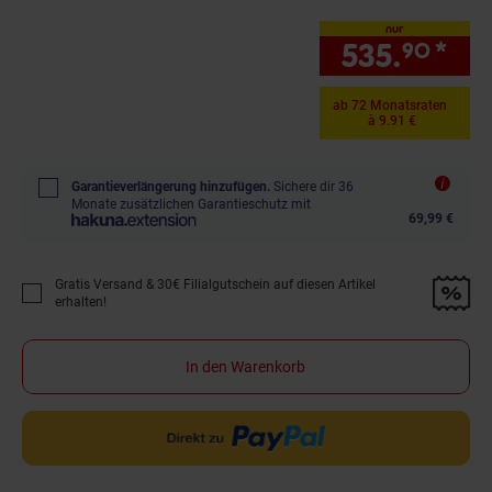
nur
535.
*
nur
90
ab 72 Monatsraten
à 9.91 €
Garantieverlängerung hinzufügen.
Sichere dir 36
Monate zusätzlichen Garantieschutz mit
69,99 €
Gratis Versand & 30€ Filialgutschein auf diesen Artikel
Promotion "Gratis Versand &amp; 30€ Filialgutschein auf diesen Artikel 
erhalten!
In den Warenkorb