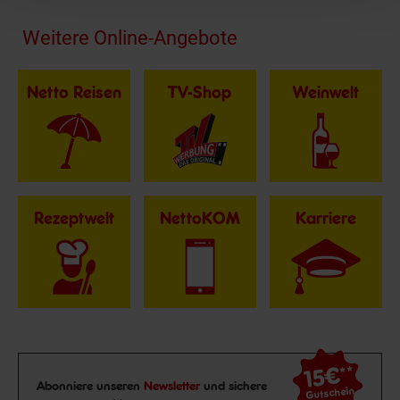
Fußzeile
Weitere Online-Angebote
Netto Reisen
TV-Shop
Weinwelt
Rezeptwelt
NettoKOM
Karriere
15€
**
Newsletter Anmeldung
Abonniere unseren
Newsletter
und sichere
Gutschein