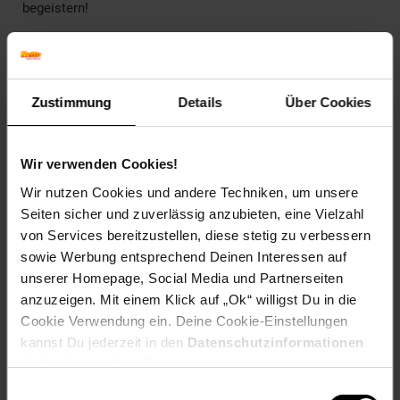
begeistern!
______________________________________________________
Technische Daten
Zustimmung
Details
Über Cookies
Farben
Korpus: Anthrazit
Front: Blaugrau
Wir verwenden Cookies!
Wir nutzen Cookies und andere Techniken, um unsere
Maße
Seiten sicher und zuverlässig anzubieten, eine Vielzahl
200 x 81,6 x 46 cm (BxHxT)
von Services bereitzustellen, diese stetig zu verbessern
Gewicht
sowie Werbung entsprechend Deinen Interessen auf
74,1 kg
unserer Homepage, Social Media und Partnerseiten
anzuzeigen. Mit einem Klick auf „Ok“ willigst Du in die
Material
Cookie Verwendung ein. Deine Cookie-Einstellungen
Spanplatte, 16 mm, melaminharzbeschichtet
kannst Du jederzeit in den
Datenschutzinformationen
ändern bzw. widerrufen.
______________________________________________________
Einwilligungsauswahl