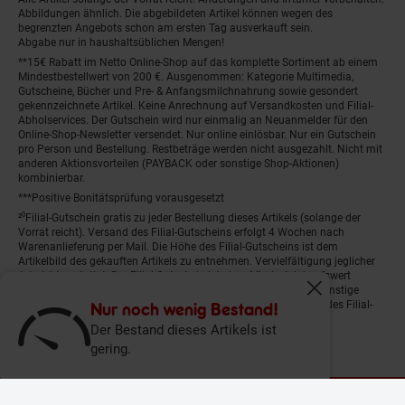
Abbildungen ähnlich. Die abgebildeten Artikel können wegen des
begrenzten Angebots schon am ersten Tag ausverkauft sein.
Abgabe nur in haushaltsüblichen Mengen!
**15€ Rabatt im Netto Online-Shop auf das komplette Sortiment ab einem
Mindestbestellwert von 200 €. Ausgenommen: Kategorie Multimedia,
Gutscheine, Bücher und Pre- & Anfangsmilchnahrung sowie gesondert
gekennzeichnete Artikel. Keine Anrechnung auf Versandkosten und Filial-
Abholservices. Der Gutschein wird nur einmalig an Neuanmelder für den
Online-Shop-Newsletter versendet. Nur online einlösbar. Nur ein Gutschein
pro Person und Bestellung. Restbeträge werden nicht ausgezahlt. Nicht mit
anderen Aktionsvorteilen (PAYBACK oder sonstige Shop-Aktionen)
kombinierbar.
***Positive Bonitätsprüfung vorausgesetzt
²⁰Filial-Gutschein gratis zu jeder Bestellung dieses Artikels (solange der
Vorrat reicht). Versand des Filial-Gutscheins erfolgt 4 Wochen nach
Warenanlieferung per Mail. Die Höhe des Filial-Gutscheins ist dem
Artikelbild des gekauften Artikels zu entnehmen. Vervielfältigung jeglicher
Art nicht gestattet. Der Filial-Gutschein ist ohne Mindesteinkaufswert
einlösbar. Nicht mit anderen Aktionsvorteilen (PAYBACK oder sonstige
Fenster schliess
Shop-Aktionen) kombinierbar. Der jeweilige Gültigkeitszeitraum des Filial-
Nur noch wenig Bestand!
Gutscheins ist darauf vermerkt.
Der Bestand dieses Artikels ist
gering.
© Netto Marken-Discount Stiftung & Co. KG |