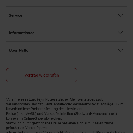
Service
Informationen
Über Netto
Vertrag widerrufen
*Alle Preise in Euro (€) inkl. gesetzlicher Mehrwertsteuer, zzgl.
Fußnoten
Versandkosten
und zzgl. evtl. anfallender Versandkostenzuschläge. UVP:
Unverbindliche Preisempfehlung des Herstellers.
Preise (inkl. MwSt.) und Verkaufseinheiten (Stückzahl/Mengeneinheit)
können im Online-Shop abweichen.
Statt- und durchgestrichene Preise beziehen sich auf unseren zuvor
geforderten Verkaufspreis.
Alle Artikel solange der Vorrat reicht! Änderungen und Irrtümer vorbehalten.