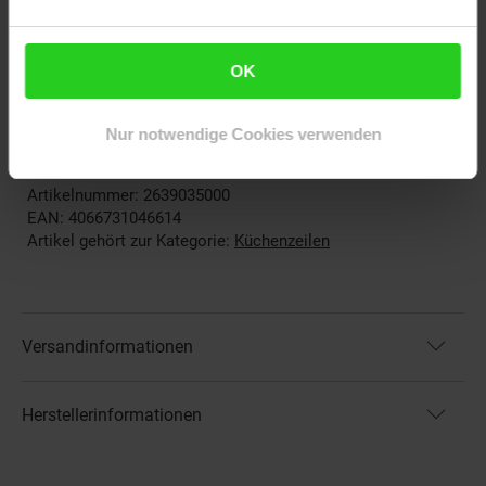
________________________________________________
Lieferumfang
OK
• 1x Küche als Bausatz
Nur notwendige Cookies verwenden
Dekoration nicht im Lieferumfang
Artikelnummer: 2639035000
EAN: 4066731046614
Artikel gehört zur Kategorie:
Küchenzeilen
Versandinformationen
Herstellerinformationen