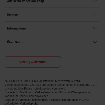
Zahlarten im Online-Shop
Service
Informationen
Über Netto
Vertrag widerrufen
*Alle Preise in Euro (€) inkl. gesetzlicher Mehrwertsteuer, zzgl.
Fußnoten
Versandkosten
und zzgl. evtl. anfallender Versandkostenzuschläge. UVP:
Unverbindliche Preisempfehlung des Herstellers.
Preise (inkl. MwSt.) und Verkaufseinheiten (Stückzahl/Mengeneinheit)
können im Online-Shop abweichen.
Statt- und durchgestrichene Preise beziehen sich auf unseren zuvor
geforderten Verkaufspreis.