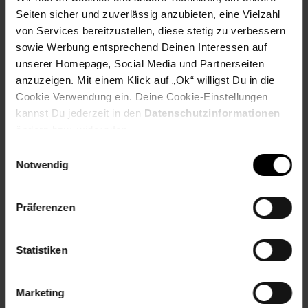
Füße: 9,5 - 13 cm (H)
Seiten sicher und zuverlässig anzubieten, eine Vielzahl
Arbeitsfläche: 81 - 86 cm (H)
von Services bereitzustellen, diese stetig zu verbessern
sowie Werbung entsprechend Deinen Interessen auf
Gewicht
unserer Homepage, Social Media und Partnerseiten
Gesamt: 219 kg
anzuzeigen. Mit einem Klick auf „Ok“ willigst Du in die
Cookie Verwendung ein. Deine Cookie-Einstellungen
Material
kannst Du jederzeit in den
Datenschutzinformationen
Korpus, Blende: Spanplatte, 16 mm, furniert
Griffe, Füße: Kunststoff
ändern bzw. widerrufen.
Einwilligungsauswahl
Ausstattung
Notwendig
- 1x Mikrowellenumbauschrank 60 cm
- 1x Apothekerhochschrank 60 cm
- 1x Schubunterschrank 60 cm
Präferenzen
- 1x Spülenunterschrank 80 cm
- 1x Schubladenunterschrank 60 cm
- 1x Geschirrspülerblende 60 cm
Statistiken
- 1x Hängeglasschrank 60 cm
- 1x Hängeschrank 80 cm
- 1x Hängeglasschrank 80 cm
Marketing