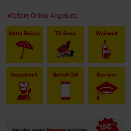
Fußzeile
Weitere Online-Angebote
Netto Reisen
TV-Shop
Weinwelt
Rezeptwelt
NettoKOM
Karriere
15€
**
Newsletter Anmeldung
Abonniere unseren
Newsletter
und sichere