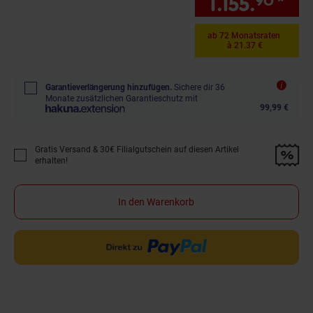
1.155.
*
nur
90
ab 72 Monatsraten
à 21.37 €
Garantieverlängerung hinzufügen.
Sichere dir 36
Monate zusätzlichen Garantieschutz mit
99,99 €
Gratis Versand & 30€ Filialgutschein auf diesen Artikel
Promotion "Gratis Versand &amp; 30€ Filialgutschein auf diesen Artikel 
erhalten!
In den Warenkorb