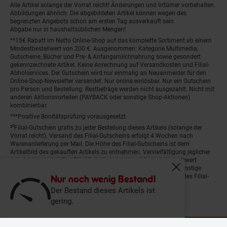
Alle Artikel solange der Vorrat reicht! Änderungen und Irrtümer vorbehalten.
Abbildungen ähnlich. Die abgebildeten Artikel können wegen des
begrenzten Angebots schon am ersten Tag ausverkauft sein.
Abgabe nur in haushaltsüblichen Mengen!
**15€ Rabatt im Netto Online-Shop auf das komplette Sortiment ab einem
Mindestbestellwert von 200 €. Ausgenommen: Kategorie Multimedia,
Gutscheine, Bücher und Pre- & Anfangsmilchnahrung sowie gesondert
gekennzeichnete Artikel. Keine Anrechnung auf Versandkosten und Filial-
Abholservices. Der Gutschein wird nur einmalig an Neuanmelder für den
Online-Shop-Newsletter versendet. Nur online einlösbar. Nur ein Gutschein
pro Person und Bestellung. Restbeträge werden nicht ausgezahlt. Nicht mit
anderen Aktionsvorteilen (PAYBACK oder sonstige Shop-Aktionen)
kombinierbar.
***Positive Bonitätsprüfung vorausgesetzt
²⁰Filial-Gutschein gratis zu jeder Bestellung dieses Artikels (solange der
Vorrat reicht). Versand des Filial-Gutscheins erfolgt 4 Wochen nach
Warenanlieferung per Mail. Die Höhe des Filial-Gutscheins ist dem
Artikelbild des gekauften Artikels zu entnehmen. Vervielfältigung jeglicher
Art nicht gestattet. Der Filial-Gutschein ist ohne Mindesteinkaufswert
einlösbar. Nicht mit anderen Aktionsvorteilen (PAYBACK oder sonstige
Fenster schliess
Shop-Aktionen) kombinierbar. Der jeweilige Gültigkeitszeitraum des Filial-
Nur noch wenig Bestand!
Gutscheins ist darauf vermerkt.
Der Bestand dieses Artikels ist
gering.