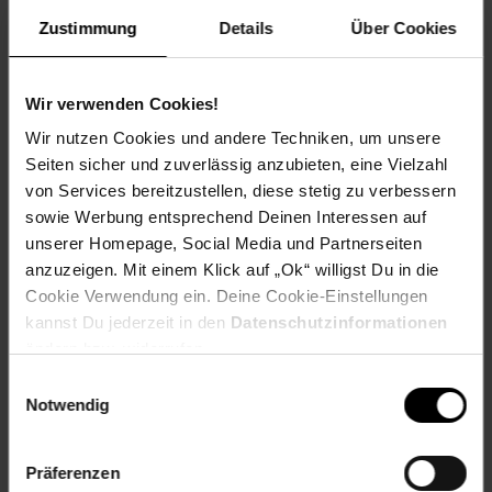
Marmor-Weiß
Zustimmung
Details
Über Cookies
Maße
100 x 2,8 x 60 cm (BxHxT)
Wir verwenden Cookies!
Gewicht
Wir nutzen Cookies und andere Techniken, um unsere
10,21 kg
Seiten sicher und zuverlässig anzubieten, eine Vielzahl
von Services bereitzustellen, diese stetig zu verbessern
Material
sowie Werbung entsprechend Deinen Interessen auf
Spanplatte, 28 mm
unserer Homepage, Social Media und Partnerseiten
anzuzeigen. Mit einem Klick auf „Ok“ willigst Du in die
______________________________________________________
Cookie Verwendung ein. Deine Cookie-Einstellungen
Lieferumfang
kannst Du jederzeit in den
Datenschutzinformationen
ändern bzw. widerrufen.
• 1 Küchenarbeitsplatte inkl. Montagematerial und -
Einwilligungsauswahl
anleitung
Notwendig
Dekoration nicht im Lieferumfang
Präferenzen
Artikelnummer: 2642004000