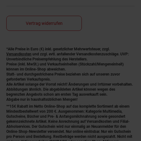
Vertrag widerrufen
*Alle Preise in Euro (€) inkl. gesetzlicher Mehrwertsteuer, zzgl.
Fußnoten
Versandkosten
und zzgl. evtl. anfallender Versandkostenzuschläge. UVP:
Unverbindliche Preisempfehlung des Herstellers.
Preise (inkl. MwSt.) und Verkaufseinheiten (Stückzahl/Mengeneinheit)
können im Online-Shop abweichen.
Statt- und durchgestrichene Preise beziehen sich auf unseren zuvor
geforderten Verkaufspreis.
Alle Artikel solange der Vorrat reicht! Änderungen und Irrtümer vorbehalten.
Abbildungen ähnlich. Die abgebildeten Artikel können wegen des
begrenzten Angebots schon am ersten Tag ausverkauft sein.
Abgabe nur in haushaltsüblichen Mengen!
**15€ Rabatt im Netto Online-Shop auf das komplette Sortiment ab einem
Mindestbestellwert von 200 €. Ausgenommen: Kategorie Multimedia,
Gutscheine, Bücher und Pre- & Anfangsmilchnahrung sowie gesondert
gekennzeichnete Artikel. Keine Anrechnung auf Versandkosten und Filial-
Abholservices. Der Gutschein wird nur einmalig an Neuanmelder für den
Online-Shop-Newsletter versendet. Nur online einlösbar. Nur ein Gutschein
pro Person und Bestellung. Restbeträge werden nicht ausgezahlt. Nicht mit