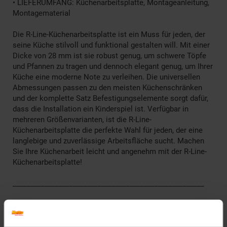
• LIEFERUMFANG: Küchenarbeitsplatte, Montageanleitung,
Montagematerial
Die R-Line-Küchenarbeitsplatte ist ein Muss für jeden, der
seine Küche stilvoll und funktional gestalten will. Mit einer
Dicke von 28 mm ist sie robust genug, um schwere Töpfe
und Pfannen zu tragen und dennoch elegant genug, um Ihrer
Küche eine moderne Note zu verleihen. Die universellen
Abmessungen passen zu den meisten Küchenschränken
und der komplette Satz Befestigungselemente sorgt dafür,
dass die Installation ein Kinderspiel ist. Verfügbar in
mehreren Größenvarianten, ist die R-Line-
Küchenarbeitsplatte die perfekte Wahl für jeden, der eine
langlebige und zuverlässige Arbeitsfläche sucht. Machen
Sie Ihre Küchenarbeit leicht und angenehm mit der R-Line-
Küchenarbeitsplatte!
______________________________________________________
Technische Daten
Farbe