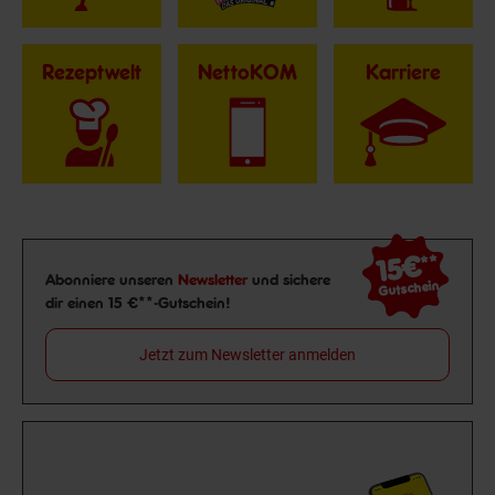
Rezeptwelt
NettoKOM
Karriere
15€
**
Newsletter Anmeldung
Abonniere unseren
Newsletter
und sichere
Gutschein
dir einen 15 €**-Gutschein!
Jetzt zum Newsletter anmelden