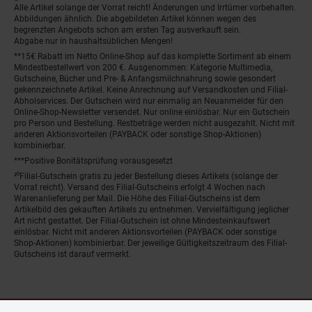
Alle Artikel solange der Vorrat reicht! Änderungen und Irrtümer vorbehalten.
Abbildungen ähnlich. Die abgebildeten Artikel können wegen des
begrenzten Angebots schon am ersten Tag ausverkauft sein.
Abgabe nur in haushaltsüblichen Mengen!
**15€ Rabatt im Netto Online-Shop auf das komplette Sortiment ab einem
Mindestbestellwert von 200 €. Ausgenommen: Kategorie Multimedia,
Gutscheine, Bücher und Pre- & Anfangsmilchnahrung sowie gesondert
gekennzeichnete Artikel. Keine Anrechnung auf Versandkosten und Filial-
Abholservices. Der Gutschein wird nur einmalig an Neuanmelder für den
Online-Shop-Newsletter versendet. Nur online einlösbar. Nur ein Gutschein
pro Person und Bestellung. Restbeträge werden nicht ausgezahlt. Nicht mit
anderen Aktionsvorteilen (PAYBACK oder sonstige Shop-Aktionen)
kombinierbar.
***Positive Bonitätsprüfung vorausgesetzt
²⁰Filial-Gutschein gratis zu jeder Bestellung dieses Artikels (solange der
Vorrat reicht). Versand des Filial-Gutscheins erfolgt 4 Wochen nach
Warenanlieferung per Mail. Die Höhe des Filial-Gutscheins ist dem
Artikelbild des gekauften Artikels zu entnehmen. Vervielfältigung jeglicher
Art nicht gestattet. Der Filial-Gutschein ist ohne Mindesteinkaufswert
einlösbar. Nicht mit anderen Aktionsvorteilen (PAYBACK oder sonstige
Shop-Aktionen) kombinierbar. Der jeweilige Gültigkeitszeitraum des Filial-
Gutscheins ist darauf vermerkt.