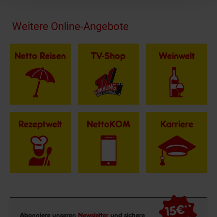
Fußzeile
Weitere Online-Angebote
Netto Reisen
TV-Shop
Weinwelt
Rezeptwelt
NettoKOM
Karriere
15€
**
Newsletter Anmeldung
Abonniere unseren
Newsletter
und sichere