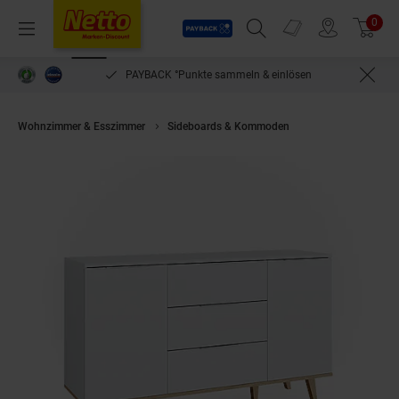
Payback
Prospekte
0
Arti
Menü
Suchfeld einblenden
Filiale finden
Warenkorb
PAYBACK °Punkte sammeln & einlösen
Wohnzimmer & Esszimmer
Sideboards & Kommoden
VICCO Kommode Na