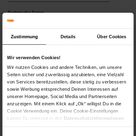
Technische Daten
Farbe(n)
Korpus, Türen (2x), Schubladen (3x): Weiß, matt
Zustimmung
Details
Über Cookies
Bodenplatte, Füße, Fächer (4x): Buche
Griffe: Aluminiumoptik
Maße
Wir verwenden Cookies!
Gesamt: 138 x 82 x 40 cm (BxHxT)
Wir nutzen Cookies und andere Techniken, um unsere
Füße: 15 cm (H)
Seiten sicher und zuverlässig anzubieten, eine Vielzahl
von Services bereitzustellen, diese stetig zu verbessern
Gewicht
sowie Werbung entsprechend Deinen Interessen auf
44,3 kg
unserer Homepage, Social Media und Partnerseiten
Material
anzuzeigen. Mit einem Klick auf „Ok“ willigst Du in die
Korpus, Türen, Schubladen (3x): Spanplatte, 16 mm,
Cookie Verwendung ein. Deine Cookie-Einstellungen
Melaminharzbeschichtung
kannst Du jederzeit in den
Datenschutzinformationen
Füße: Massivholz, 40 mm, Buche
ändern bzw. widerrufen.
Scharniere: Metall
Griffe: Kunststoff
Einwilligungsauswahl