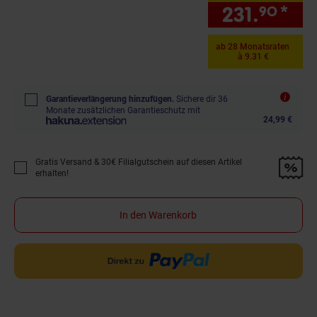
231.
*
nur
90
ab 28 Monatsraten
à 9.31 €
Garantieverlängerung hinzufügen.
Sichere dir 36
Monate zusätzlichen Garantieschutz mit
24,99 €
Gratis Versand & 30€ Filialgutschein auf diesen Artikel
Promotion "Gratis Versand &amp; 30€ Filialgutschein auf diesen Artikel 
erhalten!
In den Warenkorb