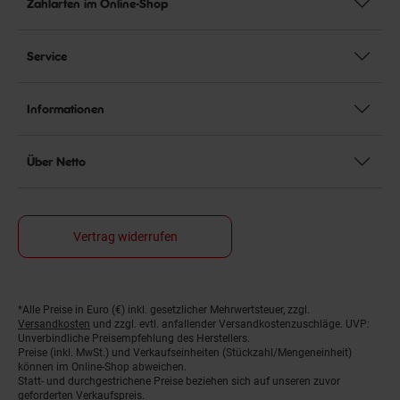
Zahlarten im Online-Shop
Service
Informationen
Über Netto
Vertrag widerrufen
*Alle Preise in Euro (€) inkl. gesetzlicher Mehrwertsteuer, zzgl.
Fußnoten
Versandkosten
und zzgl. evtl. anfallender Versandkostenzuschläge. UVP:
Unverbindliche Preisempfehlung des Herstellers.
Preise (inkl. MwSt.) und Verkaufseinheiten (Stückzahl/Mengeneinheit)
können im Online-Shop abweichen.
Statt- und durchgestrichene Preise beziehen sich auf unseren zuvor
geforderten Verkaufspreis.