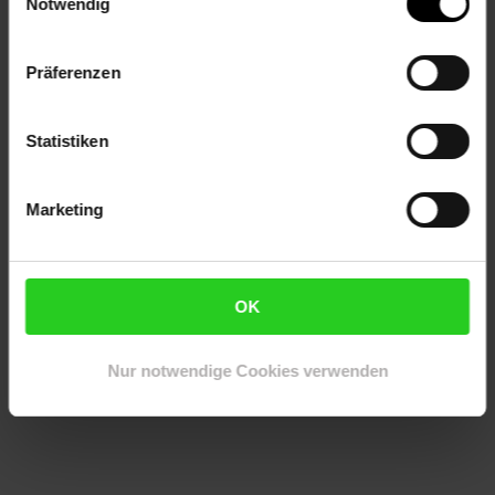
Notwendig
Lieferumfang
Präferenzen
• 1x Kommode
Dekoration nicht im Lieferumfang
Statistiken
Artikelnummer: 2640137000
EAN: 4066731244393
Marketing
Artikel gehört zur Kategorie:
Sideboards & Kommoden
OK
Versandinformationen
Nur notwendige Cookies verwenden
Herstellerinformationen