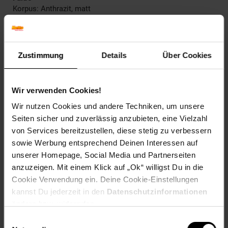
Korpus: Anthrazit, matt
Rückwand und Schubladen (innen): Anthrazit, matt
Maße
gesamt: 40,2 x 53,6 x 48 cm (BxHxT)
Zustimmung
Details
Über Cookies
Schubladen: 30 x 14 x 40 cm (BxHxT)
Schubladen Front: 36,2 x 22,5 cm (BxH)
Wir verwenden Cookies!
Gewicht
18 kg
Wir nutzen Cookies und andere Techniken, um unsere
Seiten sicher und zuverlässig anzubieten, eine Vielzahl
Material
von Services bereitzustellen, diese stetig zu verbessern
Korpus: Spanplatte, 16 mm, Melaminharzbeschichtung
sowie Werbung entsprechend Deinen Interessen auf
Rückwand: Holzfaserplatte, 3 mm
unserer Homepage, Social Media und Partnerseiten
Füße: Kunststoff
anzuzeigen. Mit einem Klick auf „Ok“ willigst Du in die
Türscharniere: Metall
Cookie Verwendung ein. Deine Cookie-Einstellungen
Sonstiges
kannst Du jederzeit in den
Datenschutzinformationen
- Rollenführungen mit Teilauszug für Schubladen
ändern bzw. widerrufen.
Einwilligungsauswahl
________________________________________________