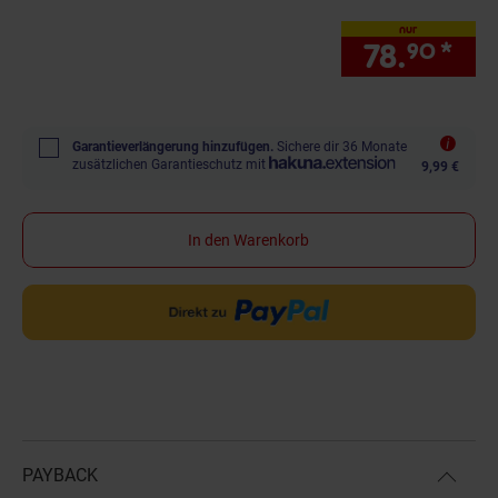
nur
78.
*
nur
90
Garantieverlängerung hinzufügen.
Sichere dir 36 Monate
zusätzlichen Garantieschutz mit
9,99 €
In den Warenkorb
PAYBACK