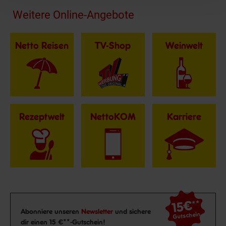
Fußzeile
Weitere Online-Angebote
Netto Reisen
TV-Shop
Weinwelt
Rezeptwelt
NettoKOM
Karriere
15€
**
Newsletter Anmeldung
Abonniere unseren
Newsletter
und sichere
Gutschein
dir einen 15 €**-Gutschein!