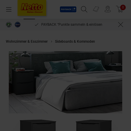
Payback
Prospekte
0
Arti
Menü
Suchfeld einblenden
Filiale finden
Warenkorb
PAYBACK °Punkte sammeln & einlösen
Wohnzimmer & Esszimmer
Sideboards & Kommoden
Vicco Kommode Na