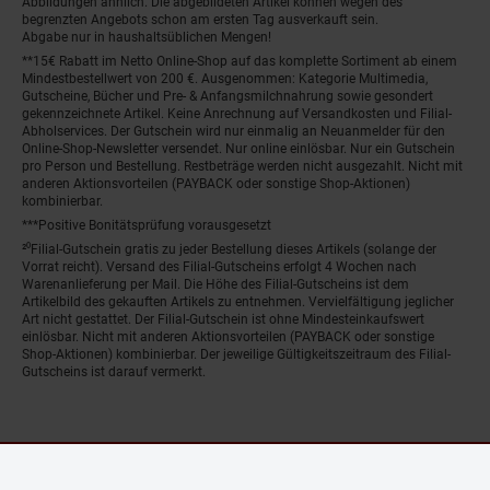
Abbildungen ähnlich. Die abgebildeten Artikel können wegen des
begrenzten Angebots schon am ersten Tag ausverkauft sein.
Abgabe nur in haushaltsüblichen Mengen!
**15€ Rabatt im Netto Online-Shop auf das komplette Sortiment ab einem
Mindestbestellwert von 200 €. Ausgenommen: Kategorie Multimedia,
Gutscheine, Bücher und Pre- & Anfangsmilchnahrung sowie gesondert
gekennzeichnete Artikel. Keine Anrechnung auf Versandkosten und Filial-
Abholservices. Der Gutschein wird nur einmalig an Neuanmelder für den
Online-Shop-Newsletter versendet. Nur online einlösbar. Nur ein Gutschein
pro Person und Bestellung. Restbeträge werden nicht ausgezahlt. Nicht mit
anderen Aktionsvorteilen (PAYBACK oder sonstige Shop-Aktionen)
kombinierbar.
***Positive Bonitätsprüfung vorausgesetzt
²⁰Filial-Gutschein gratis zu jeder Bestellung dieses Artikels (solange der
Vorrat reicht). Versand des Filial-Gutscheins erfolgt 4 Wochen nach
Warenanlieferung per Mail. Die Höhe des Filial-Gutscheins ist dem
Artikelbild des gekauften Artikels zu entnehmen. Vervielfältigung jeglicher
Art nicht gestattet. Der Filial-Gutschein ist ohne Mindesteinkaufswert
einlösbar. Nicht mit anderen Aktionsvorteilen (PAYBACK oder sonstige
Shop-Aktionen) kombinierbar. Der jeweilige Gültigkeitszeitraum des Filial-
Gutscheins ist darauf vermerkt.
© Netto Marken-Discount Stiftung & Co. KG |