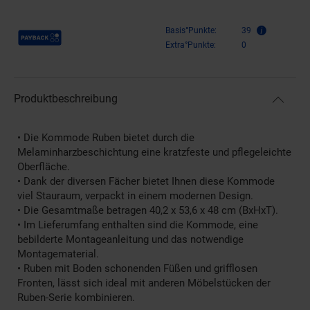
Payback Punkte
Basis°Punkte:
39
Extra°Punkte:
0
Produktbeschreibung
• Die Kommode Ruben bietet durch die
Melaminharzbeschichtung eine kratzfeste und pflegeleichte
Oberfläche.
• Dank der diversen Fächer bietet Ihnen diese Kommode
viel Stauraum, verpackt in einem modernen Design.
• Die Gesamtmaße betragen 40,2 x 53,6 x 48 cm (BxHxT).
• Im Lieferumfang enthalten sind die Kommode, eine
bebilderte Montageanleitung und das notwendige
Montagematerial.
• Ruben mit Boden schonenden Füßen und grifflosen
Fronten, lässt sich ideal mit anderen Möbelstücken der
Ruben-Serie kombinieren.