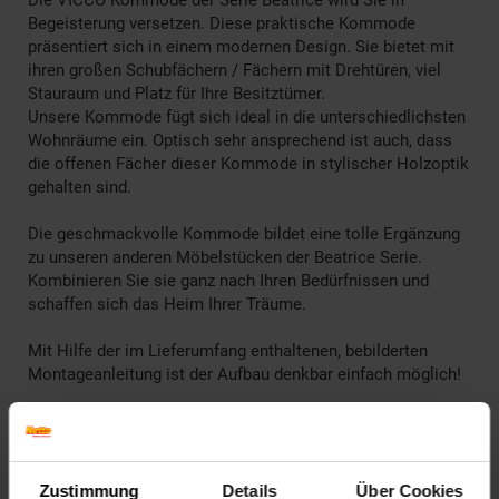
Die VICCO Kommode der Serie Beatrice wird Sie in
Begeisterung versetzen. Diese praktische Kommode
präsentiert sich in einem modernen Design. Sie bietet mit
ihren großen Schubfächern / Fächern mit Drehtüren, viel
Stauraum und Platz für Ihre Besitztümer.
Unsere Kommode fügt sich ideal in die unterschiedlichsten
Wohnräume ein. Optisch sehr ansprechend ist auch, dass
die offenen Fächer dieser Kommode in stylischer Holzoptik
gehalten sind.
Die geschmackvolle Kommode bildet eine tolle Ergänzung
zu unseren anderen Möbelstücken der Beatrice Serie.
Kombinieren Sie sie ganz nach Ihren Bedürfnissen und
schaffen sich das Heim Ihrer Träume.
Mit Hilfe der im Lieferumfang enthaltenen, bebilderten
Montageanleitung ist der Aufbau denkbar einfach möglich!
________________________________________________
Technische Daten
Zustimmung
Details
Über Cookies