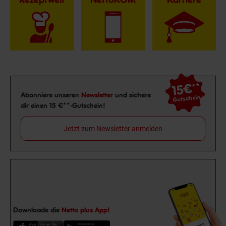
15€
**
Newsletter Anmeldung
Abonniere unseren
Newsletter
und sichere
Gutschein
dir einen 15 €**-Gutschein!
Jetzt zum Newsletter anmelden
Downloade die
Netto plus App!