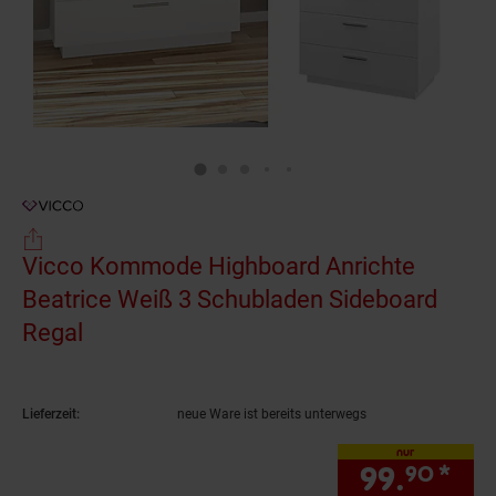
Vicco Kommode Highboard Anrichte
Beatrice Weiß 3 Schubladen Sideboard
Regal
(Produkt aktuell ausverkauft)
Lieferzeit:
neue Ware ist bereits unterwegs
nur
99.
*
nur
90