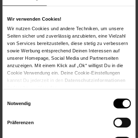
Farbe(n)
Korpus: Weiß / Sonoma
Wir verwenden Cookies!
Maße
Wir nutzen Cookies und andere Techniken, um unsere
gesamt: 79,6 x 88 x 42 (BxHxT)
Seiten sicher und zuverlässig anzubieten, eine Vielzahl
Gewicht
von Services bereitzustellen, diese stetig zu verbessern
38,9 kg
sowie Werbung entsprechend Deinen Interessen auf
unserer Homepage, Social Media und Partnerseiten
Material
anzuzeigen. Mit einem Klick auf „Ok“ willigst Du in die
Korpus: Spanplatte, 16 mm, Melaminharzbeschichtung
Cookie Verwendung ein. Deine Cookie-Einstellungen
kannst Du jederzeit in den
Datenschutzinformationen
________________________________________________
ändern bzw. widerrufen.
Lieferumfang
Einwilligungsauswahl
• 1x Kommode
Notwendig
Dekoration nicht im Lieferumfang
Präferenzen
Artikelnummer: 2637856000
EAN: 4251421970311