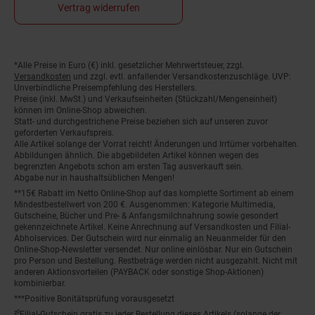
Vertrag widerrufen
*Alle Preise in Euro (€) inkl. gesetzlicher Mehrwertsteuer, zzgl.
Fußnoten
Versandkosten
und zzgl. evtl. anfallender Versandkostenzuschläge. UVP:
Unverbindliche Preisempfehlung des Herstellers.
Preise (inkl. MwSt.) und Verkaufseinheiten (Stückzahl/Mengeneinheit)
können im Online-Shop abweichen.
Statt- und durchgestrichene Preise beziehen sich auf unseren zuvor
geforderten Verkaufspreis.
Alle Artikel solange der Vorrat reicht! Änderungen und Irrtümer vorbehalten.
Abbildungen ähnlich. Die abgebildeten Artikel können wegen des
begrenzten Angebots schon am ersten Tag ausverkauft sein.
Abgabe nur in haushaltsüblichen Mengen!
**15€ Rabatt im Netto Online-Shop auf das komplette Sortiment ab einem
Mindestbestellwert von 200 €. Ausgenommen: Kategorie Multimedia,
Gutscheine, Bücher und Pre- & Anfangsmilchnahrung sowie gesondert
gekennzeichnete Artikel. Keine Anrechnung auf Versandkosten und Filial-
Abholservices. Der Gutschein wird nur einmalig an Neuanmelder für den
Online-Shop-Newsletter versendet. Nur online einlösbar. Nur ein Gutschein
pro Person und Bestellung. Restbeträge werden nicht ausgezahlt. Nicht mit
anderen Aktionsvorteilen (PAYBACK oder sonstige Shop-Aktionen)
kombinierbar.
***Positive Bonitätsprüfung vorausgesetzt
²⁰Filial-Gutschein gratis zu jeder Bestellung dieses Artikels (solange der