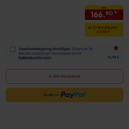
nur
166.
*
nur
90
ab 20 Monatsraten
à 9.08 €
Garantieverlängerung hinzufügen.
Sichere dir 36
Monate zusätzlichen Garantieschutz mit
14,99 €
In den Warenkorb