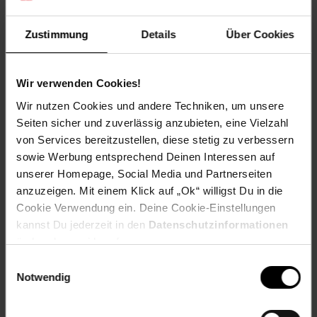
Technische Daten
Zustimmung
Details
Über Cookies
Farbe
Weiß
Wir verwenden Cookies!
Maße
Wir nutzen Cookies und andere Techniken, um unsere
120 x 78,5 x 39 cm (BxHxT)
Seiten sicher und zuverlässig anzubieten, eine Vielzahl
Gewicht
von Services bereitzustellen, diese stetig zu verbessern
38,5 kg
sowie Werbung entsprechend Deinen Interessen auf
unserer Homepage, Social Media und Partnerseiten
Material
anzuzeigen. Mit einem Klick auf „Ok“ willigst Du in die
Korpus: Spanplatte, 15 mm, harzbeschichtet
Cookie Verwendung ein. Deine Cookie-Einstellungen
kannst Du jederzeit in den
Datenschutzinformationen
______________________________________________________
ändern bzw. widerrufen.
Lieferumfang
Einwilligungsauswahl
Notwendig
• 1 Kommode inkl. Montagematerial und -anleitung
Dekoration nicht im Lieferumfang