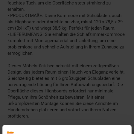
feuchtes Tuch, um die Oberfläche stets strahlend zu
erhalten.
• PRODUKTMAßE: Diese Kommode mit Schubladen, auch
als Highboard oder Anrichte nutzbar, misst 120 x 78,5 x 39
cm (BxHxT) und wiegt 38,5 kg. Perfekt für jeden Raum.
• LIEFERUMFANG: Sie erhalten die Schlafzimmerkommode
komplett mit Montagematerial und -anleitung, um eine
problemlose und schnelle Aufstellung in Ihrem Zuhause zu
ermöglichen.
Dieses Möbelstück beeindruckt mit einem zeitgemäßen
Design, das jedem Raum einen Hauch von Eleganz verleiht.
Gleichzeitig bietet es mit 6 großzügigen Schubladen eine
hervorragende Lösung für Ihren Aufbewahrungsbedarf. Die
Oberfläche dieses Highboards erfordert nur minimale
Pflege, um ihre Schönheit zu bewahren. Mit einer
unkomplizierten Montage können Sie diese Anrichte im
Handumdrehen platzieren und sofort von ihrem Nutzen
profitieren.
______________________________________________________