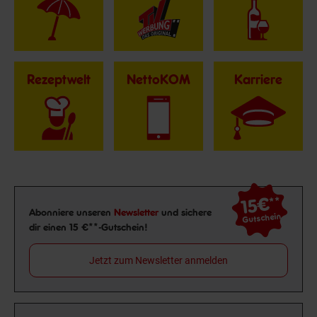
Rezeptwelt
NettoKOM
Karriere
15€
**
Newsletter Anmeldung
Abonniere unseren
Newsletter
und sichere
Gutschein
dir einen 15 €**-Gutschein!
Jetzt zum Newsletter anmelden