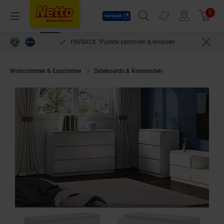
Payback
Prospekte
0
Arti
Menü
Suchfeld einblenden
Filiale finden
Warenkorb
PAYBACK °Punkte sammeln & einlösen
Wohnzimmer & Esszimmer
Sideboards & Kommoden
Vicco Kommode Cal