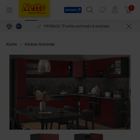
Payback
Prospekte
0
Arti
Menü
Suchfeld einblenden
Filiale finden
Warenkorb
PAYBACK °Punkte sammeln & einlösen
Küche
Küchen-Schränke
Vicco Glashängeschrank Küchenschrank Küch