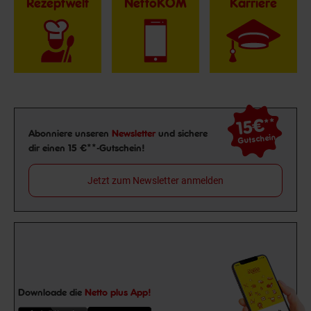
Rezeptwelt
NettoKOM
Karriere
15€
**
Newsletter Anmeldung
Abonniere unseren
Newsletter
und sichere
Gutschein
dir einen 15 €**-Gutschein!
Jetzt zum Newsletter anmelden
Downloade die
Netto plus App!