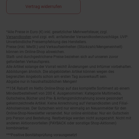
Vertrag widerrufen
*Alle Preise in Euro (€) inkl. gesetzlicher Mehrwertsteuer, zzgl.
Fußnoten
Versandkosten
und zzgl. evtl. anfallender Versandkostenzuschläge. UVP:
Unverbindliche Preisempfehlung des Herstellers.
Preise (inkl. MwSt.) und Verkaufseinheiten (Stückzahl/Mengeneinheit)
können im Online-Shop abweichen.
Statt- und durchgestrichene Preise beziehen sich auf unseren zuvor
geforderten Verkaufspreis.
Alle Artikel solange der Vorrat reicht! Änderungen und Irrtümer vorbehalten.
Abbildungen ähnlich. Die abgebildeten Artikel können wegen des
begrenzten Angebots schon am ersten Tag ausverkauft sein.
Abgabe nur in haushaltsüblichen Mengen!
**15€ Rabatt im Netto Online-Shop auf das komplette Sortiment ab einem
Mindestbestellwert von 200 €. Ausgenommen: Kategorie Multimedia,
Gutscheine, Bücher und Pre- & Anfangsmilchnahrung sowie gesondert
gekennzeichnete Artikel. Keine Anrechnung auf Versandkosten und Filial-
Abholservices. Der Gutschein wird nur einmalig an Neuanmelder für den
Online-Shop-Newsletter versendet. Nur online einlösbar. Nur ein Gutschein
pro Person und Bestellung. Restbeträge werden nicht ausgezahlt. Nicht mit
anderen Aktionsvorteilen (PAYBACK oder sonstige Shop-Aktionen)
kombinierbar.
***Positive Bonitätsprüfung vorausgesetzt