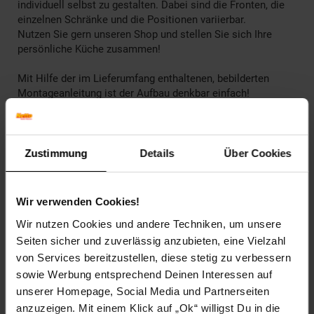
individuell selbst zu gestalten. Dabei sind die Fronten, die
einzelnen Schränke und die Positionen variierbar.
Nutzen Sie gern unseren Shop und stellen Sie sich Ihre
persönliche Küche zusammen!
Mit Hilfe der im Lieferumfang enthaltenen, bebilderten
Montageanleitung ist der Aufbau denkbar einfach!
________________________________________________
Technische Daten
Zustimmung
Details
Über Cookies
Farben
Korpus: Anthrazit, matt
Wir verwenden Cookies!
Front: Rot, matt
Wir nutzen Cookies und andere Techniken, um unsere
Maße
Seiten sicher und zuverlässig anzubieten, eine Vielzahl
Gesamt: 40 x 60 x 31 cm (BxHxT)
von Services bereitzustellen, diese stetig zu verbessern
sowie Werbung entsprechend Deinen Interessen auf
Gewicht
unserer Homepage, Social Media und Partnerseiten
7,5 kg
anzuzeigen. Mit einem Klick auf „Ok“ willigst Du in die