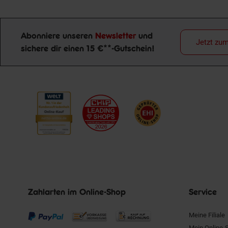
Abonniere unseren
Newsletter
und
Jetzt zu
sichere dir einen 15 €**-Gutschein!
Newsletter Anmeldung
Zahlarten im Online-Shop
Service
Meine Filiale
Mein Online-