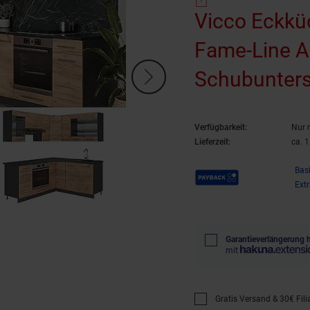
Vicco Eckkü
Fame-Line A
Schubunters
Eckuntersc
Verfügbarkeit:
Nur 
Hängeglass
Lieferzeit:
ca. 
Payback Punkte
Bas
Ext
Garantieverlängerung 
mit
Gratis Versand & 30€ Filia
Promotion "Gratis Versan