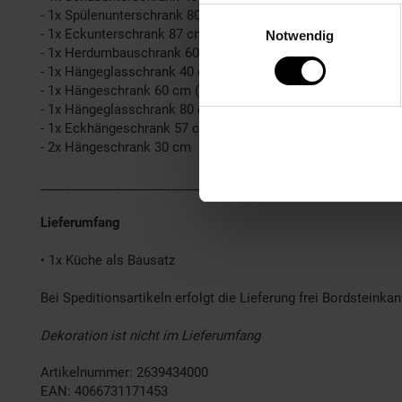
Einwilligungsauswahl
- 1x Spülenunterschrank 80 cm
- 1x Eckunterschrank 87 cm
Notwendig
- 1x Herdumbauschrank 60 cm
- 1x Hängeglasschrank 40 cm
- 1x Hängeschrank 60 cm (flach)
- 1x Hängeglasschrank 80 cm
- 1x Eckhängeschrank 57 cm
- 2x Hängeschrank 30 cm
________________________________________________
Lieferumfang
• 1x Küche als Bausatz
Bei Speditionsartikeln erfolgt die Lieferung frei Bordsteinkan
Dekoration ist nicht im Lieferumfang
Artikelnummer: 2639434000
EAN: 4066731171453