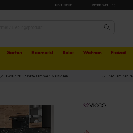
Über Netto
Verantwortung
Garten
Baumarkt
Solar
Wohnen
Freizeit
PAYBACK °Punkte sammeln & einlösen
bequem per Re
chenzeile Einbauküche Fame-Line Anthrazit Eiche 190 cm modern Schubunterschr