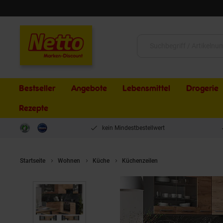
Schließen
Suche:
Bestseller
Angebote
Lebensmittel
Drogerie
Rezepte
kein Mindestbestellwert
Startseite
Wohnen
Küche
Küchenzeilen
Vicco Eckküche Kü