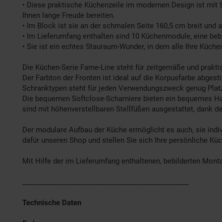
• Diese praktische Küchenzeile im modernen Design ist mit 
Ihnen lange Freude bereiten.
• Im Block ist sie an der schmalen Seite 160,5 cm breit und 
• Im Lieferumfang enthalten sind 10 Küchenmodule, eine beb
• Sie ist ein echtes Stauraum-Wunder, in dem alle Ihre Küch
Die Küchen-Serie Fame-Line steht für zeitgemäße und prakti
Der Farbton der Fronten ist ideal auf die Korpusfarbe abge
Schranktypen steht für jeden Verwendungszweck genug Plat
Die bequemen Softclose-Scharniere bieten ein bequemes Ha
sind mit höhenverstellbaren Stellfüßen ausgestattet, dank
Der modulare Aufbau der Küche ermöglicht es auch, sie indivi
dafür unseren Shop und stellen Sie sich Ihre persönliche K
Mit Hilfe der im Lieferumfang enthaltenen, bebilderten Mont
________________________________________________
Technische Daten