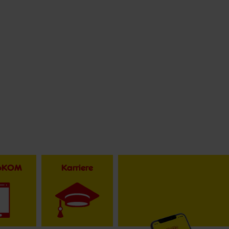
toKOM
Karriere