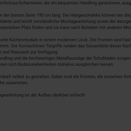
Softclose-Scharnieren, die ein bequemes Handling garantieren, aus
an der breiten Seite 190 cm lang. Die Hängeschränke können bei dies
ilderte und leicht verständliche Montageanleitung sowie die dazug
enutensilien Platz finden und sie kann nach Belieben mit anderen Mo
sche Küchenmodule in einem modernen Look. Die Fronten sind fast 
stimmt. Die formschönen Türgriffe runden das Gesamtbild dieser Kü
z und Stauraum zur Verfügung.
ndling und die hochwertigen Metallauszüge der Schubladen sorgen 
 denen sich Bodenunebenheiten mühelos ausgleichen lassen.
duell selbst zu gestalten. Dabei sind die Fronten, die einzelnen Sc
üche zusammen.
ageanleitung ist der Aufbau denkbar einfach!