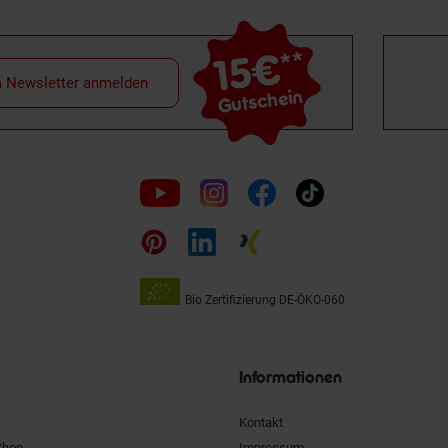
15€
**
m Newsletter anmelden
Gutschein
Folge
uns
auf
Bio Zertifizierung
DE-ÖKO-060
Unsere
Siegel
Informationen
Kontakt
Shop
Impressum