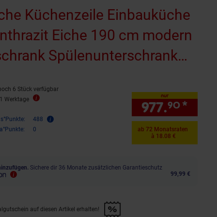
che Küchenzeile Einbauküche
nthrazit Eiche 190 cm modern
chrank Spülenunterschrank
hrank Herdumbauschrank
noch 6 Stück verfügbar
chrank Hängeschrank
nur
11 Werktage
977.
*
nur 
90
is°Punkte:
488
ra°Punkte:
0
ab 72 Monatsraten
à 18.08 €
hinzufügen.
Sichere dir 36 Monate zusätzlichen Garantieschutz
99,99 €
lgutschein auf diesen Artikel erhalten!
d &amp; 30€ Filialgutschein auf diesen Artikel erhalten!" anwenden