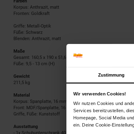
Farben
Korpus: Anthrazit, matt
Fronten: Goldkraft
Griffe: Metall-Optik
Füße: Schwarz
Blenden: Anthrazit, matt
Maße
Gesamt: 160,5 x 190 x 51,6 cm (BxLxT)
Füße: 9,5 - 13 cm (H)
Zustimmung
Gewicht
211,5 kg
Wir verwenden Cookies!
Material
Korpus: Spanplatte, 16 mm, furniert
Wir nutzen Cookies und ander
Front: MDF/Spanplatte, 16 mm
Services bereitzustellen, di
Griffe, Füße: Kunststoff
Homepage, Social Media und P
ein. Deine Cookie-Einstellun
Ausstattung
- 1x Schubunterschrank 40 cm