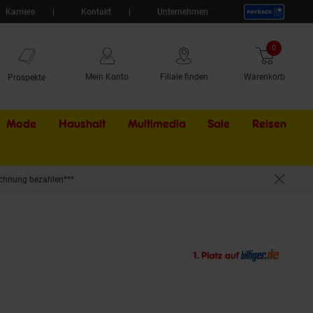
Karriere
Kontakt
Unternehmen
0
Artikel
Mein Konto
Filiale finden
Warenkorb
Prospekte
Mode
Haushalt
Multimedia
Sale
Externer Li
Reisen
chnung bezahlen***
ank Spülenunterschrank Eckunterschrank Herdumbauschrank H