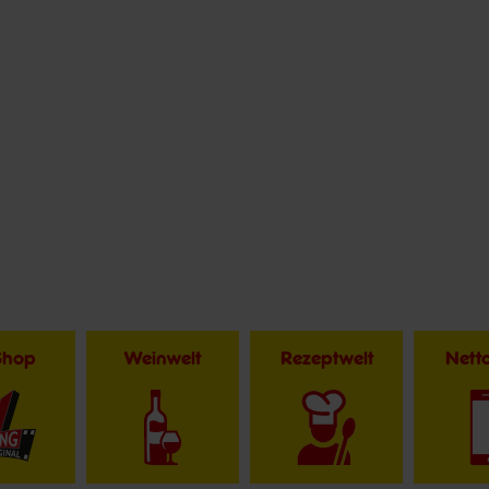
Shop
Weinwelt
Rezeptwelt
Net