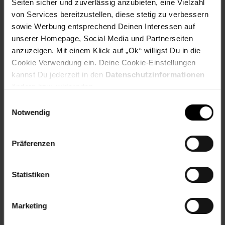
Seiten sicher und zuverlässig anzubieten, eine Vielzahl
______________________________________________________
von Services bereitzustellen, diese stetig zu verbessern
sowie Werbung entsprechend Deinen Interessen auf
Lieferumfang
unserer Homepage, Social Media und Partnerseiten
anzuzeigen. Mit einem Klick auf „Ok“ willigst Du in die
• 1 Couchtisch inkl. Montagematerial und -anleitung
Cookie Verwendung ein. Deine Cookie-Einstellungen
Dekoration ist nicht im Lieferumfang
kannst Du jederzeit in den
Datenschutzinformationen
ändern bzw. widerrufen.
Artikelnummer: 2640364000
Einwilligungsauswahl
EAN: 4066731259236
Notwendig
Artikel gehört zur Kategorie:
Couchtische
Präferenzen
Versandinformationen
Statistiken
Herstellerinformationen
Marketing