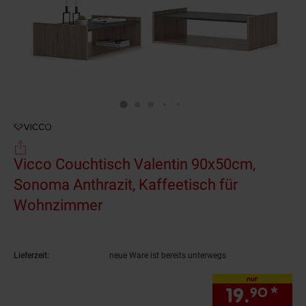
Vicco Couchtisch Valentin 90x50cm,
Sonoma Anthrazit, Kaffeetisch für
Wohnzimmer
(Produkt aktuell ausverkauft)
Lieferzeit:
neue Ware ist bereits unterwegs
nur
19.
*
nur
90