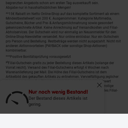
begrenzten Angebots schon am ersten Tag ausverkauft sein.
Abgabe nur in haushaltsüblichen Mengen!
**15€ Rabatt im Netto Online-Shop auf das komplette Sortiment ab einem
Mindestbestellwert von 200 €. Ausgenommen: Kategorie Multimedia,
Gutscheine, Bücher und Pre- & Anfangsmilchnahrung sowie gesondert
gekennzeichnete Artikel. Keine Anrechnung auf Versandkosten und Filial-
Abholservices. Der Gutschein wird nur einmalig an Neuanmelder für den
Online-Shop-Newsletter versendet. Nur online einlösbar. Nur ein Gutschein
pro Person und Bestellung. Restbeträge werden nicht ausgezahlt. Nicht mit
anderen Aktionsvorteilen (PAYBACK oder sonstige Shop-Aktionen)
kombinierbar.
***Positive Bonitätsprüfung vorausgesetzt
²⁰Filial-Gutschein gratis zu jeder Bestellung dieses Artikels (solange der
Vorrat reicht). Versand des Filial-Gutscheins erfolgt 4 Wochen nach
Warenanlieferung per Mail. Die Höhe des Filial-Gutscheins ist dem
Artikelbild des gekauften Artikels zu entnehmen. Vervielfältigung jeglicher
Art nicht gestattet. Der Filial-Gutschein ist ohne Mindesteinkaufswert
einlösbar. Nicht mit anderen Aktionsvorteilen (PAYBACK oder sonstige
Fenster schliess
Shop-Aktionen) kombinierbar. Der jeweilige Gültigkeitszeitraum des Filial-
Nur noch wenig Bestand!
Gutscheins ist darauf vermerkt.
Der Bestand dieses Artikels ist
gering.
© Netto Marken-Discount Stiftung & Co. KG |
Kontakt
|
Datenschutz
|
Impressum