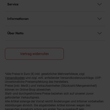
Service
Informationen
Über Netto
Vertrag widerrufen
*Alle Preise in Euro (€) inkl. gesetzlicher Mehrwertsteuer, zzgl.
Fußnoten
Versandkosten
und zzgl. evtl. anfallender Versandkostenzuschläge. UVP:
Unverbindliche Preisempfehlung des Herstellers.
Preise (inkl. MwSt.) und Verkaufseinheiten (Stückzahl/Mengeneinheit)
können im Online-Shop abweichen.
Statt- und durchgestrichene Preise beziehen sich auf unseren zuvor
geforderten Verkaufspreis.
Alle Artikel solange der Vorrat reicht! Änderungen und Irrtümer vorbehalten.
Abbildungen ähnlich. Die abgebildeten Artikel können wegen des
begrenzten Angebots schon am ersten Tag ausverkauft sein.