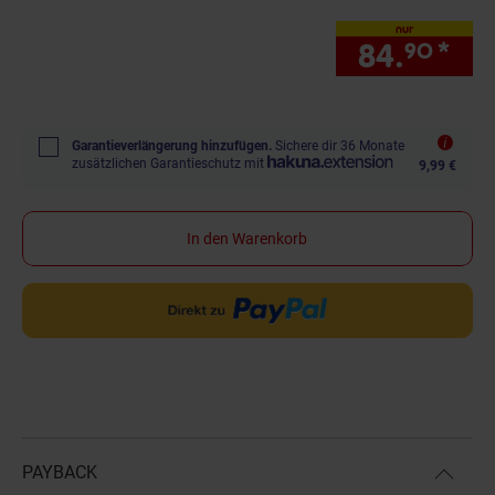
nur
84.
*
nur
90
Garantieverlängerung hinzufügen.
Sichere dir 36 Monate
zusätzlichen Garantieschutz mit
9,99 €
In den Warenkorb
PAYBACK