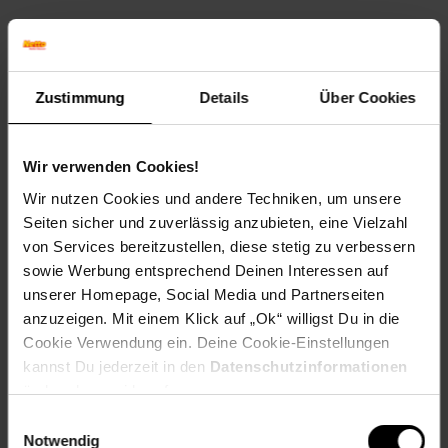
______________________________________________________
Technische Daten
Zustimmung
Details
Über Cookies
Farben
Tischplatte: Schwarz
Gestell: Schwarz
Wir verwenden Cookies!
Maße
Wir nutzen Cookies und andere Techniken, um unsere
Großer Tisch: 77 x 40 cm (ØxH)
Seiten sicher und zuverlässig anzubieten, eine Vielzahl
Kleiner Tisch: 57 x 35 cm (ØxH)
von Services bereitzustellen, diese stetig zu verbessern
Gewicht
sowie Werbung entsprechend Deinen Interessen auf
11,71 kg
unserer Homepage, Social Media und Partnerseiten
anzuzeigen. Mit einem Klick auf „Ok“ willigst Du in die
Material
Cookie Verwendung ein. Deine Cookie-Einstellungen
Tischplatte: Spanplatte, 16 mm, melaminharzbeschichtet
kannst Du jederzeit in den
Datenschutzinformationen
Gestell: Edelstahl
ändern bzw. widerrufen.
______________________________________________________
Einwilligungsauswahl
Notwendig