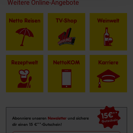
Fußzeile
Weitere Online-Angebote
Netto Reisen
TV-Shop
Weinwelt
Rezeptwelt
NettoKOM
Karriere
15€
**
Newsletter Anmeldung
Abonniere unseren
Newsletter
und sichere
Gutschein
dir einen 15 €**-Gutschein!