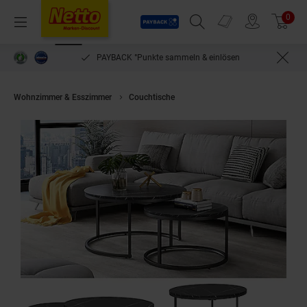
Payback
Prospekte
0
Arti
Menü
Suchfeld einblenden
Filiale finden
Warenkorb
PAYBACK °Punkte sammeln & einlösen
Wohnzimmer & Esszimmer
Couchtische
Vicco Couchtisch Montreal Sc