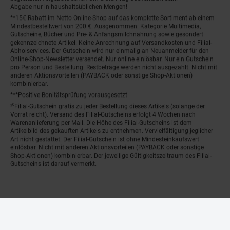
Abgabe nur in haushaltsüblichen Mengen!
**15€ Rabatt im Netto Online-Shop auf das komplette Sortiment ab einem
Mindestbestellwert von 200 €. Ausgenommen: Kategorie Multimedia,
Gutscheine, Bücher und Pre- & Anfangsmilchnahrung sowie gesondert
gekennzeichnete Artikel. Keine Anrechnung auf Versandkosten und Filial-
Abholservices. Der Gutschein wird nur einmalig an Neuanmelder für den
Online-Shop-Newsletter versendet. Nur online einlösbar. Nur ein Gutschein
pro Person und Bestellung. Restbeträge werden nicht ausgezahlt. Nicht mit
anderen Aktionsvorteilen (PAYBACK oder sonstige Shop-Aktionen)
kombinierbar.
***Positive Bonitätsprüfung vorausgesetzt
²⁰Filial-Gutschein gratis zu jeder Bestellung dieses Artikels (solange der
Vorrat reicht). Versand des Filial-Gutscheins erfolgt 4 Wochen nach
Warenanlieferung per Mail. Die Höhe des Filial-Gutscheins ist dem
Artikelbild des gekauften Artikels zu entnehmen. Vervielfältigung jeglicher
Art nicht gestattet. Der Filial-Gutschein ist ohne Mindesteinkaufswert
einlösbar. Nicht mit anderen Aktionsvorteilen (PAYBACK oder sonstige
Shop-Aktionen) kombinierbar. Der jeweilige Gültigkeitszeitraum des Filial-
Gutscheins ist darauf vermerkt.
© Netto Marken-Discount Stiftung & Co. KG |
Kontakt
|
Datenschutz
|
Impressum