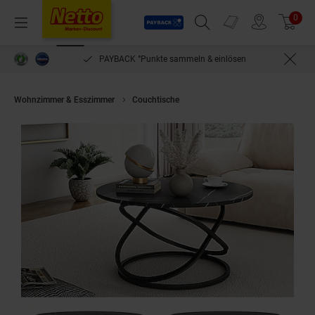
Payback
Prospekte
0
Arti
Menü
Suchfeld einblenden
Filiale finden
Warenkorb
PAYBACK °Punkte sammeln & einlösen
Wohnzimmer & Esszimmer
Couchtische
Vicco Couchtisch Calgary Sch