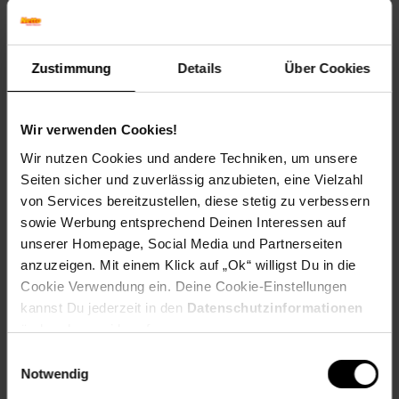
Technische Daten
Zustimmung
Details
Über Cookies
Farbe
Tischplatte: Schwarz
Gestell: Schwarz
Wir verwenden Cookies!
Maße
Wir nutzen Cookies und andere Techniken, um unsere
79,5 x 46 cm (ØxH)
Seiten sicher und zuverlässig anzubieten, eine Vielzahl
von Services bereitzustellen, diese stetig zu verbessern
Gewicht
9,01 kg
sowie Werbung entsprechend Deinen Interessen auf
unserer Homepage, Social Media und Partnerseiten
Material
anzuzeigen. Mit einem Klick auf „Ok“ willigst Du in die
Tischplatte: Spanplatte, 16 mm, melaminharzbeschichtet
Cookie Verwendung ein. Deine Cookie-Einstellungen
Gestell: Edelstahl
kannst Du jederzeit in den
Datenschutzinformationen
ändern bzw. widerrufen.
______________________________________________________
Einwilligungsauswahl
Lieferumfang
Notwendig