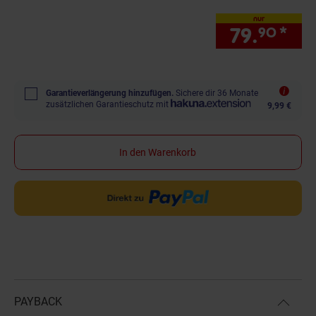
nur
79.
*
nur
90
Garantieverlängerung hinzufügen.
Sichere dir 36 Monate
zusätzlichen Garantieschutz mit
9,99 €
In den Warenkorb
PAYBACK