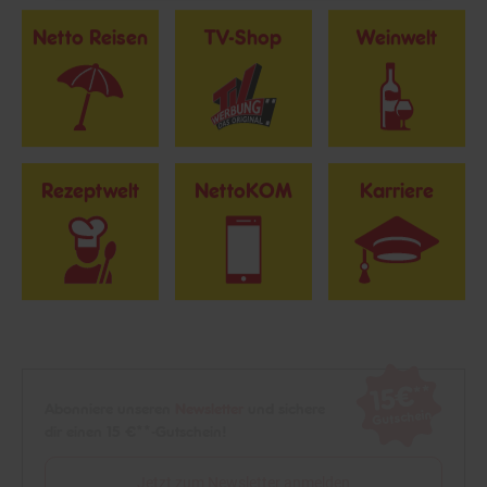
Netto Reisen
TV-Shop
Weinwelt
Rezeptwelt
NettoKOM
Karriere
15€
**
Newsletter Anmeldung
Abonniere unseren
Newsletter
und sichere
Gutschein
dir einen 15 €**-Gutschein!
Jetzt zum Newsletter anmelden