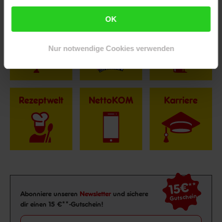
Fußzeile
Weitere Online-Angebote
OK
Netto Reisen
TV-Shop
Weinwelt
Nur notwendige Cookies verwenden
Rezeptwelt
NettoKOM
Karriere
15€
**
Newsletter Anmeldung
Abonniere unseren
Newsletter
und sichere
Gutschein
dir einen 15 €**-Gutschein!