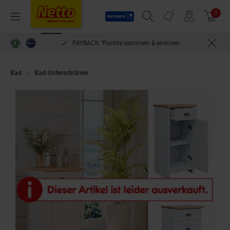
Payback
Prospekte
0
Arti
Menü
Suchfeld einblenden
Filiale finden
Warenkorb
PAYBACK °Punkte sammeln & einlösen
Bad
Bad-Unterschränke
Vicco Badschrank Nino 39x79cm, schmaler Sch