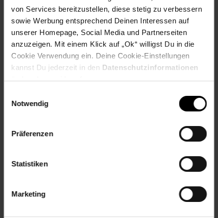
________________________________________________
von Services bereitzustellen, diese stetig zu verbessern
Lieferumfang
sowie Werbung entsprechend Deinen Interessen auf
unserer Homepage, Social Media und Partnerseiten
• 1x Midischrank
anzuzeigen. Mit einem Klick auf „Ok“ willigst Du in die
Cookie Verwendung ein. Deine Cookie-Einstellungen
Dekoration ist nicht im Lieferumfang
kannst Du jederzeit in den
Datenschutzinformationen
ändern bzw. widerrufen.
Artikelnummer: 2640162000
EAN: 4066731232222
Einwilligungsauswahl
Artikel gehört zur Kategorie:
Bad-Unterschränke
Notwendig
Präferenzen
Versandinformationen
Statistiken
Herstellerinformationen
Marketing