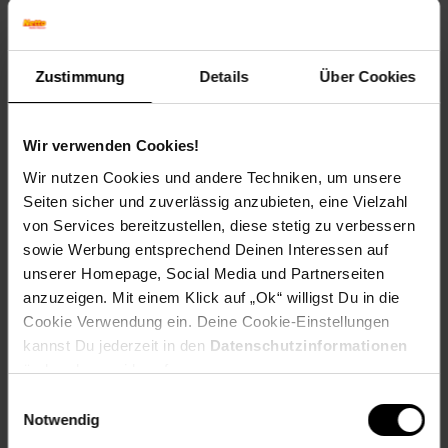
Farben
Korpus: Anthrazit
Rückwand: Artisan-Eiche
Zustimmung
Details
Über Cookies
Ablage: Artisan-Eiche
Maße
31,6 x 70,5 x 31,6 cm (BxHxT)
Wir verwenden Cookies!
Wir nutzen Cookies und andere Techniken, um unsere
Gewicht
Seiten sicher und zuverlässig anzubieten, eine Vielzahl
9,2 kg
von Services bereitzustellen, diese stetig zu verbessern
Material
sowie Werbung entsprechend Deinen Interessen auf
Korpus: Spanplatte, 16 mm
unserer Homepage, Social Media und Partnerseiten
anzuzeigen. Mit einem Klick auf „Ok“ willigst Du in die
Details
Cookie Verwendung ein. Deine Cookie-Einstellungen
- 3 Ablagen
kannst Du jederzeit in den
Datenschutzinformationen
ändern bzw. widerrufen.
______________________________________________________
Einwilligungsauswahl
Lieferumfang
Notwendig