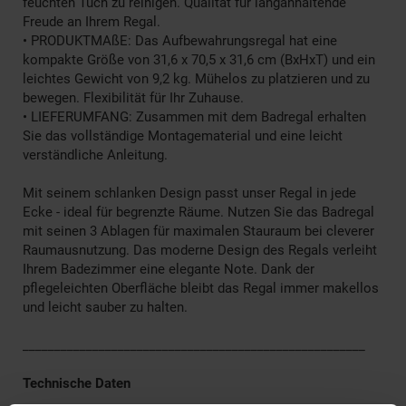
feuchten Tuch zu reinigen. Qualität für langanhaltende
Freude an Ihrem Regal.
• PRODUKTMAßE: Das Aufbewahrungsregal hat eine
kompakte Größe von 31,6 x 70,5 x 31,6 cm (BxHxT) und ein
leichtes Gewicht von 9,2 kg. Mühelos zu platzieren und zu
bewegen. Flexibilität für Ihr Zuhause.
• LIEFERUMFANG: Zusammen mit dem Badregal erhalten
Sie das vollständige Montagematerial und eine leicht
verständliche Anleitung.
Mit seinem schlanken Design passt unser Regal in jede
Ecke - ideal für begrenzte Räume. Nutzen Sie das Badregal
mit seinen 3 Ablagen für maximalen Stauraum bei cleverer
Raumausnutzung. Das moderne Design des Regals verleiht
Ihrem Badezimmer eine elegante Note. Dank der
pflegeleichten Oberfläche bleibt das Regal immer makellos
und leicht sauber zu halten.
______________________________________________________
Technische Daten