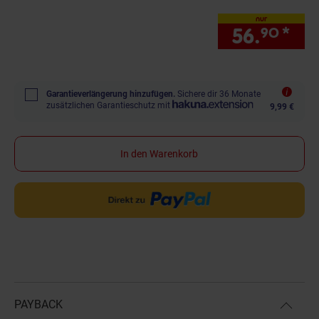
nur
56.
*
nur
90
Garantieverlängerung hinzufügen.
Sichere dir 36 Monate
zusätzlichen Garantieschutz mit
9,99 €
In den Warenkorb
PAYBACK